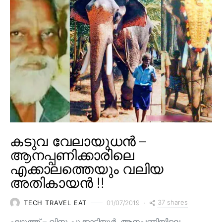
കടുവ വേലായുധൻ –
ആനപ്പണിക്കാരിലെ
എക്കാലത്തെയും വലിയ
അതികായൻ !!
37 shares
TECH TRAVEL EAT
01/07/2019
എഴുത്ത് – വിനു പൂക്കാട്ടിയൂർ. ആനപ്പണിയിലെ