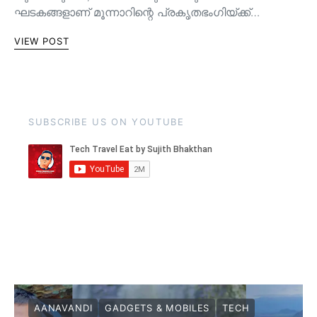
ഘടകങ്ങളാണ് മൂന്നാറിന്റെ പ്രകൃതഭംഗിയ്ക്ക്…
VIEW POST
SUBSCRIBE US ON YOUTUBE
AANAVANDI
GADGETS & MOBILES
TECH