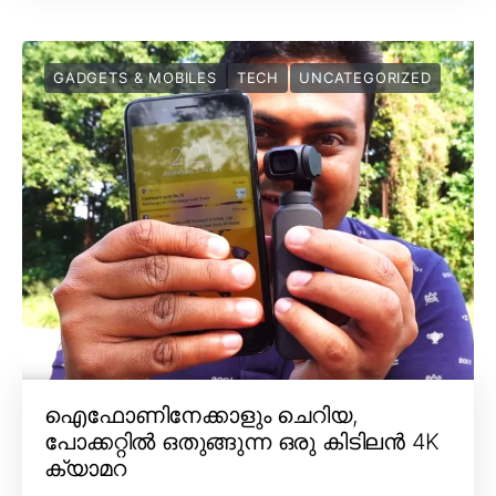
GADGETS & MOBILES
TECH
UNCATEGORIZED
ഐഫോണിനേക്കാളും ചെറിയ,
പോക്കറ്റിൽ ഒതുങ്ങുന്ന ഒരു കിടിലൻ 4K
ക്യാമറ