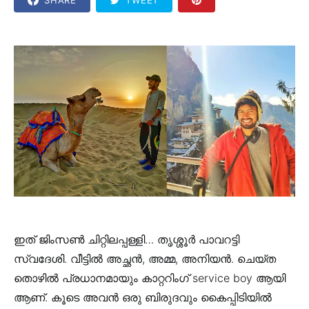
ഇത് ജിംസൺ ചിറ്റിലപ്പള്ളി… തൃശ്ശൂർ പാവറട്ടി
സ്വദേശി. വീട്ടിൽ അച്ഛൻ, അമ്മ, അനിയൻ. ചെയ്ത
തൊഴിൽ പ്രധാനമായും കാറ്ററിംഗ് service boy ആയി
ആണ്. കൂടെ അവൻ ഒരു ബിരുദവും കൈപ്പിടിയിൽ