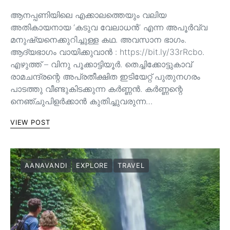
ആനപ്പണിയിലെ എക്കാലത്തെയും വലിയ
അതികായനായ ‘കടുവ വേലാധൻ’ എന്ന അപൂർവ്വ
മനുഷ്യനെക്കുറിച്ചുള്ള കഥ. അവസാന ഭാഗം.
ആദ്യഭാഗം വായിക്കുവാൻ : https://bit.ly/33rRcbo.
എഴുത്ത് – വിനു പൂക്കാട്ടിയൂർ. തെച്ചിക്കോട്ടുകാവ്
രാമചന്ദ്രന്റെ അപ്രതീക്ഷിത ഇടിയേറ്റ് പുതുനഗരം
പാടത്തു വീണ്ടുകിടക്കുന്ന കർണ്ണൻ. കർണ്ണന്റെ
നെഞ്ചുപിളർക്കാൻ കുതിച്ചുവരുന്ന…
VIEW POST
AANAVANDI
EXPLORE
TRAVEL