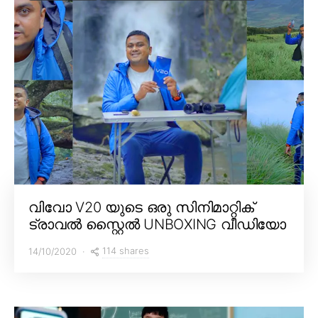
വിവോ V20 യുടെ ഒരു സിനിമാറ്റിക്
ട്രാവൽ സ്റ്റൈൽ UNBOXING വീഡിയോ
114 shares
14/10/2020