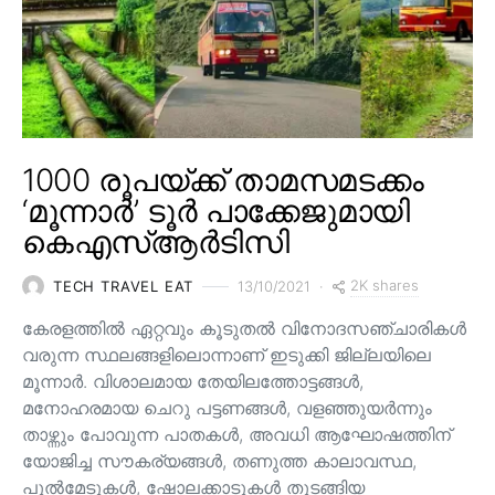
1000 രൂപയ്ക്ക് താമസമടക്കം
‘മൂന്നാർ’ ടൂർ പാക്കേജുമായി
കെഎസ്ആർടിസി
2K shares
TECH TRAVEL EAT
13/10/2021
കേരളത്തിൽ ഏറ്റവും കൂടുതൽ വിനോദസഞ്ചാരികൾ
വരുന്ന സ്ഥലങ്ങളിലൊന്നാണ് ഇടുക്കി ജില്ലയിലെ
മൂന്നാർ. വിശാലമായ തേയിലത്തോട്ടങ്ങള്‍,
മനോഹരമായ ചെറു പട്ടണങ്ങള്‍, വളഞ്ഞുയര്‍ന്നും
താഴ്ന്നും പോവുന്ന പാതകള്‍, അവധി ആഘോഷത്തിന്
യോജിച്ച സൗകര്യങ്ങള്‍, തണുത്ത കാലാവസ്ഥ,
പുൽമേടുകൾ, ഷോലക്കാടുകൾ തുടങ്ങിയ