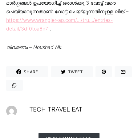
മാർഗ്ഗങ്ങൾ ഉപയോഗിച്ച് ഒരാൾക്കു 3 വോട്ട് വരെ
ചെയ്യാവുന്നതാണ്. വോട്ട് ചെയ്യുന്നതിനുള്ള ലിങ്ക് –
https://www.wrangler-ap.com/…/tru…/entries-
detail/3df0toa6n7
.
വിവരണം –
Noushad Nk.
SHARE
TWEET
TECH TRAVEL EAT