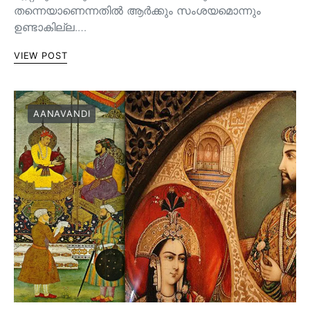
തന്നെയാണെന്നതിൽ ആർക്കും സംശയമൊന്നും
ഉണ്ടാകില്ല.…
VIEW POST
AANAVANDI