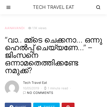
TECH TRAVEL EAT
AANAVANDI
1.1K views
“വാ.. മ്മ്‌ടെ ചെക്കനാ… ഒന്നു
ഹെൽപ്പ് ചെയ്യണേ…” –
ജിംസനെ
ഒന്നാമതെത്തിക്കണ്ടേ
നമുക്ക്?
Tech Travel Eat
10/05/2019
1 minute read
NO COMMENTS
SHARE
TWEET