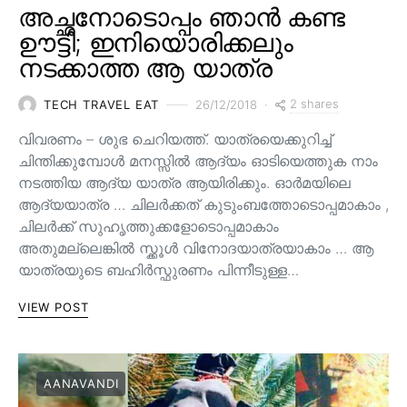
അച്ഛനോടൊപ്പം ഞാൻ കണ്ട
ഊട്ടി; ഇനിയൊരിക്കലും
നടക്കാത്ത ആ യാത്ര
2 shares
TECH TRAVEL EAT
26/12/2018
വിവരണം – ശുഭ ചെറിയത്ത്. യാത്രയെക്കുറിച്ച്
ചിന്തിക്കുമ്പോൾ മനസ്സിൽ ആദ്യം ഓടിയെത്തുക നാം
നടത്തിയ ആദ്യ യാത്ര ആയിരിക്കും. ഓർമയിലെ
ആദ്യയാത്ര … ചിലർക്കത് കുടുംബത്തോടൊപ്പമാകാം ,
ചിലർക്ക് സുഹൃത്തുക്കളോടൊപ്പമാകാം
അതുമല്ലെങ്കിൽ സ്ക്കൂൾ വിനോദയാത്രയാകാം … ആ
യാത്രയുടെ ബഹിർസ്ഫുരണം പിന്നീടുള്ള…
VIEW POST
AANAVANDI