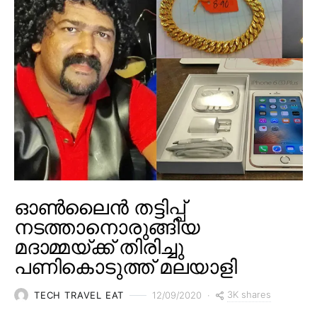
ഓൺലൈൻ തട്ടിപ്പ്
നടത്താനൊരുങ്ങിയ
മദാമ്മയ്ക്ക് തിരിച്ചു
പണികൊടുത്ത് മലയാളി
3K shares
TECH TRAVEL EAT
12/09/2020