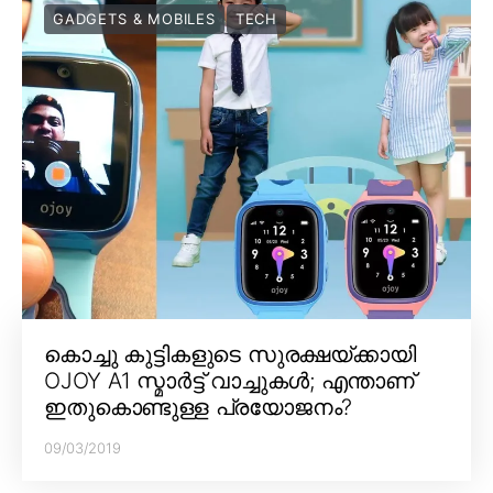
GADGETS & MOBILES
TECH
കൊച്ചു കുട്ടികളുടെ സുരക്ഷയ്ക്കായി
OJOY A1 സ്മാർട്ട് വാച്ചുകൾ; എന്താണ്
ഇതുകൊണ്ടുള്ള പ്രയോജനം?
09/03/2019