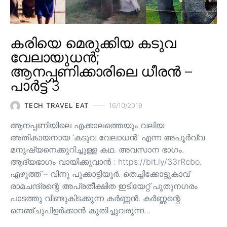
കരിയെ മെരുക്കിയ കടുവ
വേലായുധൻ;
ആനപ്പണിക്കാരിലെ ധീരൻ –
പാർട്ട് 3
TECH TRAVEL EAT
16/10/2019
ആനപ്പണിയിലെ എക്കാലത്തെയും വലിയ
അതികായനായ ‘കടുവ വേലാധൻ’ എന്ന അപൂർവ്വ
മനുഷ്യനെക്കുറിച്ചുള്ള കഥ. അവസാന ഭാഗം.
ആദ്യഭാഗം വായിക്കുവാൻ : https://bit.ly/33rRcbo.
എഴുത്ത് – വിനു പൂക്കാട്ടിയൂർ. തെച്ചിക്കോട്ടുകാവ്
രാമചന്ദ്രന്റെ അപ്രതീക്ഷിത ഇടിയേറ്റ് പുതുനഗരം
പാടത്തു വീണ്ടുകിടക്കുന്ന കർണ്ണൻ. കർണ്ണന്റെ
നെഞ്ചുപിളർക്കാൻ കുതിച്ചുവരുന്ന…