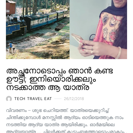
അച്ഛനോടൊപ്പം ഞാൻ കണ്ട
ഊട്ടി; ഇനിയൊരിക്കലും
നടക്കാത്ത ആ യാത്ര
TECH TRAVEL EAT
26/12/2018
വിവരണം – ശുഭ ചെറിയത്ത്. യാത്രയെക്കുറിച്ച്
ചിന്തിക്കുമ്പോൾ മനസ്സിൽ ആദ്യം ഓടിയെത്തുക നാം
നടത്തിയ ആദ്യ യാത്ര ആയിരിക്കും. ഓർമയിലെ
ആദ്യയാത്ര … ചിലർക്കത് കുടുംബത്തോടൊപ്പമാകാം ,