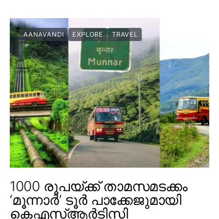
AANAVANDI
EXPLORE
TRAVEL
1000 രൂപയ്ക്ക് താമസമടക്കം
‘മൂന്നാർ’ ടൂർ പാക്കേജുമായി
കെഎസ്ആർടിസി