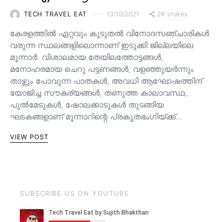
2K shares
TECH TRAVEL EAT
13/10/2021
കേരളത്തിൽ ഏറ്റവും കൂടുതൽ വിനോദസഞ്ചാരികൾ
വരുന്ന സ്ഥലങ്ങളിലൊന്നാണ് ഇടുക്കി ജില്ലയിലെ
മൂന്നാർ. വിശാലമായ തേയിലത്തോട്ടങ്ങള്‍,
മനോഹരമായ ചെറു പട്ടണങ്ങള്‍, വളഞ്ഞുയര്‍ന്നും
താഴ്ന്നും പോവുന്ന പാതകള്‍, അവധി ആഘോഷത്തിന്
യോജിച്ച സൗകര്യങ്ങള്‍, തണുത്ത കാലാവസ്ഥ,
പുൽമേടുകൾ, ഷോലക്കാടുകൾ തുടങ്ങിയ
ഘടകങ്ങളാണ് മൂന്നാറിന്റെ പ്രകൃതഭംഗിയ്ക്ക്…
VIEW POST
SUBSCRIBE US ON YOUTUBE