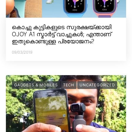
കൊച്ചു കുട്ടികളുടെ സുരക്ഷയ്ക്കായി
OJOY A1 സ്മാർട്ട് വാച്ചുകൾ; എന്താണ്
ഇതുകൊണ്ടുള്ള പ്രയോജനം?
09/03/2019
GADGETS & MOBILES
TECH
UNCATEGORIZED