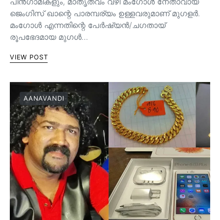
പിൻ‌ഗാമികളും, മാതൃത്വം വഴി മംഗോൾ നേതാവായ
ജെംഗിസ് ഖാന്റെ പാരമ്പര്യം ഉള്ളവരുമാണ്‌ മുഗളർ.
മംഗോൾ എന്നതിന്റെ പേർഷ്യൻ/ചഗതായ്
രൂപഭേദമായ മുഗൾ…
VIEW POST
AANAVANDI