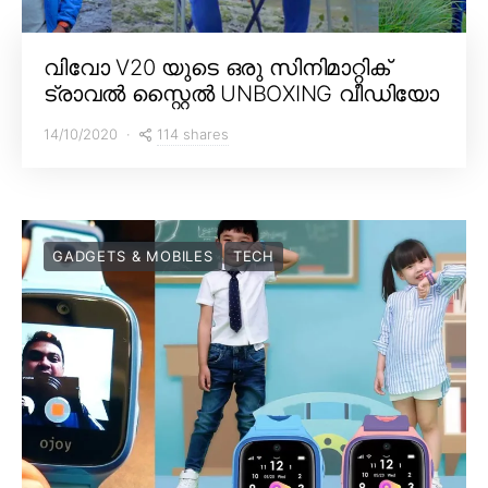
വിവോ V20 യുടെ ഒരു സിനിമാറ്റിക്
ട്രാവൽ സ്റ്റൈൽ UNBOXING വീഡിയോ
114 shares
14/10/2020
GADGETS & MOBILES
TECH