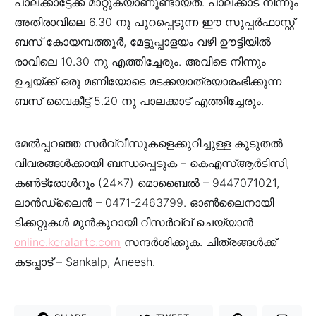
പാലക്കാട്ടേക്ക് മാറ്റുകയാണുണ്ടായത്. പാലക്കാട് നിന്നും
അതിരാവിലെ 6.30 നു പുറപ്പെടുന്ന ഈ സൂപ്പർഫാസ്റ്റ്
ബസ് കോയമ്പത്തൂർ, മേട്ടുപ്പാളയം വഴി ഊട്ടിയിൽ
രാവിലെ 10.30 നു എത്തിച്ചേരും. അവിടെ നിന്നും
ഉച്ചയ്ക്ക് ഒരു മണിയോടെ മടക്കയാത്രയാരംഭിക്കുന്ന
ബസ് വൈകീട്ട് 5.20 നു പാലക്കാട് എത്തിച്ചേരും.
മേൽപ്പറഞ്ഞ സർവ്വീസുകളെക്കുറിച്ചുള്ള കൂടുതൽ
വിവരങ്ങൾക്കായി ബന്ധപ്പെടുക – കെഎസ്ആർടിസി,
കൺട്രോൾറൂം (24×7) മൊബൈൽ – 9447071021,
ലാൻഡ്‌ലൈൻ – 0471-2463799. ഓൺലൈനായി
ടിക്കറ്റുകൾ മുൻകൂറായി റിസർവ്വ് ചെയ്യാൻ
online.keralartc.com
സന്ദർശിക്കുക. ചിത്രങ്ങൾക്ക്
കടപ്പാട് – Sankalp, Aneesh.