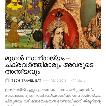
മുഗൾ സാമ്രാജ്യം –
ചക്രവർത്തിമാരും അവരുടെ
അന്ത്യവും
1 share
TECH TRAVEL EAT
12/10/2018
ഇന്ത്യയിൽ ഏറ്റവും അധികം കാലം ഭരിച്ച മുസ്ലീം
രാജാക്കന്മാരുടെ സാമ്രാജ്യമാണ് മുഗൾ സാമ്രാജ്യം.
പിതൃത്വം വഴി മദ്ധ്യേഷ്യൻ ഭരണാധികാരി തിമൂറിന്റെ