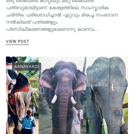
ഒരു കൈയില്‍ കാപ്പിയും മറ്റേ കൈയില്‍
പത്രവുമായിട്ടാണ്. കേരളത്തിലെ സാംസ്കാരിക
ചരിത്രം പരിശോധിച്ചാല്‍ ഏറ്റവും മികച്ച സംഭാവന
നല്‍കിയത് പത്രങ്ങളും
പ്രസിദ്ധീകരണങ്ങളുമാണെന്നു കാണാം.…
VIEW POST
AANAVANDI