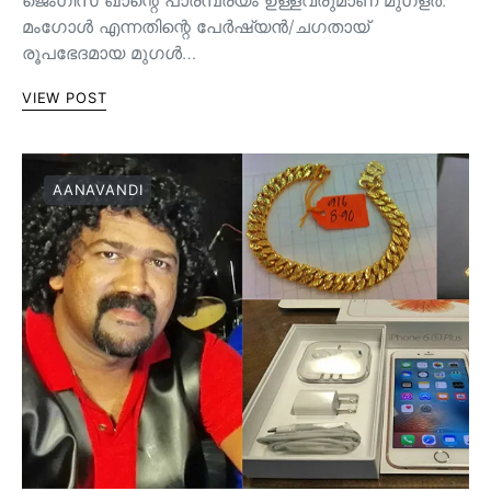
ജെംഗിസ് ഖാന്റെ പാരമ്പര്യം ഉള്ളവരുമാണ്‌ മുഗളർ.
മംഗോൾ എന്നതിന്റെ പേർഷ്യൻ/ചഗതായ്
രൂപഭേദമായ മുഗൾ…
VIEW POST
AANAVANDI