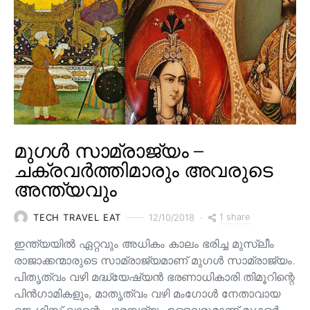
മുഗൾ സാമ്രാജ്യം –
ചക്രവർത്തിമാരും അവരുടെ
അന്ത്യവും
1 share
TECH TRAVEL EAT
12/10/2018
ഇന്ത്യയിൽ ഏറ്റവും അധികം കാലം ഭരിച്ച മുസ്ലീം
രാജാക്കന്മാരുടെ സാമ്രാജ്യമാണ് മുഗൾ സാമ്രാജ്യം.
പിതൃത്വം വഴി മദ്ധ്യേഷ്യൻ ഭരണാധികാരി തിമൂറിന്റെ
പിൻ‌ഗാമികളും, മാതൃത്വം വഴി മംഗോൾ നേതാവായ