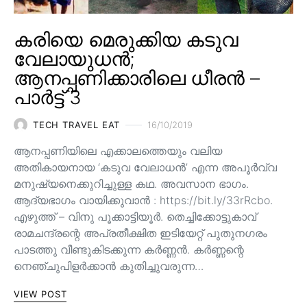
കരിയെ മെരുക്കിയ കടുവ
വേലായുധൻ;
ആനപ്പണിക്കാരിലെ ധീരൻ –
പാർട്ട് 3
TECH TRAVEL EAT
16/10/2019
ആനപ്പണിയിലെ എക്കാലത്തെയും വലിയ
അതികായനായ ‘കടുവ വേലാധൻ’ എന്ന അപൂർവ്വ
മനുഷ്യനെക്കുറിച്ചുള്ള കഥ. അവസാന ഭാഗം.
ആദ്യഭാഗം വായിക്കുവാൻ : https://bit.ly/33rRcbo.
എഴുത്ത് – വിനു പൂക്കാട്ടിയൂർ. തെച്ചിക്കോട്ടുകാവ്
രാമചന്ദ്രന്റെ അപ്രതീക്ഷിത ഇടിയേറ്റ് പുതുനഗരം
പാടത്തു വീണ്ടുകിടക്കുന്ന കർണ്ണൻ. കർണ്ണന്റെ
നെഞ്ചുപിളർക്കാൻ കുതിച്ചുവരുന്ന…
VIEW POST