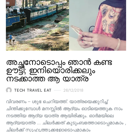
അച്ഛനോടൊപ്പം ഞാൻ കണ്ട
ഊട്ടി; ഇനിയൊരിക്കലും
നടക്കാത്ത ആ യാത്ര
TECH TRAVEL EAT
26/12/2018
വിവരണം – ശുഭ ചെറിയത്ത്. യാത്രയെക്കുറിച്ച്
ചിന്തിക്കുമ്പോൾ മനസ്സിൽ ആദ്യം ഓടിയെത്തുക നാം
നടത്തിയ ആദ്യ യാത്ര ആയിരിക്കും. ഓർമയിലെ
ആദ്യയാത്ര … ചിലർക്കത് കുടുംബത്തോടൊപ്പമാകാം ,
ചിലർക്ക് സുഹൃത്തുക്കളോടൊപ്പമാകാം