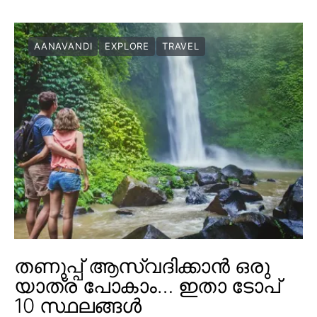
AANAVANDI
EXPLORE
TRAVEL
തണുപ്പ് ആസ്വദിക്കാൻ ഒരു
യാത്ര പോകാം… ഇതാ ടോപ്
10 സ്ഥലങ്ങൾ