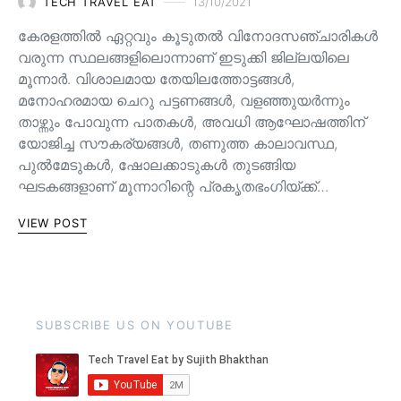
TECH TRAVEL EAT
13/10/2021
കേരളത്തിൽ ഏറ്റവും കൂടുതൽ വിനോദസഞ്ചാരികൾ
വരുന്ന സ്ഥലങ്ങളിലൊന്നാണ് ഇടുക്കി ജില്ലയിലെ
മൂന്നാർ. വിശാലമായ തേയിലത്തോട്ടങ്ങള്‍,
മനോഹരമായ ചെറു പട്ടണങ്ങള്‍, വളഞ്ഞുയര്‍ന്നും
താഴ്ന്നും പോവുന്ന പാതകള്‍, അവധി ആഘോഷത്തിന്
യോജിച്ച സൗകര്യങ്ങള്‍, തണുത്ത കാലാവസ്ഥ,
പുൽമേടുകൾ, ഷോലക്കാടുകൾ തുടങ്ങിയ
ഘടകങ്ങളാണ് മൂന്നാറിന്റെ പ്രകൃതഭംഗിയ്ക്ക്…
VIEW POST
SUBSCRIBE US ON YOUTUBE