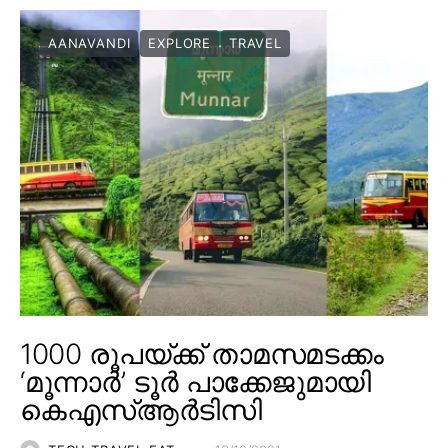
AANAVANDI
EXPLORE
TRAVEL
1000 രൂപയ്ക്ക് താമസമടക്കം
‘മൂന്നാർ’ ടൂർ പാക്കേജുമായി
കെഎസ്ആർടിസി