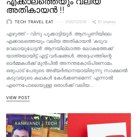
എക്കാലത്തെയും വലിയ
അതികായൻ !!
37 shares
TECH TRAVEL EAT
01/07/2019
എഴുത്ത് – വിനു പൂക്കാട്ടിയൂർ. ആനപ്പണിയിലെ
എക്കാലത്തെയും വലിയ അതികായൻ ‘കടുവ
വേലായുധേട്ടൻ’ ആനയില്ലാത്ത ലോകത്തേക്ക്
യാത്രയായിട്ട് എട്ട് വർഷങ്ങൾ. അദ്ദേഹത്തിന്റെ
ഓർമ്മകൾക്ക് മുൻപിൽ അനന്തകോടിപ്രണാമം.
ഒരുപാട് പേരുടെ അഭ്യർത്ഥനയായിരുന്നു സാക്ഷാൽ
കടുവയുടെ കഥകൾ കേൾക്കണമെന്ന്. എന്നാൽ
എന്നെപോലെയുള്ള ഒരാൾക്ക് വലിയ…
VIEW POST
AANAVANDI
TECH