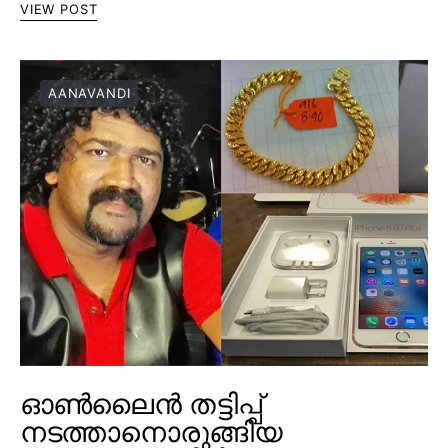
VIEW POST
AANAVANDI
ഓൺലൈൻ തട്ടിപ്പ്
നടത്താനൊരുങ്ങിയ