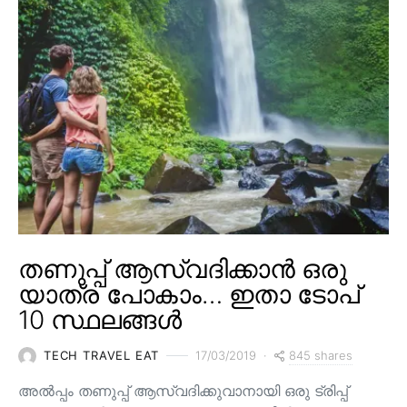
തണുപ്പ് ആസ്വദിക്കാൻ ഒരു
യാത്ര പോകാം… ഇതാ ടോപ്
10 സ്ഥലങ്ങൾ
845 shares
TECH TRAVEL EAT
17/03/2019
അൽപ്പം തണുപ്പ് ആസ്വദിക്കുവാനായി ഒരു ട്രിപ്പ്