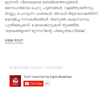
മൂന്നാർ. വിശാലമായ തേയിലത്തോട്ടങ്ങള്‍,
മനോഹരമായ ചെറു പട്ടണങ്ങള്‍, വളഞ്ഞുയര്‍ന്നും
താഴ്ന്നും പോവുന്ന പാതകള്‍, അവധി ആഘോഷത്തിന്
യോജിച്ച സൗകര്യങ്ങള്‍, തണുത്ത കാലാവസ്ഥ,
പുൽമേടുകൾ, ഷോലക്കാടുകൾ തുടങ്ങിയ
ഘടകങ്ങളാണ് മൂന്നാറിന്റെ പ്രകൃതഭംഗിയ്ക്ക്…
VIEW POST
SUBSCRIBE US ON YOUTUBE