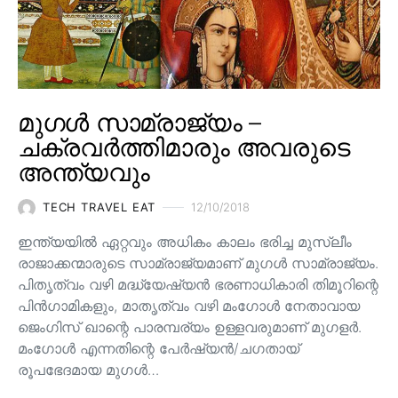
മുഗൾ സാമ്രാജ്യം –
ചക്രവർത്തിമാരും അവരുടെ
അന്ത്യവും
TECH TRAVEL EAT
12/10/2018
ഇന്ത്യയിൽ ഏറ്റവും അധികം കാലം ഭരിച്ച മുസ്ലീം
രാജാക്കന്മാരുടെ സാമ്രാജ്യമാണ് മുഗൾ സാമ്രാജ്യം.
പിതൃത്വം വഴി മദ്ധ്യേഷ്യൻ ഭരണാധികാരി തിമൂറിന്റെ
പിൻ‌ഗാമികളും, മാതൃത്വം വഴി മംഗോൾ നേതാവായ
ജെംഗിസ് ഖാന്റെ പാരമ്പര്യം ഉള്ളവരുമാണ്‌ മുഗളർ.
മംഗോൾ എന്നതിന്റെ പേർഷ്യൻ/ചഗതായ്
രൂപഭേദമായ മുഗൾ…