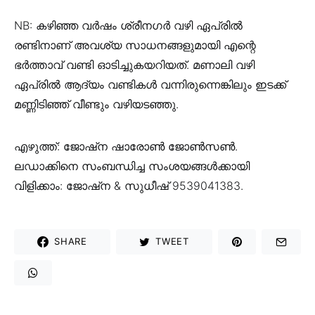
NB: കഴിഞ്ഞ വർഷം ശ്രീനഗർ വഴി ഏപ്രിൽ
രണ്ടിനാണ് അവശ്യ സാധനങ്ങളുമായി എന്റെ
ഭർത്താവ് വണ്ടി ഓടിച്ചുകയറിയത്. മണാലി വഴി
ഏപ്രിൽ ആദ്യം വണ്ടികൾ വന്നിരുന്നെങ്കിലും ഇടക്ക്
മണ്ണിടിഞ്ഞ് വീണ്ടും വഴിയടഞ്ഞു.
എഴുത്ത്: ജോഷ്‌ന ഷാരോൺ ജോൺസൺ.
ലഡാക്കിനെ സംബന്ധിച്ച സംശയങ്ങൾക്കായി
വിളിക്കാം: ജോഷ്‌ന & സുധീഷ് 9539041383.
SHARE
TWEET