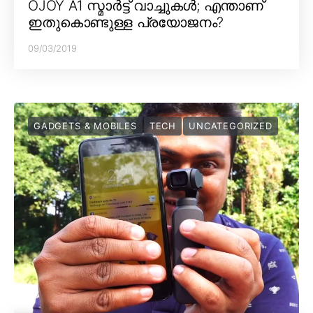
OJOY A1 സ്മാർട്ട് വാച്ചുകൾ; എന്താണ്
ഇതുകൊണ്ടുള്ള പ്രയോജനം?
09/03/2019
GADGETS & MOBILES
TECH
UNCATEGORIZED