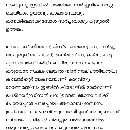
നടക്കുന്നു. ഇടയിൽ പാങ്ങിലോ സർച്ചുവിലോ സ്റ്റേ
ചെയ്യാം. ഉയരവും കാലാവസ്ഥയും
കണക്കിലെടുക്കുമ്പോൾ സർച്ചുവാകും കൂടുതൽ
ഉത്തമം.
റോത്താങ്, കീലോങ്, ജിസ്പ, ബരാലച്ച ലാ, സർച്ചു,
ലാച്ചുലുങ് ലാ, പാങ്ങ്, തംഗ്ലാങ് ലാ, ഉപ്ഷി, കരു
എന്നിവയാണ് വഴിയിലെ പ്രധാന സ്ഥലങ്ങൾ.
കരുവെന്ന സ്ഥലം ലേയിൽ നിന്ന് നാല്പത്തിയഞ്ചു
കിലോമീറ്റെർ അകലെയാണ്. കരുവിനും
റോത്താങ്ങിനും ഇടയിൽ കീലോങിൽ മാത്രമാണ്
പെട്രോൾ/ഡീസൽ പമ്പ് ഉള്ളത്. ഞാനാ വഴിക്ക്
പോയപ്പോൾ പലപ്പോഴും അവൈഡ് ഇന്ധനം
ഇല്ലാത്ത സാഹചര്യം ഉണ്ടായിട്ടുണ്ട്. അതുകൊണ്ട്
സ്വന്തം വണ്ടിയിൽ പ്രസ്തുത വഴിയേ ലേയിൽ
വരുന്നവരും മണാലി പോകുന്നവരും ഇന്ധനം