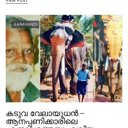
VIEW POST
AANAVANDI
കടുവ വേലായുധൻ –
ആനപ്പണിക്കാരിലെ