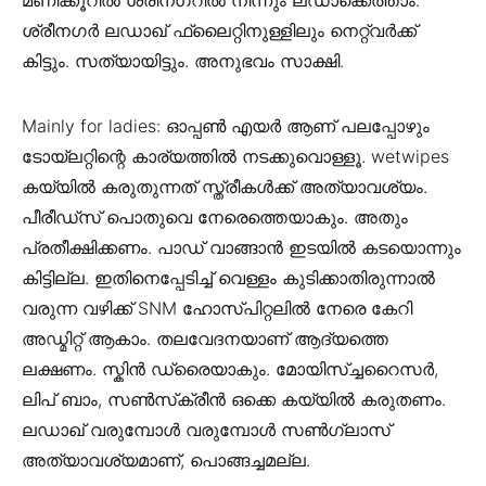
ശ്രീനഗർ ലഡാഖ് ഫ്ലൈറ്റിനുള്ളിലും നെറ്റ്വർക്ക്
കിട്ടും. സത്യായിട്ടും. അനുഭവം സാക്ഷി.
Mainly for ladies: ഓപ്പൺ എയർ ആണ് പലപ്പോഴും
ടോയ്‌ലറ്റിന്റെ കാര്യത്തിൽ നടക്കുവൊള്ളൂ. wetwipes
കയ്യിൽ കരുതുന്നത് സ്ത്രീകൾക്ക് അത്യാവശ്യം.
പീരീഡ്സ് പൊതുവെ നേരെത്തെയാകും. അതും
പ്രതീക്ഷിക്കണം. പാഡ് വാങ്ങാൻ ഇടയിൽ കടയൊന്നും
കിട്ടില്ല. ഇതിനെപ്പേടിച്ച് വെള്ളം കുടിക്കാതിരുന്നാൽ
വരുന്ന വഴിക്ക് SNM ഹോസ്പിറ്റലിൽ നേരെ കേറി
അഡ്മിറ്റ് ആകാം. തലവേദനയാണ് ആദ്യത്തെ
ലക്ഷണം. സ്കിൻ ഡ്രൈയാകും. മോയിസ്ച്ചറൈസർ,
ലിപ് ബാം, സൺസ്‌ക്രീൻ ഒക്കെ കയ്യിൽ കരുതണം.
ലഡാഖ് വരുമ്പോൾ വരുമ്പോൾ സൺഗ്ലാസ്
അത്യാവശ്യമാണ്, പൊങ്ങച്ചമല്ല.