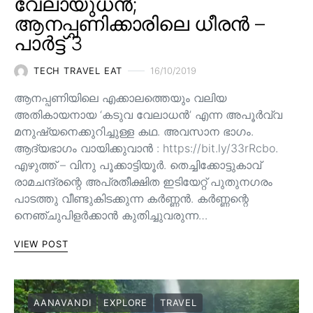
വേലായുധൻ;
ആനപ്പണിക്കാരിലെ ധീരൻ –
പാർട്ട് 3
TECH TRAVEL EAT
16/10/2019
ആനപ്പണിയിലെ എക്കാലത്തെയും വലിയ
അതികായനായ ‘കടുവ വേലാധൻ’ എന്ന അപൂർവ്വ
മനുഷ്യനെക്കുറിച്ചുള്ള കഥ. അവസാന ഭാഗം.
ആദ്യഭാഗം വായിക്കുവാൻ : https://bit.ly/33rRcbo.
എഴുത്ത് – വിനു പൂക്കാട്ടിയൂർ. തെച്ചിക്കോട്ടുകാവ്
രാമചന്ദ്രന്റെ അപ്രതീക്ഷിത ഇടിയേറ്റ് പുതുനഗരം
പാടത്തു വീണ്ടുകിടക്കുന്ന കർണ്ണൻ. കർണ്ണന്റെ
നെഞ്ചുപിളർക്കാൻ കുതിച്ചുവരുന്ന…
VIEW POST
AANAVANDI
EXPLORE
TRAVEL