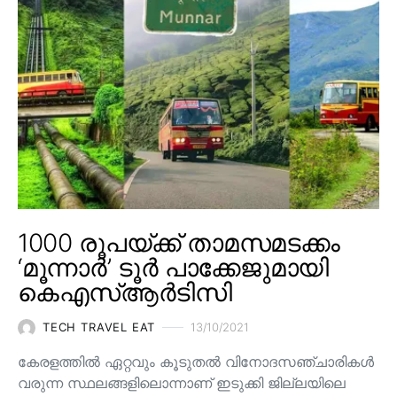
1000 രൂപയ്ക്ക് താമസമടക്കം
‘മൂന്നാർ’ ടൂർ പാക്കേജുമായി
കെഎസ്ആർടിസി
TECH TRAVEL EAT
13/10/2021
കേരളത്തിൽ ഏറ്റവും കൂടുതൽ വിനോദസഞ്ചാരികൾ
വരുന്ന സ്ഥലങ്ങളിലൊന്നാണ് ഇടുക്കി ജില്ലയിലെ