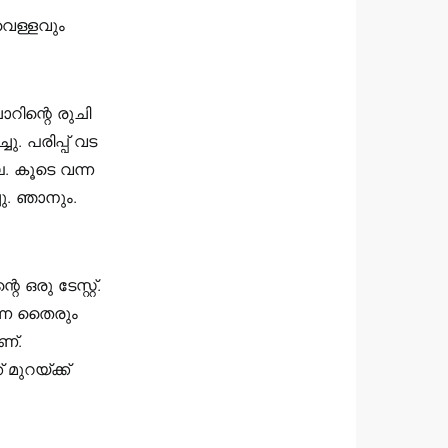
വെള്ളവും
റിന്റെ രുചി
ു. പരിപ്പ് വട
ല. കൂടെ വന്ന
ചു. ഞാനും.
രു ടേസ്റ്റ്.
്നെ തൈരും
ണ്.
മുറയ്ക്ക്