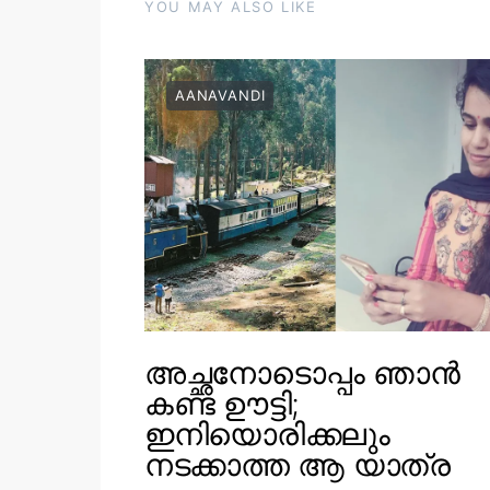
YOU MAY ALSO LIKE
AANAVANDI
അച്ഛനോടൊപ്പം ഞാൻ
കണ്ട ഊട്ടി;
ഇനിയൊരിക്കലും
നടക്കാത്ത ആ യാത്ര