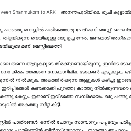
veen Shanmukom‎ to ARK – അനന്തപുരിയിലെ രുചി കൂട്ടായ്മ
 പറഞ്ഞു മനസ്സിൽ പതിഞ്ഞൊരു പേര് മണി മെസ്സ്. ഫെബ്ര
ിളയ്ക്കുന്ന വെയിലുള്ള ഒരു ഉച്ച നേരം മണക്കാട് അഗ്രഹ
യിലൂടെ മണി മെസ്സിലെത്തി.
പോലെ തന്നെ ആളുകളുടെ തിരക്ക് ഉണ്ടായിരുന്നു. ഇവിടെ ടോക്
ാ ക്രമം അങ്ങനെ നോക്കാറില്ല. ടോക്കൺ എടുക്കുക, ഒഴി
മുന്നിൽ നിൽക്കുക. അകത്തിരിക്കുന്ന ആളുകൾ കഴിച്ചു ഇറങ്
 ഇരിപ്പിടങ്ങൾ കണക്കാക്കി പുറത്തു കാത്തു നിൽക്കുന്നവരെ 
അകത്തു കേറ്റും. ഇതാണ് ഇവിടത്തെ സമ്പ്രദായം. ഒരു പത്തു മിനി
ടുവിൽ അകത്തു സീറ്റ് കിട്ടി.
സ്റ്റീൽ പാത്രങ്ങൾ, ഒന്നിൽ ചോറും സാമ്പാറും പപ്പടവും പരിപ്
റൊരു പാത്രത്തിൽ ബീൻസ് തോരനും , നാരങ്ങാ അച്ചാറും,