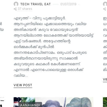
TECH TRAVEL EAT
01/07/2019
37 shares
എഴുത്ത് – വിനു പൂക്കാട്ടിയൂർ.
ഇ
ിൽ
ആനപ്പണിയിലെ എക്കാലത്തെയും വലിയ
ധ
്യ
അതികായൻ ‘കടുവ വേലായുധേട്ടൻ’
ബാ
ആനയില്ലാത്ത ലോകത്തേക്ക് യാത്രയായിട്ട്
വ
എട്ട് വർഷങ്ങൾ. അദ്ദേഹത്തിന്റെ
അ
ഓർമ്മകൾക്ക് മുൻപിൽ
ക
അനന്തകോടിപ്രണാമം. ഒരുപാട് പേരുടെ
തീ
അഭ്യർത്ഥനയായിരുന്നു സാക്ഷാൽ
അല
കടുവയുടെ കഥകൾ കേൾക്കണമെന്ന്.
ല
എന്നാൽ എന്നെപോലെയുള്ള ഒരാൾക്ക്
മ
വലിയ…
VI
VIEW POST
AANAVANDI