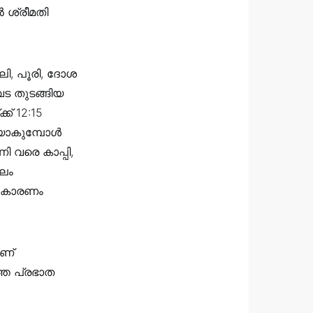
ൽ ശ്രീമതി
ഡലി, പൂരി, ദോശ
 വട തുടങ്ങിയ
് 12:15
യാകുമ്പോൾ
ി വരെ കാപ്പി,
ാലം
ൾ കാരണം
ഊണ്
തെ പ്രഭാത