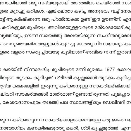
 നോക്കിയാൽ ഒരു സദ്യയുമായി താരതമ്യം ചെയ്താൽ സം
രെ കുറച്ചു കറികൾ, എങ്കിലെന്താ കഴിച്ച അനുഭവം വച്ച് നോ
ോട്ട് ആകർഷിക്കുന്ന ഒരു പ്രത്യേകത ഉണ്ട് ഈ ഊണിന്. എന
കറികളുടെ രുചിയും, അവിടെയുള്ളവരുടെ മര്യാദയോട് കൂട
, വൃത്തിയും, ഊണ് സമയത്തു അലയടിക്കുന്ന സംഗീതവുമെല്
. വെറുതെയല്ല ആളുകൾ കുറച്ചു കാത്തു നിന്നായാലും കഴി
വളരെ വളരെ സംതൃപ്തിയോടു കൂടിയാണ് അവിടെ നിന്ന് ഇറങ്ങ
കയ്യിൽ നിന്നാരംഭിച്ച രുചിയുടെ മണി മുഴക്കം. 1977 കാലഘ
െ തുടക്കം കുറിച്ചത്. ശ്രീമതി കൃഷ്ണമ്മാൾ തുടക്കം കുറിച്
ദ്യ കാലങ്ങളിൽ ഇരുന്നു കഴിക്കാനുള്ള സൗകര്യമില്ലായിര
ിവറി സൗകര്യങ്ങൾ മാത്രമാണ് ഉണ്ടായിരുന്നത്. പൂജപ്പു
, കേശവദാസപുരം തുടങ്ങി പല സ്ഥലങ്ങളിലും ഡെലിവറി നടത
ുന്ന കഴിക്കാവുന്ന സൗകര്യങ്ങളാക്കെയൊള്ള ഒരു ഭക്ഷണയി
രോഗ്യം കണക്കിലെടുത്തു മകൻ, ശ്രീ കൃഷ്ണമൂർത്തി എന്