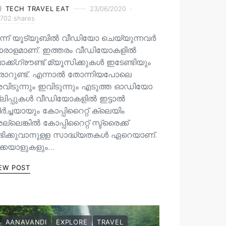
TECH TRAVEL EAT
23/06/2020
702 shares
ന്ന് യൂട്യൂബിൽ വീഡിയോ ചെയ്യുന്നവർ
ാരാളമാണ്. ഇത്തരം വീഡിയോകളിൽ
ക്ക്ഗ്രൗണ്ട് മ്യൂസിക്കുകൾ ഇടേണ്ടിയും
രാറുണ്ട്. എന്നാൽ തോന്നിയപോലെ
വിടുന്നും ഇവിടുന്നും എടുത്ത ഓഡിയോ
്ലിപ്പുകൾ വീഡിയോകളിൽ ഇട്ടാൽ
ർച്ചയായും കോപ്പിറൈറ്റ് ക്ലെയിം
്ലെങ്കിൽ കോപ്പിറൈറ്റ് സ്ട്രൈക്ക്
ഭിക്കുവാനുള്ള സാദ്ധ്യതകൾ ഏറെയാണ്.
ിക്കയാളുകളും…
EW POST
AANAVANDI
EXPLORE
TRAVEL