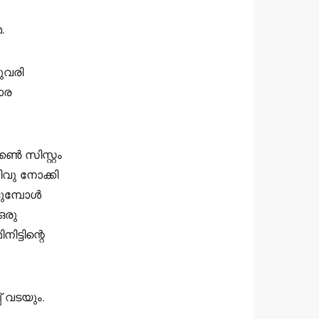
.
ുവരി
ാര
കൺ സിസ്റ്റം
വു നോക്കി
ങുമ്പോൾ
ഒരു
ട്ടിന്റെ
പ് വടയും.