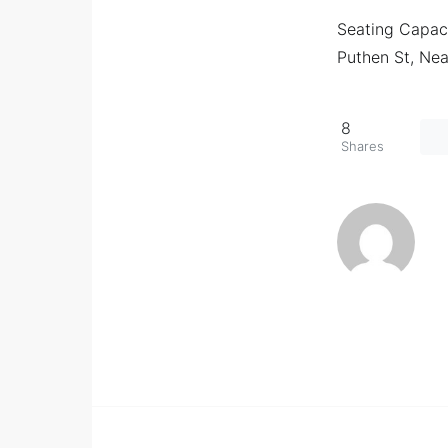
Seating Capaci
Puthen St, Nea
8
Shares