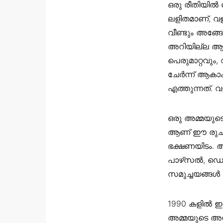
ഒരു രീതിയിൽ
ലളിതമാണ്, വള
വീണ്ടും അങ്ങ
അറിയില്ല ആ 
പെരുമാറ്റവും
ചേർന്ന് ആകാം
എത്തുന്നത്. 
ഒരു അമ്മയുടെ 
ആണ് ഈ രുചിയുട
ഭക്ഷണയിടം. ആ
പാഴ്‌സൽ, ഡെല
സമുച്ചയങ്ങൾ 
1990 കളിൽ ഇര
അമ്മയുടെ അനാ