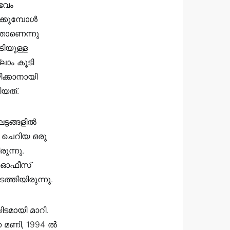
ഭവം
ക്കുമ്പോൾ
്താണെന്നു
ിയുള്ള
ലാം കൂടി
ക്കാനായി
ിയത്.
ട്ടങ്ങളിൽ
ച ചെറിയ ഒരു
ുന്നു.
ര ഓഫീസ്
്തിയിരുന്നു.
ടമായി മാറി.
ന മണി, 1994 ൽ