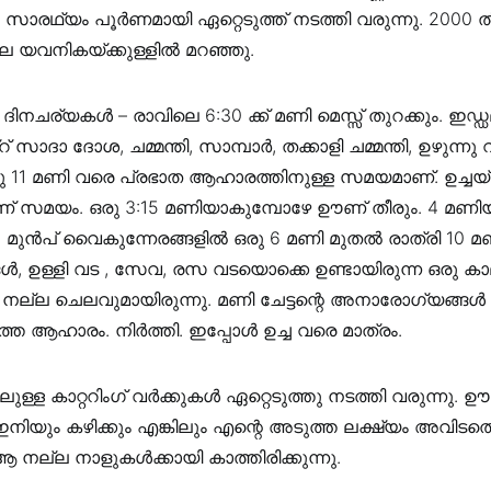
െ സാരഥ്യം പൂർണമായി ഏറ്റെടുത്ത് നടത്തി വരുന്നു. 2000 
ാല യവനികയ്ക്കുള്ളിൽ മറഞ്ഞു.
ദിനചര്യകൾ – രാവിലെ 6:30 ക്ക് മണി മെസ്സ് തുറക്കും. ഇഡ്
്‌റ് സാദാ ദോശ, ചമ്മന്തി, സാമ്പാർ, തക്കാളി ചമ്മന്തി, ഉഴുന്നു
ു 11 മണി വരെ പ്രഭാത ആഹാരത്തിനുള്ള സമയമാണ്. ഉച്ചയ്ക്ക
 സമയം. ഒരു 3:15 മണിയാകുമ്പോഴേ ഊണ് തീരും. 4 മണി
. മുൻപ് വൈകുന്നേരങ്ങളിൽ ഒരു 6 മണി മുതൽ രാത്രി 10 മണ
, ഉള്ളി വട , സേവ, രസ വടയൊക്കെ ഉണ്ടായിരുന്ന ഒരു ക
ു. നല്ല ചെലവുമായിരുന്നു. മണി ചേട്ടന്റെ അനാരോഗ്യങ്ങ
െ ആഹാരം. നിർത്തി. ഇപ്പോൾ ഉച്ച വരെ മാത്രം.
ള്ള കാറ്ററിംഗ് വർക്കുകൾ ഏറ്റെടുത്തു നടത്തി വരുന്നു. 
നിയും കഴിക്കും എങ്കിലും എന്റെ അടുത്ത ലക്ഷ്യം അവിടത്
 നല്ല നാളുകൾക്കായി കാത്തിരിക്കുന്നു.