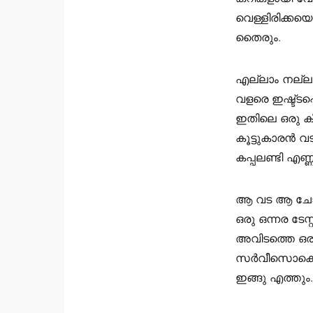
വെള്ളിരിക്കയ
തൈരും.
എല്ലാം നല്ല 
വളരെ ഇഷ്ട്ടപ്പ
ഇതിലെ ഒരു കിട
കൂട്ടുകാരൻ വട
കപ്പലണ്ടി എണ
ആ വട ആ ചോറിന
ഒരു ഒന്നര ടേ
അവിടത്തെ ഒരു
സർവീസൊക്കെ എ
ഇങ്ങു എത്തും.