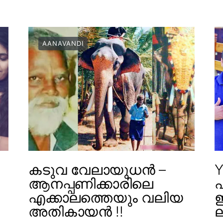
AANAVANDI
കടുവ വേലായുധൻ –
Y
ആനപ്പണിക്കാരിലെ
എക്കാലത്തെയും വലിയ
ഇ
അതികായൻ !!
ല