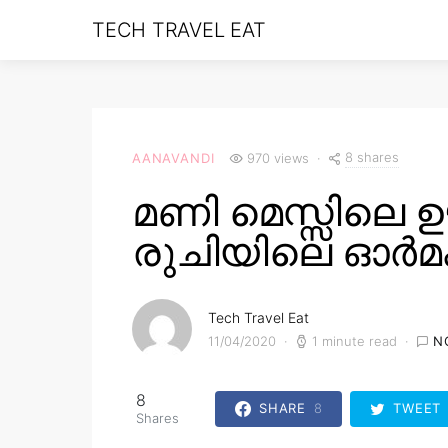
TECH TRAVEL EAT
8 shares
AANAVANDI
970 views
മണി മെസ്സിലെ
രുചിയിലെ ഓർമ
Tech Travel Eat
11/04/2020
1 minute read
N
8
SHARE
8
TWEET
Shares