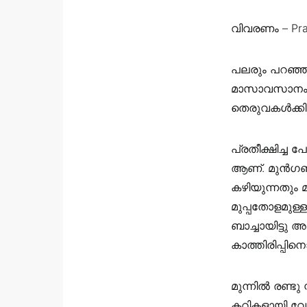
വിവരണം – ‎Pra
പലരും പറഞ്ഞു
മാസാവസാനം, ത
തെരുവകൾക്കിട
പ്രതീക്ഷിച്ച 
ആണ്. മുൻഗണന
കഴിയുന്നതും 
മുപ്പതോളമുള്ള
ബാച്ചായിട്ടു 
കാത്തിരിപ്പിനൊ
മുന്നിൽ രണ്ടു 
കറികളായി വേ