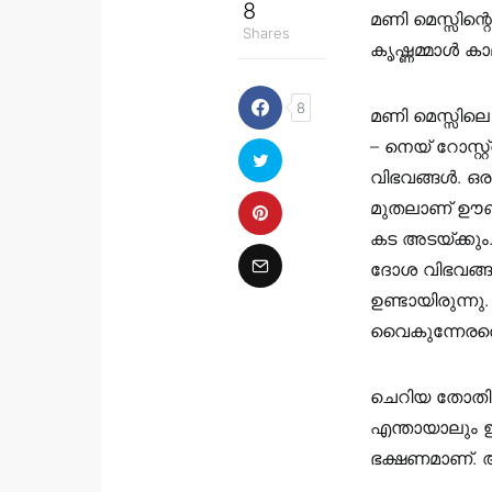
8
മണി മെസ്സിന്റ
Shares
കൃഷ്ണമ്മാൾ ക
8
മണി മെസ്സിലെ 
– നെയ് റോസ്റ്റ
വിഭവങ്ങൾ. ഒര
മുതലാണ് ഊണ്
കട അടയ്ക്കും
ദോശ വിഭവങ്ങൾ
ഉണ്ടായിരുന്ന
വൈകുന്നേരത്ത
ചെറിയ തോതിലു
എന്തായാലും ഇ
ഭക്ഷണമാണ്. ആ