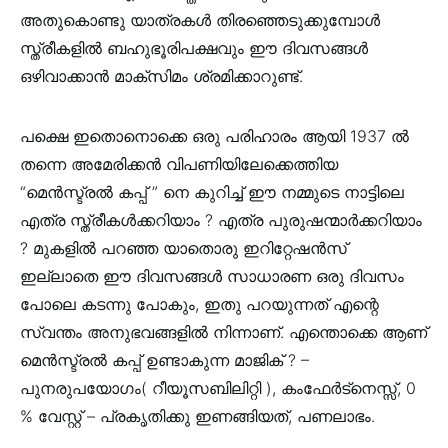
അതുകൊണ്ടു യാത്രകൾ തിരഞ്ഞെടുക്കുമ്പോൾ
സ്ത്രീകളിൽ ബഹുഭൂരിപക്ഷവും ഈ ദിവസങ്ങൾ
ഒഴിവാക്കാൻ മാക്സിമം ശ്രമിക്കാറുണ്ട്.
പക്ഷെ ഇതൊനൊക്കെ ഒരു പരിഹാരം ആയി 1937 ൽ
തന്നെ അമേരിക്കൻ വിപണിയിലേക്കെത്തിയ
“മെൻസ്ട്രൽ കപ്പ് ” നെ കുറിച്ച് ഈ നമ്മുടെ നാട്ടിലെ
എത്ര സ്ത്രീകൾക്കറിയാം ? എത്ര പുരുഷന്മാർക്കറിയാം
? മുകളിൽ പറഞ്ഞ യാതൊരു ഇറിറ്റേഷൻസ്
ഇല്ലാതെ ഈ ദിവസങ്ങൾ സാധാരണ ഒരു ദിവസം
പോലെ കടന്നു പോകും, ഇതു പറയുന്നത് എന്റെ
സ്വന്തം അനുഭവങ്ങളിൽ നിന്നാണ്. എന്തൊക്കെ ആണ്
മെൻസ്ട്രൽ കപ്പ് ഉണ്ടാകുന്ന മാജിക് ? –
പുനരുപയോഗം( റീയൂസബിലിറ്റി ), കംഫേർട്നെസ്സ്, 0
% വേസ്റ്റ് – പ്രകൃതിക്കു ഇണങ്ങിയത്, പണലാഭം.