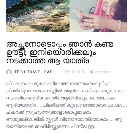
അച്ഛനോടൊപ്പം ഞാൻ കണ്ട
ഊട്ടി; ഇനിയൊരിക്കലും
നടക്കാത്ത ആ യാത്ര
2 shares
TECH TRAVEL EAT
26/12/2018
വിവരണം – ശുഭ ചെറിയത്ത്. യാത്രയെക്കുറിച്ച്
ചിന്തിക്കുമ്പോൾ മനസ്സിൽ ആദ്യം ഓടിയെത്തുക നാം
നടത്തിയ ആദ്യ യാത്ര ആയിരിക്കും. ഓർമയിലെ
ആദ്യയാത്ര … ചിലർക്കത് കുടുംബത്തോടൊപ്പമാകാം ,
ചിലർക്ക് സുഹൃത്തുക്കളോടൊപ്പമാകാം
അതുമല്ലെങ്കിൽ സ്ക്കൂൾ വിനോദയാത്രയാകാം … ആ
യാത്രയുടെ ബഹിർസ്ഫുരണം പിന്നീടുള്ള…