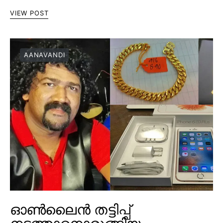
VIEW POST
AANAVANDI
ഓൺലൈൻ തട്ടിപ്പ്