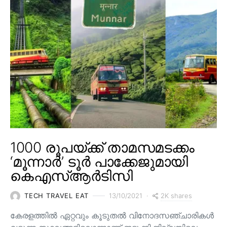
1000 രൂപയ്ക്ക് താമസമടക്കം
‘മൂന്നാർ’ ടൂർ പാക്കേജുമായി
കെഎസ്ആർടിസി
2K shares
TECH TRAVEL EAT
13/10/2021
കേരളത്തിൽ ഏറ്റവും കൂടുതൽ വിനോദസഞ്ചാരികൾ