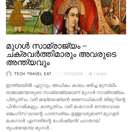
മുഗൾ സാമ്രാജ്യം –
ചക്രവർത്തിമാരും അവരുടെ
അന്ത്യവും
1 share
TECH TRAVEL EAT
12/10/2018
ഇന്ത്യയിൽ ഏറ്റവും അധികം കാലം ഭരിച്ച മുസ്ലീം
രാജാക്കന്മാരുടെ സാമ്രാജ്യമാണ് മുഗൾ സാമ്രാജ്യം.
പിതൃത്വം വഴി മദ്ധ്യേഷ്യൻ ഭരണാധികാരി തിമൂറിന്റെ
പിൻ‌ഗാമികളും, മാതൃത്വം വഴി മംഗോൾ നേതാവായ
ജെംഗിസ് ഖാന്റെ പാരമ്പര്യം ഉള്ളവരുമാണ്‌ മുഗളർ.
മംഗോൾ എന്നതിന്റെ പേർഷ്യൻ/ചഗതായ്
രൂപഭേദമായ മുഗൾ…