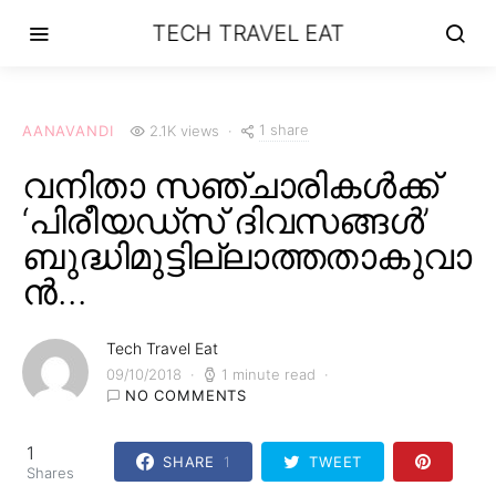
TECH TRAVEL EAT
1 share
AANAVANDI
2.1K views
വനിതാ സഞ്ചാരികൾക്ക്
‘പിരീയഡ്സ് ദിവസങ്ങൾ’
ബുദ്ധിമുട്ടില്ലാത്തതാകുവാ
ൻ…
Tech Travel Eat
09/10/2018
1 minute read
NO COMMENTS
1
SHARE
1
TWEET
Shares