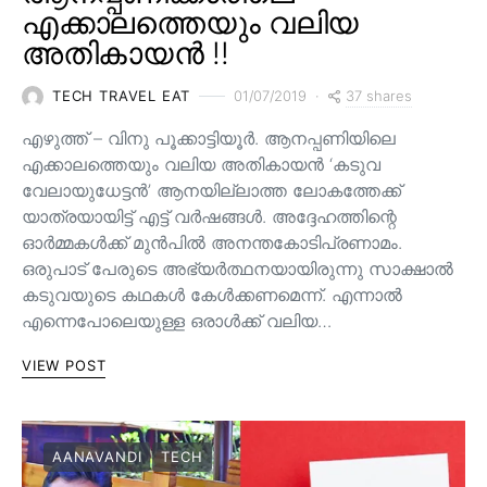
എക്കാലത്തെയും വലിയ
അതികായൻ !!
37 shares
TECH TRAVEL EAT
01/07/2019
എഴുത്ത് – വിനു പൂക്കാട്ടിയൂർ. ആനപ്പണിയിലെ
എക്കാലത്തെയും വലിയ അതികായൻ ‘കടുവ
വേലായുധേട്ടൻ’ ആനയില്ലാത്ത ലോകത്തേക്ക്
യാത്രയായിട്ട് എട്ട് വർഷങ്ങൾ. അദ്ദേഹത്തിന്റെ
ഓർമ്മകൾക്ക് മുൻപിൽ അനന്തകോടിപ്രണാമം.
ഒരുപാട് പേരുടെ അഭ്യർത്ഥനയായിരുന്നു സാക്ഷാൽ
കടുവയുടെ കഥകൾ കേൾക്കണമെന്ന്. എന്നാൽ
എന്നെപോലെയുള്ള ഒരാൾക്ക് വലിയ…
VIEW POST
AANAVANDI
TECH