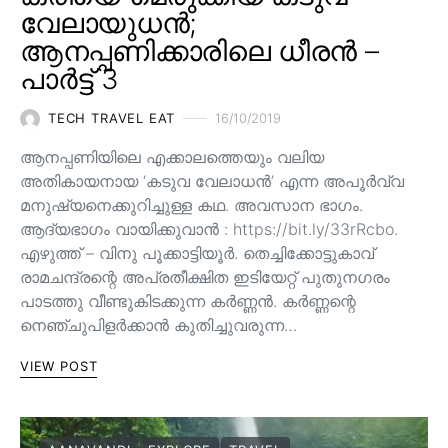
വേലായുധൻ;
ആനപ്പണിക്കാരിലെ ധീരൻ –
പാർട്ട് 3
TECH TRAVEL EAT
16/10/2019
ആനപ്പണിയിലെ എക്കാലത്തെയും വലിയ
അതികായനായ ‘കടുവ വേലാധൻ’ എന്ന അപൂർവ്വ
മനുഷ്യനെക്കുറിച്ചുള്ള കഥ. അവസാന ഭാഗം.
ആദ്യഭാഗം വായിക്കുവാൻ : https://bit.ly/33rRcbo.
എഴുത്ത് – വിനു പൂക്കാട്ടിയൂർ. തെച്ചിക്കോട്ടുകാവ്
രാമചന്ദ്രന്റെ അപ്രതീക്ഷിത ഇടിയേറ്റ് പുതുനഗരം
പാടത്തു വീണ്ടുകിടക്കുന്ന കർണ്ണൻ. കർണ്ണന്റെ
നെഞ്ചുപിളർക്കാൻ കുതിച്ചുവരുന്ന…
VIEW POST