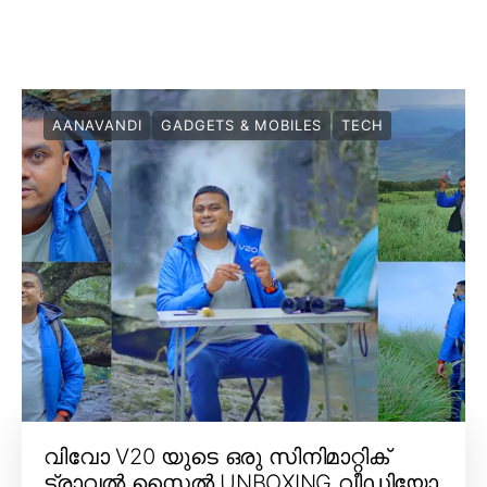
AANAVANDI
GADGETS & MOBILES
TECH
വിവോ V20 യുടെ ഒരു സിനിമാറ്റിക്
ട്രാവൽ സ്റ്റൈൽ UNBOXING വീഡിയോ