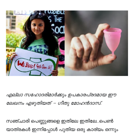
എല്ലാ സഹോദരിമാർക്കും ഉപകാരപ്രദമായ ഈ
ലേഖനം എഴുതിയത് – ഗീതു മോഹൻദാസ്.
സഞ്ചാരി പെണ്ണുങ്ങളെ ഇതിലേ ഇതിലേ..പെൺ
യാത്രകൾ ഇന്നിപ്പോൾ പുതിയ ഒരു കാര്യം ഒന്നും