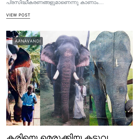
പ്രസിദ്ധീകരണങ്ങളുമാണെന്നു കാണാം.…
VIEW POST
AANAVANDI
കരിയെ മെരുക്കിയ കടുവ