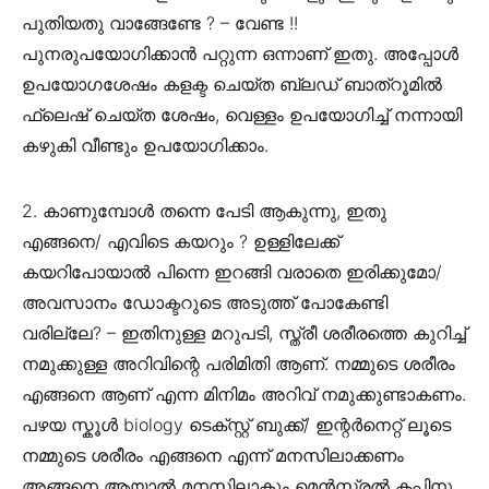
പുതിയതു വാങ്ങേണ്ടേ ? – വേണ്ട !!
പുനരുപയോഗിക്കാൻ പറ്റുന്ന ഒന്നാണ് ഇതു. അപ്പോൾ
ഉപയോഗശേഷം കളക്ട ചെയ്ത ബ്ലഡ് ബാത്‌റൂമിൽ
ഫ്ലെഷ് ചെയ്ത ശേഷം, വെള്ളം ഉപയോഗിച്ച് നന്നായി
കഴുകി വീണ്ടും ഉപയോഗിക്കാം.
2. കാണുമ്പോൾ തന്നെ പേടി ആകുന്നു, ഇതു
എങ്ങനെ/ എവിടെ കയറും ? ഉള്ളിലേക്ക്
കയറിപോയാൽ പിന്നെ ഇറങ്ങി വരാതെ ഇരിക്കുമോ/
അവസാനം ഡോക്ടറുടെ അടുത്ത് പോകേണ്ടി
വരില്ലേ? – ഇതിനുള്ള മറുപടി, സ്ത്രീ ശരീരത്തെ കുറിച്ച്
നമുക്കുള്ള അറിവിന്റെ പരിമിതി ആണ്. നമ്മുടെ ശരീരം
എങ്ങനെ ആണ് എന്ന മിനിമം അറിവ് നമുക്കുണ്ടാകണം.
പഴയ സ്കൂൾ biology ടെക്സ്റ്റ് ബുക്ക്/ ഇന്റർനെറ്റ് ലൂടെ
നമ്മുടെ ശരീരം എങ്ങനെ എന്ന് മനസിലാക്കണം
അങ്ങനെ ആയാൽ മനസിലാകും മെൻസ്ട്രൽ കപ്പിനു