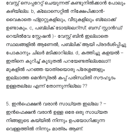
വേസ്റ്റ് സെപ്പറേറ്റ് ചെയുന്നത് കണ്ടുനിൽക്കാൻ പോലും
കഴിയില്ല. b, ക്ലോസെറ്റിൽ നിക്ഷേപിക്കാൻ-
വൈകാതെ ഫ്ളാറ്റുകളിലും, വീടുകളിലും ബ്ലോക്ക്
ഉണ്ടാകും. c, പബ്ലിക് ടോയ്‌ലെറ്സ്( ബസ് സ്റ്റാൻഡ്/
റെയിൽവേ സ്റ്റേഷൻ )- വേസ്റ്റ് ബിൻ ഇല്ലാതെ
സ്ഥലങ്ങളിൽ ആണേൽ, പബ്ലിക് ആയി പ്രദർശിപ്പിച്ചു
പോകാനും ചിലർ മടിക്കാറില്ല. d, കത്തിച്ചു കളയൽ –
ഇതിനെ കുറിച്ച് കൂടുതൽ പറയേണ്ടതില്ലലോ!!!
മുകളിൽ പറഞ്ഞ യാത്രയൊരു പ്രേശ്നങ്ങളും
ഇല്ലാത്ത മെൻസ്ട്രൽ കപ്പ് പരിസ്ഥിതി സൗഹൃദം
ഉള്ളതല്ലേ എന്ന് തോന്നുന്നില്ലേ ??
5. ഇൻഫെക്ഷൻ വരാൻ സാധ്യത ഇല്ലേ ? –
ഇൻഫെക്ഷൻ വരാൻ ഉള്ള ഒരേ ഒരു സാധ്യത
നിങ്ങളുടെ കയ്യിൽ നിന്നും ഉപയോഗിക്കുന്ന
വെള്ളത്തിൽ നിന്നും മാത്രം ആണ്.