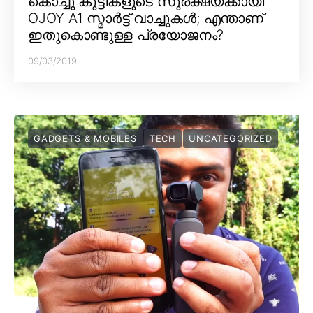
കൊച്ചു കുട്ടികളുടെ സുരക്ഷയ്ക്കായി
OJOY A1 സ്മാർട്ട് വാച്ചുകൾ; എന്താണ്
ഇതുകൊണ്ടുള്ള പ്രയോജനം?
09/03/2019
GADGETS & MOBILES
TECH
UNCATEGORIZED