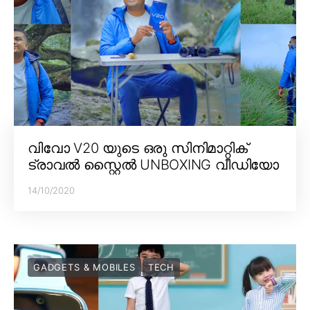
വിവോ V20 യുടെ ഒരു സിനിമാറ്റിക്
ട്രാവൽ സ്റ്റൈൽ UNBOXING വീഡിയോ
14/10/2020
GADGETS & MOBILES
TECH