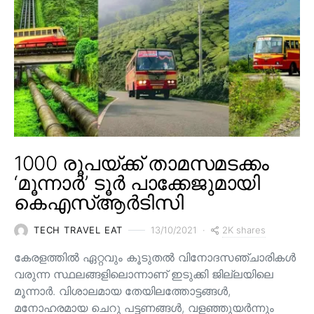
1000 രൂപയ്ക്ക് താമസമടക്കം
‘മൂന്നാർ’ ടൂർ പാക്കേജുമായി
കെഎസ്ആർടിസി
2K shares
TECH TRAVEL EAT
13/10/2021
കേരളത്തിൽ ഏറ്റവും കൂടുതൽ വിനോദസഞ്ചാരികൾ
വരുന്ന സ്ഥലങ്ങളിലൊന്നാണ് ഇടുക്കി ജില്ലയിലെ
മൂന്നാർ. വിശാലമായ തേയിലത്തോട്ടങ്ങള്‍,
മനോഹരമായ ചെറു പട്ടണങ്ങള്‍, വളഞ്ഞുയര്‍ന്നും