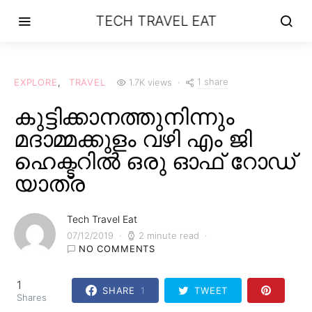
TECH TRAVEL EAT
1 share
EXPLORE
TRAVEL
1.7K views
കുട്ടിക്കാനത്തുനിന്നും
മദാമ്മക്കുളം വഴി എം ജി
ഹെക്ടറിൽ ഒരു ഓഫ് റോഡ്
യാത്ര
Tech Travel Eat
07/12/2019
2 minute read
NO COMMENTS
1
SHARE
1
TWEET
Shares