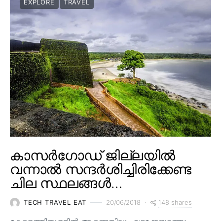
EXPLORE
TRAVEL
കാസർഗോഡ് ജില്ലയിൽ
വന്നാൽ സന്ദർശിച്ചിരിക്കേണ്ട
ചില സ്ഥലങ്ങൾ…
148 shares
TECH TRAVEL EAT
20/06/2018