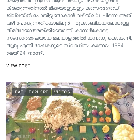
കേരളത്തിനുള്ളിൽ ആണെങ്കിലും വടക്കേയറ്റത്തു
കിടക്കുന്നതിനാൽ മിക്കയാളുകളും കാസർഗോഡ്
ജില്ലയിൽ പോയിട്ടുണ്ടാകാൻ വഴിയില്ല. പിന്നെ അത്
വഴി പോകുന്നത് കൊല്ലൂർ – മൂകാംബികയിലേക്കുള്ള
തീര്തഥയാത്രയ്ക്കിടെയാണ്. കാസർകോട്ടെ
സംസാരഭാഷയായ മലയാളത്തിൽ കന്നഡ, കൊങ്കണി,
തുളു എന്നീ ഭാഷകളുടെ സ്വാധീനം കാണാം. 1984
മെയ്‌ 24-നാണ്‌…
VIEW POST
EAT
EXPLORE
VIDEOS