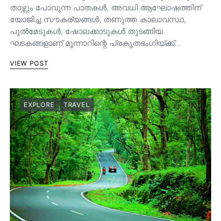
താഴ്ന്നും പോവുന്ന പാതകള്‍, അവധി ആഘോഷത്തിന്
യോജിച്ച സൗകര്യങ്ങള്‍, തണുത്ത കാലാവസ്ഥ,
പുൽമേടുകൾ, ഷോലക്കാടുകൾ തുടങ്ങിയ
ഘടകങ്ങളാണ് മൂന്നാറിന്റെ പ്രകൃതഭംഗിയ്ക്ക്…
VIEW POST
EXPLORE
TRAVEL