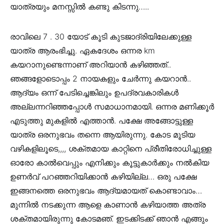
യാത്രയും മനസ്സിൽ കണ്ടു കിടന്നു…..
രാവിലെ 7 . 30 യോട് കൂടി കുടജാദ്രിയിലേക്കുള്ള
യാത്ര ആരംഭിച്ചു. ഏകദേശം ഒന്നര km
കയറാനുണ്ടെന്നാണ് അറിയാൻ കഴിഞ്ഞത്..
ഞങ്ങളോടൊപ്പം 2 നായകളും ചേർന്നു കയറാൻ..
ആദ്യം ഒന്ന് പേടിച്ചെങ്കിലും ഉപദ്രവകാരികൾ
അല്ലന്നറിഞ്ഞപ്പോൾ സമാധാനമായി. ഒന്നര മണിക്കൂർ
എടുത്തു മുകളിൽ എത്താൻ. പക്ഷേ അങ്ങോട്ടുള്ള
യാത്ര ഒരനുഭവം തന്നെ ആയിരുന്നു. കോട മൂടിയ
വഴികളിലൂടെ,,,, ശക്തമായ കാറ്റിനെ പ്രീതിരോധിച്ചുള്ള
ഓരോ കാൽവെപ്പും എനിക്കും കൂട്ടുകാർക്കും നൽകിയ
ഉണർവ് പറഞ്ഞറിയിക്കാൻ കഴിയില്ല… ഒരു പക്ഷേ
ഇങ്ങനത്തെ ഒരനുഭവം ആദ്യമായത് കൊണ്ടാവാം…
മുന്നിൽ നടക്കുന്ന ആളെ കാണാൻ കഴിയാത്ത അത്ര
ശക്തമായിരുന്നു കോടമഞ്. ഇടക്കിടക്ക് ഞാൻ എങ്ങും