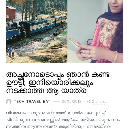
അച്ഛനോടൊപ്പം ഞാൻ കണ്ട
ഊട്ടി; ഇനിയൊരിക്കലും
നടക്കാത്ത ആ യാത്ര
2 shares
TECH TRAVEL EAT
26/12/2018
വിവരണം – ശുഭ ചെറിയത്ത്. യാത്രയെക്കുറിച്ച്
ചിന്തിക്കുമ്പോൾ മനസ്സിൽ ആദ്യം ഓടിയെത്തുക നാം
നടത്തിയ ആദ്യ യാത്ര ആയിരിക്കും. ഓർമയിലെ