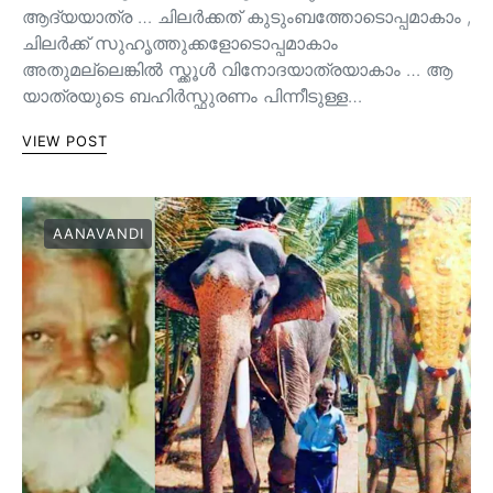
ആദ്യയാത്ര … ചിലർക്കത് കുടുംബത്തോടൊപ്പമാകാം ,
ചിലർക്ക് സുഹൃത്തുക്കളോടൊപ്പമാകാം
അതുമല്ലെങ്കിൽ സ്ക്കൂൾ വിനോദയാത്രയാകാം … ആ
യാത്രയുടെ ബഹിർസ്ഫുരണം പിന്നീടുള്ള…
VIEW POST
AANAVANDI