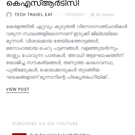
കെഎസ്ആർടിസി
2K shares
TECH TRAVEL EAT
13/10/2021
കേരളത്തിൽ ഏറ്റവും കൂടുതൽ വിനോദസഞ്ചാരികൾ
വരുന്ന സ്ഥലങ്ങളിലൊന്നാണ് ഇടുക്കി ജില്ലയിലെ
മൂന്നാർ. വിശാലമായ തേയിലത്തോട്ടങ്ങള്‍,
മനോഹരമായ ചെറു പട്ടണങ്ങള്‍, വളഞ്ഞുയര്‍ന്നും
താഴ്ന്നും പോവുന്ന പാതകള്‍, അവധി ആഘോഷത്തിന്
യോജിച്ച സൗകര്യങ്ങള്‍, തണുത്ത കാലാവസ്ഥ,
പുൽമേടുകൾ, ഷോലക്കാടുകൾ തുടങ്ങിയ
ഘടകങ്ങളാണ് മൂന്നാറിന്റെ പ്രകൃതഭംഗിയ്ക്ക്…
VIEW POST
SUBSCRIBE US ON YOUTUBE