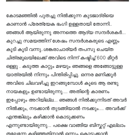
കോടമഞ്ഞിൽ പുതച്ചു നിൽക്കുന്ന കുടജാദ്രിയെ
കാണാൻ പ്രേത്യേക ഭംഗി ഉള്ളതായി തോന്നി..
ഞങ്ങൾ ആയിരുന്നു അന്നത്തെ ആദ്യ സന്ദർശകർ…
കുറച്ചു സമയത്തിന് ശേഷം സന്ദർശകരുടെ എണ്ണം
കൂടി കൂടി വന്നു..ശങ്കരാചാര്യർ തപസു ചെയ്ത
ചിത്രമൂലയിലേക്ക് അവിടെ നിന്ന് കഷ്ടിച്ച് 600 മീറ്റർ
ഒള്ളു . കടുത്ത കാറ്റും മഴയും ഞങ്ങളെ അങ്ങോട്ടുള്ള
യാത്രയിൽ നിന്നും പിന്തിരിപ്പിച്ചു. ഒന്നര മണിക്കൂർ
അവിടെ ചിലവഴിച്ചു ഇറങ്ങുമ്പോൾ കൂടെ ആ രണ്ടു
നായകളും ഉണ്ടായിരുന്നു…. അതിന്റെ കാരണം
ഇപ്പോഴും അറിയില്ല… ഞങ്ങൾ നിൽക്കുന്നിടത് അവർ
നിൽക്കും, നടക്കാൻ തുടങ്ങിയാൽ നടക്കും…. അവർക്ക്
എന്തങ്കിലും കഴിക്കാൻ കൊടുക്കണം
എന്നുണ്ടായിരുന്നു… പക്ഷെ വാങ്ങിയ ബിസ്കറ്റ് എല്ലാം
തലേന്നേ കഴിഞ്ഞതിനാൽ ഒന്നും കൊടുക്കാൻ