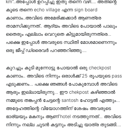
km”..അപ്പോൾ ഉറപ്പിച്ചു ഇതു തന്നെ വഴി…. അതിന്റെ
കൂടെ തന്നെ echo village എന്ന sign board
കാണാം..അവിടെ അമേരിക്കക്കാർ ആണത്രേ
താമസിക്കുന്നത്.. ആദ്യം അവിടെ പോയാൽ പാലും
തൈരും എല്ലാം വെറുതെ കിട്ടുമായിരുന്നത്രെ…
പക്ഷെ ഇപ്പോൾ അവരുടെ സ്ഥിതി മോശമാണെന്നും
ഒരു ജീപ്പ് ഡ്രൈവർ പറഞ്ഞറിഞ്ഞു….
കുറച്ചും കൂടി മുന്നോട്ടു പോയാൽ ഒരു checkpost
കാണാം.. അവിടെ നിന്നും ഒരാൾക്ക് 25 രൂപയുടെ pass
എടുക്കണം… പക്ഷെ ഞങ്ങൾ പോകുമ്പോൾ അവിടെ
ആരും ഇല്ലായിരുന്നു… ഈ chekpost കഴിഞ്ഞാൽ
നമ്മുടെ തങ്കപ്പൻ ചേട്ടന്റെ santosh ഹോട്ടൽ എത്തും…
അദ്ദേഹത്തിന്റെ വിയോഗത്തിന് ശേഷം അവരുടെ
ഭാര്യയും മകനും ആണ് hotel നടത്തുന്നത്… അവിടെ
നിന്നും നല്ല ചൂടൻ കട്ടനും അടിച്ചു യാത്ര തുടങ്ങി….