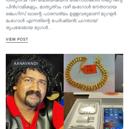
പിൻ‌ഗാമികളും, മാതൃത്വം വഴി മംഗോൾ നേതാവായ
ജെംഗിസ് ഖാന്റെ പാരമ്പര്യം ഉള്ളവരുമാണ്‌ മുഗളർ.
മംഗോൾ എന്നതിന്റെ പേർഷ്യൻ/ചഗതായ്
രൂപഭേദമായ മുഗൾ…
VIEW POST
AANAVANDI