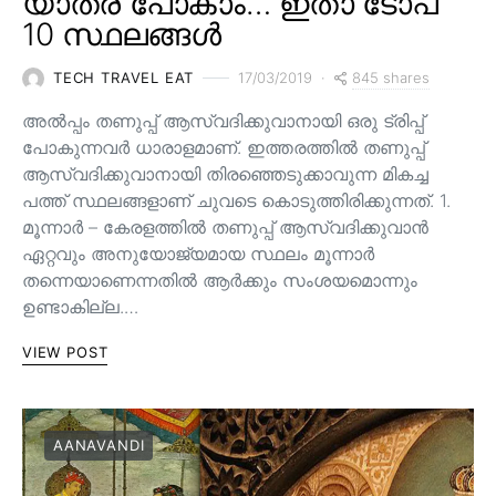
യാത്ര പോകാം… ഇതാ ടോപ്
10 സ്ഥലങ്ങൾ
845 shares
TECH TRAVEL EAT
17/03/2019
അൽപ്പം തണുപ്പ് ആസ്വദിക്കുവാനായി ഒരു ട്രിപ്പ്
പോകുന്നവർ ധാരാളമാണ്. ഇത്തരത്തിൽ തണുപ്പ്
ആസ്വദിക്കുവാനായി തിരഞ്ഞെടുക്കാവുന്ന മികച്ച
പത്ത് സ്ഥലങ്ങളാണ് ചുവടെ കൊടുത്തിരിക്കുന്നത്. 1.
മൂന്നാർ – കേരളത്തിൽ തണുപ്പ് ആസ്വദിക്കുവാൻ
ഏറ്റവും അനുയോജ്യമായ സ്ഥലം മൂന്നാർ
തന്നെയാണെന്നതിൽ ആർക്കും സംശയമൊന്നും
ഉണ്ടാകില്ല.…
VIEW POST
AANAVANDI