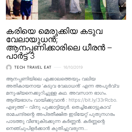
കരിയെ മെരുക്കിയ കടുവ
വേലായുധൻ;
ആനപ്പണിക്കാരിലെ ധീരൻ –
പാർട്ട് 3
TECH TRAVEL EAT
16/10/2019
ആനപ്പണിയിലെ എക്കാലത്തെയും വലിയ
അതികായനായ ‘കടുവ വേലാധൻ’ എന്ന അപൂർവ്വ
മനുഷ്യനെക്കുറിച്ചുള്ള കഥ. അവസാന ഭാഗം.
ആദ്യഭാഗം വായിക്കുവാൻ : https://bit.ly/33rRcbo.
എഴുത്ത് – വിനു പൂക്കാട്ടിയൂർ. തെച്ചിക്കോട്ടുകാവ്
രാമചന്ദ്രന്റെ അപ്രതീക്ഷിത ഇടിയേറ്റ് പുതുനഗരം
പാടത്തു വീണ്ടുകിടക്കുന്ന കർണ്ണൻ. കർണ്ണന്റെ
നെഞ്ചുപിളർക്കാൻ കുതിച്ചുവരുന്ന…