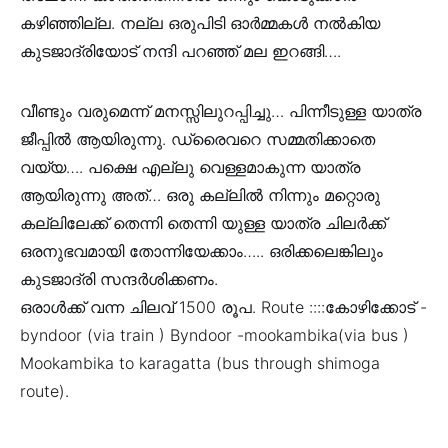
കഴിഞ്ഞില്ല. നല്ല ഒരുപിടി ഓർമ്മകൾ നൽകിയ
കുടജാദ്രിയോട് നന്ദി പറഞ്ഞ് മല ഇറങ്ങി….
വീണ്ടും വരുമെന്ന് മനസ്സിലുറപ്പിച്ചു… പിന്നീടുള്ള യാത്ര
ജീപ്പിൽ ആയിരുന്നു. ഡ്രൈവറെ സമ്മതിക്കാതെ
വയ്യ…. പക്ഷെ എല്ലു വെള്ളമാകുന്ന യാത്ര
ആയിരുന്നു അത്… ഒരു കല്ലിൽ നിന്നും മറ്റൊരു
കല്ലിലേക്ക് തെന്നി തെന്നി യുള്ള യാത്ര ചിലർക്ക്
ഒരനുഭവമായി തോന്നിയേക്കാം….. ഒരിക്കലെങ്കിലും
കുടജാദ്രി സന്ദർശിക്കണം.
ഒരാൾക്ക് വന്ന ചിലവ് 1500 രൂപ. Route ::::കോഴിക്കോട് -
byndoor (via train ) Byndoor -mookambika(via bus )
Mookambika to karagatta (bus through shimoga
route).