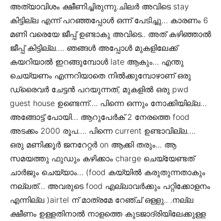
അത്യാവിശം ക്ഷീണിച്ചിരുന്നു.ചിലർ അവിടെ stay
കിട്ടില്ല എന്ന് പറഞ്ഞപ്പോൾ ഒന്ന് പേടിച്ചു… കാരണം 6
മണി വരെയേ ജീപ്പ് ഉണ്ടാകു അവിടെ.. അത് കഴിഞ്ഞാൽ
ജീപ്പ് കിട്ടില്ല…. ഞങ്ങൾ അപ്പോൾ മുകളിലേക്ക്
കയറിയാൽ ഇറങ്ങുമ്പോൾ late ആകും… എന്തു
ചെയ്യണം എന്നറിയാതെ നിൽക്കുമ്പോഴാണ് ഒരു
ഡ്രൈവർ ചേട്ടൻ പറയുന്നത്, മുകളിൽ ഒരു pwd
guest house ഉണ്ടെന്ന്…. പിന്നെ ഒന്നും നോക്കിയില്ല…
അങ്ങോട്ട്‌ പോയി… ആറുപേർക് 2 നേരത്തെ food
അടക്കം 2000 രൂപ…. പിന്നെ current ഉണ്ടാവില്ല….
ഒരു മണിക്കൂർ ജനറേറ്റർ on ആക്കി തരും… ആ
സമയത്തു ഫുഡും കഴിക്കാം charge ചെയ്യേണ്ടത്
ചാർജും ചെയ്യാം… (food കയ്യിൽ കരുതുന്നതാകും
നല്ലത്… അവരുടെ food എല്ലാവർക്കും പറ്റിക്കോളനം
എന്നില്ല )airtel ന് മാത്രമേ റേഞ്ച് ഒള്ളു.. .നല്ല
ക്ഷീണം ഉള്ളതിനാൽ നാളത്തെ കുടജാദ്രിയിലേക്കുള്ള