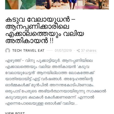
കടുവ വേലായുധൻ –
ആനപ്പണിക്കാരിലെ
എക്കാലത്തെയും വലിയ
അതികായൻ !!
37 shares
TECH TRAVEL EAT
01/07/2019
എഴുത്ത് – വിനു പൂക്കാട്ടിയൂർ. ആനപ്പണിയിലെ
എക്കാലത്തെയും വലിയ അതികായൻ ‘കടുവ
വേലായുധേട്ടൻ’ ആനയില്ലാത്ത ലോകത്തേക്ക്
യാത്രയായിട്ട് എട്ട് വർഷങ്ങൾ. അദ്ദേഹത്തിന്റെ
ഓർമ്മകൾക്ക് മുൻപിൽ അനന്തകോടിപ്രണാമം.
ഒരുപാട് പേരുടെ അഭ്യർത്ഥനയായിരുന്നു സാക്ഷാൽ
കടുവയുടെ കഥകൾ കേൾക്കണമെന്ന്. എന്നാൽ
എന്നെപോലെയുള്ള ഒരാൾക്ക് വലിയ…
VIEW POST