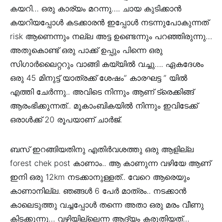
കയറി… ഒരു കാര്യം മറന്നു…. ചായ കുടിക്കാൻ
കയറിയപ്പോൾ കടക്കാരൻ ഇപ്പോൾ നടന്നുപോകുന്നത്
risk ആണെന്നും നല്ല അട്ട ഉണ്ടെന്നും പറഞ്ഞിരുന്നു…
അതുകൊണ്ട് ഒരു പാക്ക് ഉപ്പും പിന്നെ ഒരു
സിഗാർലൈറ്ററും വാങ്ങി കയ്യിൽ വച്ചു…. ഏകദേശം
ഒരു 45 മിനുട്ട് യാത്രക്ക് ശേഷം” കാരഘട്ട ” യിൽ
എത്തി ചേർന്നു.. അവിടെ നിന്നും ആണ് ട്രെക്കിങ്ങ്
ആരംഭിക്കുന്നത്.. മൂകാംബികയിൽ നിന്നും ഇവിടേക്ക്
ഒരാൾക്ക് 20 രൂപയാണ് ചാർജ്.
ബസ് ഇറങ്ങിയതിനു എതിർവശത്തു ഒരു ആളില്ല
forest chek post കാണാം.. ആ കാണുന്ന വഴിയേ ആണ്
ഇനി ഒരു 12km നടക്കാനുള്ളത്.. വേറെ ആരെയും
കാണാനില്ല. ഞങ്ങൾ 6 പേർ മാത്രം.. നടക്കാൻ
കാലെടുത്തു വച്ചപ്പോൾ തന്നെ അതാ ഒരു മരം വീണു
കിടക്കുന്നു… വഴിയില്ലെന്ന ആദ്യം കരുതിയത്…