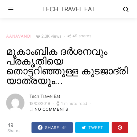
TECH TRAVEL EAT
49 shares
AANAVANDI
2.3K views
മൂകാംബിക ദർശനവും
പ്രകൃതിയെ
തൊട്ടറിഞ്ഞുള്ള കുടജാദ്രി
യാത്രയും…
Tech Travel Eat
18/03/2019
1 minute read
NO COMMENTS
49
SHARE
49
TWEET
Shares