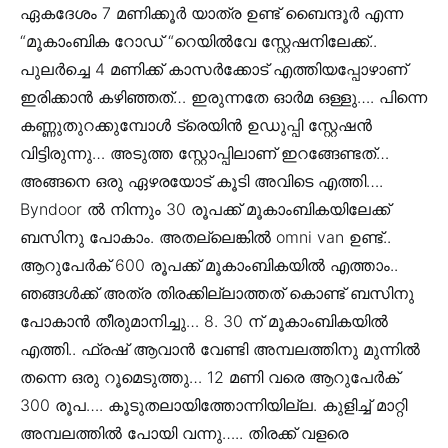
ഏകദേശം 7 മണിക്കൂർ യാത്ര ഉണ്ട് ബൈന്ദൂർ എന്ന
“മൂകാംബിക റോഡ് “റെയിൽവേ സ്റ്റേഷനിലേക്ക്..
പുലർച്ചെ 4 മണിക്ക് കാസർക്കോട് എത്തിയപ്പോഴാണ്
ഇരിക്കാൻ കഴിഞ്ഞത്… ഇരുന്നതേ ഓർമ ഒള്ളു…. പിന്നെ
കണ്ണുതുറക്കുമ്പോൾ ട്രെയിൻ ഉഡുപ്പി സ്റ്റേഷൻ
വിട്ടിരുന്നു… അടുത്ത സ്റ്റോപ്പിലാണ് ഇറങ്ങേണ്ടത്…
അങ്ങനെ ഒരു ഏഴരയോട് കൂടി അവിടെ എത്തി….
Byndoor ൽ നിന്നും 30 രൂപക്ക് മൂകാംബികയിലേക്ക്
ബസിനു പോകാം. അതല്ലെങ്കിൽ omni van ഉണ്ട്..
ആറുപേർക് 600 രൂപക്ക് മൂകാംബികയിൽ എത്താം..
ഞങ്ങൾക്ക് അത്ര തിരക്കില്ലാത്തത് കൊണ്ട് ബസിനു
പോകാൻ തീരുമാനിച്ചു… 8. 30 ന് മൂകാംബികയിൽ
എത്തി.. ഫ്രഷ് ആവാൻ വേണ്ടി അമ്പലത്തിനു മുന്നിൽ
തന്നെ ഒരു റൂമെടുത്തു… 12 മണി വരെ ആറുപേർക്
300 രൂപ…. കൂടുതലായിത്തോന്നിയില്ല. കുളിച്ച് മാറ്റി
അമ്പലത്തിൽ പോയി വന്നു….. തിരക്ക് വളരെ