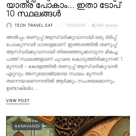
യാത്ര പോകാം… ഇതാ ടോപ്
10 സ്ഥലങ്ങൾ
845 shares
TECH TRAVEL EAT
17/03/2019
അൽപ്പം തണുപ്പ് ആസ്വദിക്കുവാനായി ഒരു ട്രിപ്പ്
പോകുന്നവർ ധാരാളമാണ്. ഇത്തരത്തിൽ തണുപ്പ്
ആസ്വദിക്കുവാനായി തിരഞ്ഞെടുക്കാവുന്ന മികച്ച
പത്ത് സ്ഥലങ്ങളാണ് ചുവടെ കൊടുത്തിരിക്കുന്നത്. 1.
മൂന്നാർ – കേരളത്തിൽ തണുപ്പ് ആസ്വദിക്കുവാൻ
ഏറ്റവും അനുയോജ്യമായ സ്ഥലം മൂന്നാർ
തന്നെയാണെന്നതിൽ ആർക്കും സംശയമൊന്നും
ഉണ്ടാകില്ല.…
VIEW POST
AANAVANDI