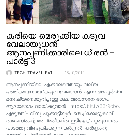
കരിയെ മെരുക്കിയ കടുവ
വേലായുധൻ;
ആനപ്പണിക്കാരിലെ ധീരൻ –
പാർട്ട് 3
TECH TRAVEL EAT
16/10/2019
ആനപ്പണിയിലെ എക്കാലത്തെയും വലിയ
അതികായനായ ‘കടുവ വേലാധൻ’ എന്ന അപൂർവ്വ
മനുഷ്യനെക്കുറിച്ചുള്ള കഥ. അവസാന ഭാഗം.
ആദ്യഭാഗം വായിക്കുവാൻ : https://bit.ly/33rRcbo.
എഴുത്ത് – വിനു പൂക്കാട്ടിയൂർ. തെച്ചിക്കോട്ടുകാവ്
രാമചന്ദ്രന്റെ അപ്രതീക്ഷിത ഇടിയേറ്റ് പുതുനഗരം
പാടത്തു വീണ്ടുകിടക്കുന്ന കർണ്ണൻ. കർണ്ണന്റെ
നെഞ്ചുപിളർക്കാൻ കുതിച്ചുവരുന്ന…