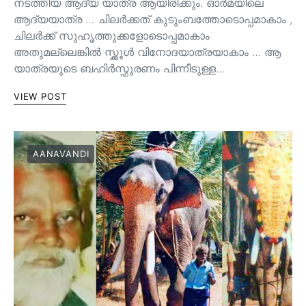
നടത്തിയ ആദ്യ യാത്ര ആയിരിക്കും. ഓർമയിലെ
ആദ്യയാത്ര … ചിലർക്കത് കുടുംബത്തോടൊപ്പമാകാം ,
ചിലർക്ക് സുഹൃത്തുക്കളോടൊപ്പമാകാം
അതുമല്ലെങ്കിൽ സ്ക്കൂൾ വിനോദയാത്രയാകാം … ആ
യാത്രയുടെ ബഹിർസ്ഫുരണം പിന്നീടുള്ള…
VIEW POST
AANAVANDI