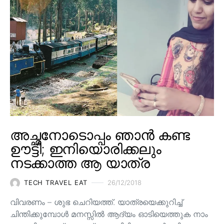
അച്ഛനോടൊപ്പം ഞാൻ കണ്ട
ഊട്ടി; ഇനിയൊരിക്കലും
നടക്കാത്ത ആ യാത്ര
TECH TRAVEL EAT
26/12/2018
വിവരണം – ശുഭ ചെറിയത്ത്. യാത്രയെക്കുറിച്ച്
ചിന്തിക്കുമ്പോൾ മനസ്സിൽ ആദ്യം ഓടിയെത്തുക നാം