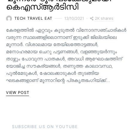
കെഎസ്ആർടിസി
2K shares
TECH TRAVEL EAT
13/10/2021
കേരളത്തിൽ ഏറ്റവും കൂടുതൽ വിനോദസഞ്ചാരികൾ
വരുന്ന സ്ഥലങ്ങളിലൊന്നാണ് ഇടുക്കി ജില്ലയിലെ
മൂന്നാർ. വിശാലമായ തേയിലത്തോട്ടങ്ങള്‍,
മനോഹരമായ ചെറു പട്ടണങ്ങള്‍, വളഞ്ഞുയര്‍ന്നും
താഴ്ന്നും പോവുന്ന പാതകള്‍, അവധി ആഘോഷത്തിന്
യോജിച്ച സൗകര്യങ്ങള്‍, തണുത്ത കാലാവസ്ഥ,
പുൽമേടുകൾ, ഷോലക്കാടുകൾ തുടങ്ങിയ
ഘടകങ്ങളാണ് മൂന്നാറിന്റെ പ്രകൃതഭംഗിയ്ക്ക്…
VIEW POST
SUBSCRIBE US ON YOUTUBE