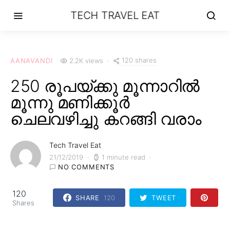
TECH TRAVEL EAT
120 shares
AANAVANDI
2.2K views
250 രൂപയ്ക്കു മൂന്നാറിൽ
മൂന്നു മണിക്കൂർ
ചെലവഴിച്ചു കറങ്ങി വരാം
Tech Travel Eat
21/12/2019
1 minute read
NO COMMENTS
120
SHARE
120
TWEET
Shares