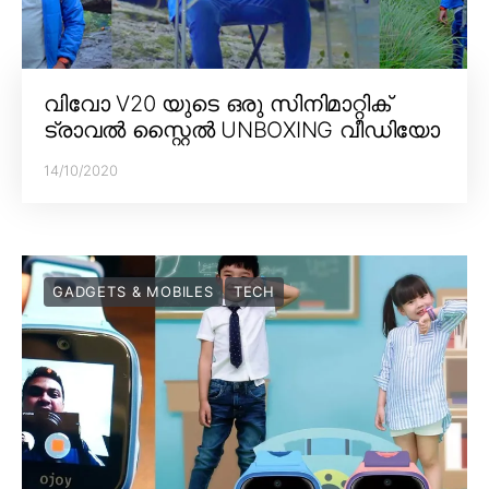
വിവോ V20 യുടെ ഒരു സിനിമാറ്റിക്
ട്രാവൽ സ്റ്റൈൽ UNBOXING വീഡിയോ
14/10/2020
GADGETS & MOBILES
TECH