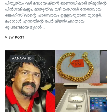
പിതൃത്വം വഴി മദ്ധ്യേഷ്യൻ ഭരണാധികാരി തിമൂറിന്റെ
പിൻ‌ഗാമികളും, മാതൃത്വം വഴി മംഗോൾ നേതാവായ
ജെംഗിസ് ഖാന്റെ പാരമ്പര്യം ഉള്ളവരുമാണ്‌ മുഗളർ.
മംഗോൾ എന്നതിന്റെ പേർഷ്യൻ/ചഗതായ്
രൂപഭേദമായ മുഗൾ…
VIEW POST
AANAVANDI