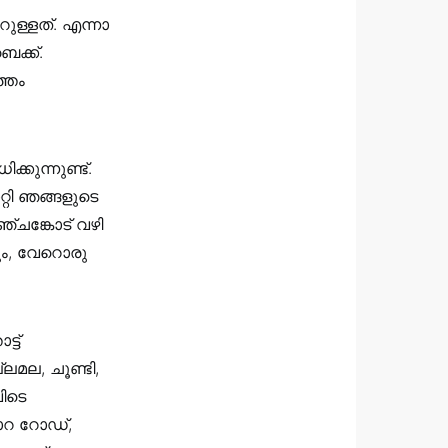
ള്ളത്. എന്നാ
ക്ക്.
്തം
കുന്നുണ്ട്.
റി ഞങ്ങളുടെ
്ചങ്കോട് വഴി
ും, വേറൊരു
്ട്
മല, ചൂണ്ടി,
വിടെ
ാറ റോഡ്‌,