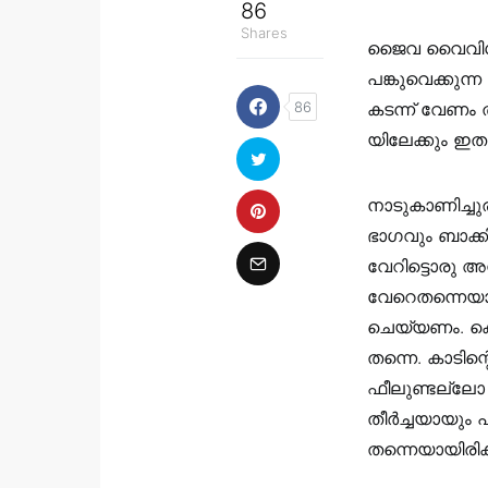
86
Shares
ജൈവ വൈവിധ്യ
പങ്കുവെക്കുന
86
കടന്ന് വേണം ത
യിലേക്കും ഇ
നാടുകാണിച്ച
ഭാഗവും ബാക്ക
വേറിട്ടൊരു അ
വേറെതന്നെയാണ
ചെയ്യണം. കൊ
തന്നെ. കാടിന
ഫീലുണ്ടല്ലോ 
തീർച്ചയായും 
തന്നെയായിരിക്