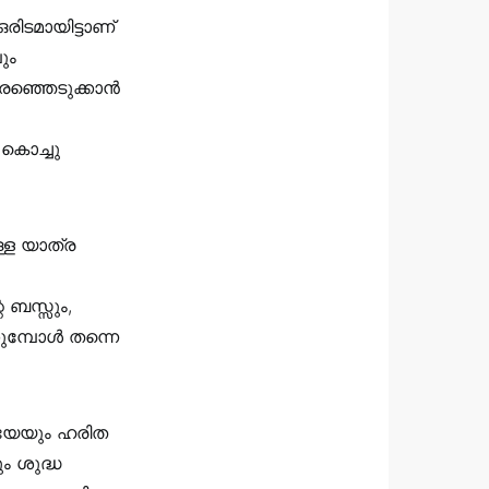
ിടമായിട്ടാണ്
ും
രഞ്ഞെടുക്കാൻ
 കൊച്ചു
്ള യാത്ര
 ബസ്സും,
കുമ്പോൾ തന്നെ
ാതയേയും ഹരിത
ം ശുദ്ധ