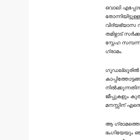
ഒവാലി എപ്പോ
തോന്നിയിട്ടു
വിദ്യഭ്യാസ 
തമിഴ്നാട് സർക്
സ്നേഹ സമ്പന്ന
ഗ്രാമം.
ഗൂഡല്ലൂരിൽ ന
കാപ്പിത്തോട്ട
നിൽക്കുന്നതിന
ജീപ്പുകളും ക
മനസ്സിന് എന്ത
ആ ഗ്രാമത്തെക
ഭംഗിയേയും ഞാ