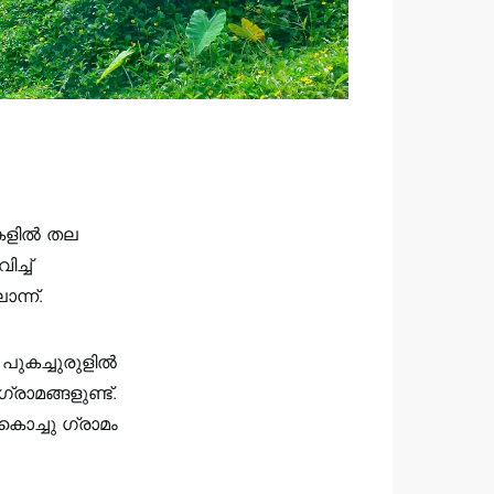
വുകളിൽ തല
ച്ച്
ന്ന്.
ുകച്ചുരുളിൽ
രാമങ്ങളുണ്ട്.
കൊച്ചു ഗ്രാമം