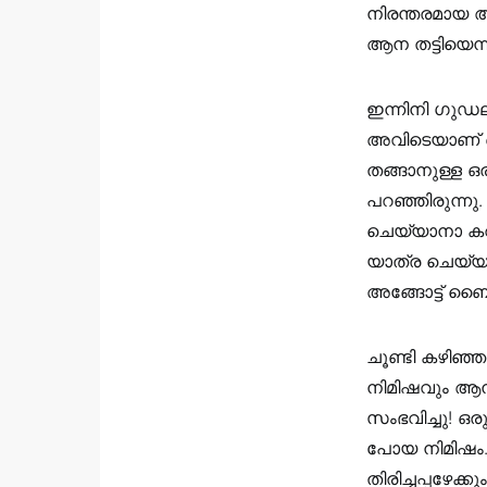
നിരന്തരമായ
ആന തട്ടിയെന്
ഇന്നിനി ഗുഡ
അവിടെയാണ് ഞ
തങ്ങാനുള്ള ഒര
പറഞ്ഞിരുന്നു.
ചെയ്യാനാ കറങ്
യാത്ര ചെയ്യണ
അങ്ങോട്ട്‌ ബൈ
ചൂണ്ടി കഴിഞ്ഞ
നിമിഷവും ആന 
സംഭവിച്ചു! ഒര
പോയ നിമിഷം… 
തിരിച്ചപ്പഴേക