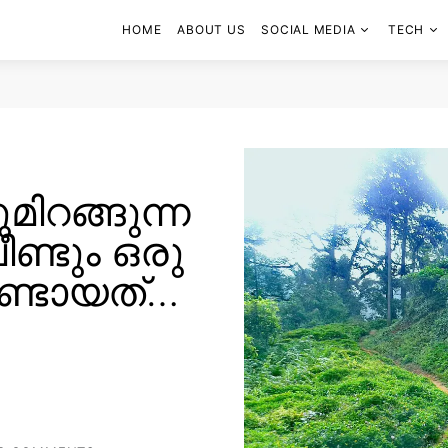
HOME
ABOUT US
SOCIAL MEDIA
TECH
ിറങ്ങുന്ന
ീണ്ടും ഒരു
ുണ്ടായത്…