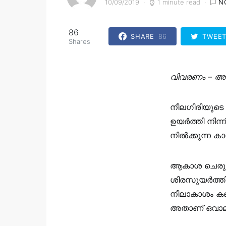
10/09/2019
1 minute read
N
86
SHARE
86
TWEE
Shares
വിവരണം – അബ
നീലഗിരിയുടെ 
ഉയർത്തി നിന്
നിൽക്കുന്ന ക
ആകാശ ചെരുവു
ശിരസുയർത്തി ന
നീലാകാശം കണക്
അതാണ്‌ ഒവാല