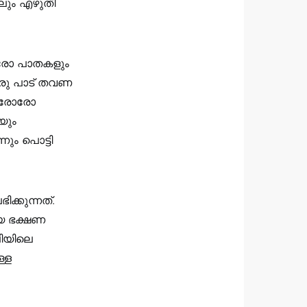
ലും എഴുതി
 ഒരോ പാതകളും
രു പാട് തവണ
ം ഒരോരോ
യും
ും പൊട്ടി
്കുന്നത്.
ായ ഭക്ഷണ
ിയിലെ
ള്ള