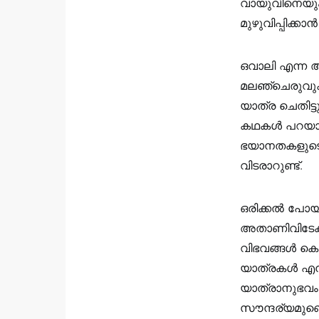
വായുവിനെയും 
മുഴുവിപ്പിക്
ഒവാലി എന്ന ആ 
മലഞ്ചെരുവുക
യാത്ര ചെതിട്
കഥകൾ പറയാനുണ
ഭയാനതകളുടെയു
വിടരാറുണ്ട്.
ഒരിക്കൽ പോയ 
അതാണിവിടേക്ക
വിഭവങ്ങൾ കൊ
യാത്രകൾ എനിക്
യാത്രാനുഭവം 
സൗന്ദര്യമുണ്ടെ