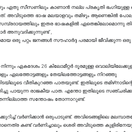
ഴും ഏതു സീസണിലും കാണാൻ നല്ല പ്രകൃതി ഭംഗിയുള്ള ഒര
ള്ളത്. അവിടുത്തെ ഭാഷ മലയാളവും തമിഴും ആണെങ്കിൽ പോല
സമ്പ്രദായത്തിലും ഇതര ഭാഷകളിൽ ഏതെങ്കിലോമൊന്നു തി
കാർ അനുവദിക്കുന്നുണ്ട് ,
മായ ഒരു പറ്റം ജനങ്ങൾ സൗഹാർദ്ദ പരമായി ജീവിക്കുന്ന ഒരു
ിന്നും ഏകദേശം 26 കിലോമീറ്റർ ദൂരമുള്ള ഒവാലിയിലേക്കുള
ങ്ങളും ഏലത്തോട്ടങ്ങളും തേയിലത്തോട്ടങ്ങളും നിറഞ്ഞു
ിടയിലൂടെ വീതികുറഞ്ഞ പാതയുണ്ട്. ഇതിലൂടെ തമിഴ്‌നാടിന്റെ
ുതിച്ചു പായുന്ന രാജകീയ പാത. എന്തോ ഇതിലൂടെ സഞ്ചരിക്
െന്നില്ലാത്ത സന്തോഷം തോന്നാറുണ്ട്.
്കുറിച്ച് വർണിക്കാൻ ഒരുപാടുണ്ട്. അവിടെങ്ങളിലെ മലമ്പ
നെത്ര കണ്ട് വർണിച്ചാലും ശെരി അവിടുത്തെ കുളിരിനേയു