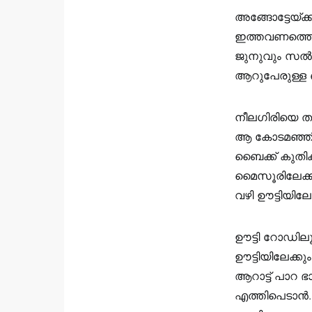
അങ്ങോട്ടേയ്
ഇത്തവണത്തെ യ
ജുനുവും സൽമ
ആറുപേരുള്ള 
നീലഗിരിയെ തഴ
ആ കോടമഞ്ഞില
ബൈക്ക് കുതിക
മൈസൂരിലേക്കു
വഴി ഊട്ടിയിലേക
ഊട്ടി റോഡിലൂട
ഊട്ടിയിലേക്
ആറാട്ട് പാറ 
എത്തിപെടാൻ. 