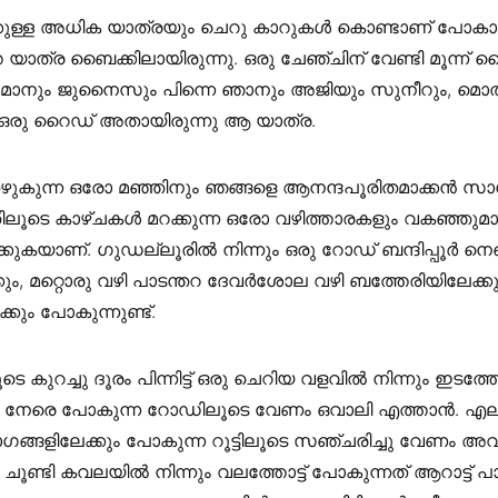
ക്കുള്ള അധിക യാത്രയും ചെറു കാറുകൾ കൊണ്ടാണ് പോകാറു
ാത്ര ബൈക്കിലായിരുന്നു. ഒരു ചേഞ്ചിന് വേണ്ടി മൂന്ന് ബൈ
ാനും ജുനൈസും പിന്നെ ഞാനും അജിയും സുനീറും, മൊത
ഒരു റൈഡ് അതായിരുന്നു ആ യാത്ര.
ുകുന്ന ഒരോ മഞ്ഞിനും ഞങ്ങളെ ആനന്ദപൂരിതമാക്കൻ സാധിക്
ൂടെ കാഴ്ചകൾ മറക്കുന്ന ഒരോ വഴിത്താരകളും വകഞ്ഞുമാറ്
്കുകയാണ്. ഗുഡല്ലൂരിൽ നിന്നും ഒരു റോഡ്‌ ബന്ദിപ്പൂർ നെഞ
ം, മറ്റൊരു വഴി പാടന്തറ ദേവർശോല വഴി ബത്തേരിയിലേക്ക
്കും പോകുന്നുണ്ട്.
െ കുറച്ചു ദൂരം പിന്നിട്ട് ഒരു ചെറിയ വളവിൽ നിന്നും ഇടത്തോട
കും നേരെ പോകുന്ന റോഡിലൂടെ വേണം ഒവാലി എത്താൻ. എല്ല
ഭാഗങ്ങളിലേക്കും പോകുന്ന റൂട്ടിലൂടെ സഞ്ചരിച്ചു വേണം അ
ചൂണ്ടി കവലയിൽ നിന്നും വലത്തോട്ട് പോകുന്നത് ആറാട്ട് പ