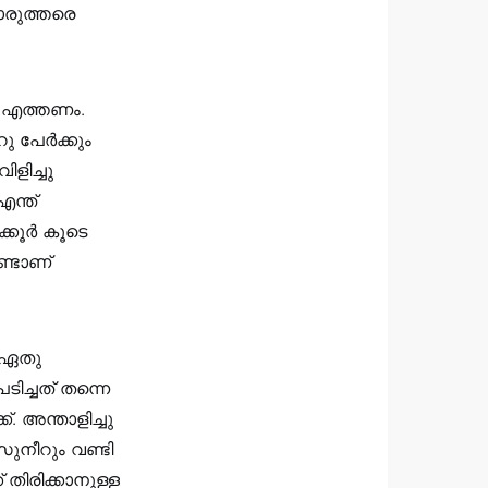
രുത്തരെ
ൈ എത്തണം.
ു പേർക്കും
ളിച്ചു
എന്ത്
ക്കൂർ കൂടെ
ണ്ടാണ്
് ഏതു
ിച്ചത് തന്നെ
. അന്താളിച്ചു
സുനീറും വണ്ടി
 തിരിക്കാനുള്ള