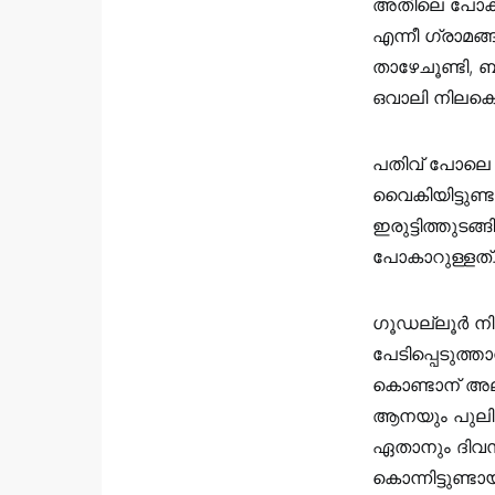
അതിലെ പോകാത
എന്നീ ഗ്രാമങ്
താഴേചൂണ്ടി, 
ഒവാലി നിലകൊ
പതിവ് പോലെ ന
വൈകിയിട്ടുണ്ട
ഇരുട്ടിത്തുട
പോകാറുള്ളത്
ഗൂഡല്ലൂർ നി
പേടിപ്പെടുത്
കൊണ്ടാന് അല്
ആനയും പുലിയ
ഏതാനും ദിവസങ
കൊന്നിട്ടുണ്