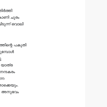
ിർത്തി
ുകാണി ചുരം
ടുന്ന് ഒവാലി
തിന്റെ പകുതി
കുമ്പോൾ
ു
 യാത്ര
നന്ദകരം
ന്ന
ൊക്കെയും.
രു അനുഭവം