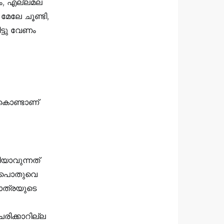
ം, എല്ലമല
മേലേ ചൂണ്ടി,
ട്ടു വേണം
 കൊണ്ടാണ്
ിയാവുന്നത്
ി. പൊതുവെ
ാത്രയുടെ
രിക്കാറില്ല