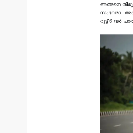
അങ്ങനെ തീരുമാ
സംഭവമാ.. അങ്ങ
റൂട്ട്‌ 6 വരി 