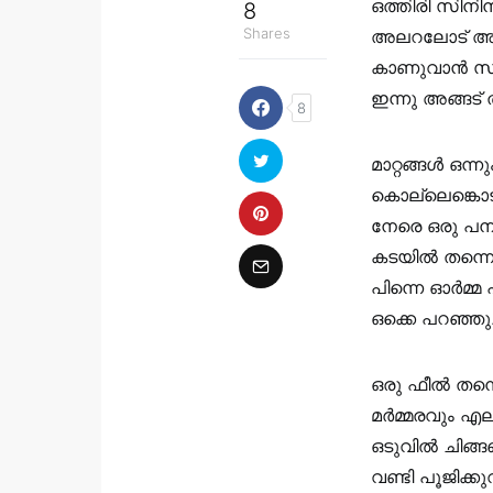
ഒത്തിരി സിന
8
Shares
അലറലോട്‌ അല
കാണുവാൻ സാധി
ഇന്നു അങ്ങട്‌
8
മാറ്റങ്ങൾ ഒന്
കൊല്ലെങ്കൊട്‌
നേരെ ഒരു പനയ
കടയിൽ തന്നെ 
പിന്നെ ഓർമ്മ 
ഒക്കെ പറഞ്ഞു.
ഒരു ഫീൽ തന്
മർമ്മരവും എല്
ഒടുവിൽ ചിങ്ങ
വണ്ടി പൂജിക