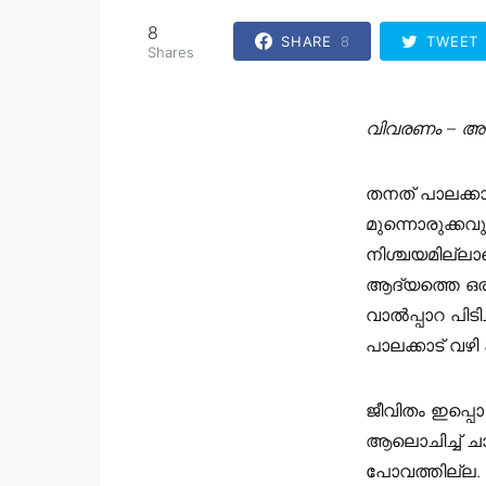
8
SHARE
8
TWEET
Shares
വിവരണം – അരു
തനത്‌ പാലക്ക
മുന്നൊരുക്കവു
നിശ്ചയമില്ലാതെ
ആദ്യത്തെ ഒര
വാൽപ്പാറ പിടി
പാലക്കാട്‌ വഴ
ജീവിതം ഇപ്പൊ
ആലൊചിച്ച് ചാല
പോവത്തില്ല.