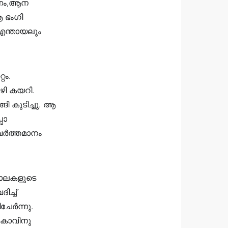
യണം,ആന
 ഭംഗി
 എന്തായലും
റം.
വഴി കയറി.
ി കുടിച്ചു. ആ
പൊ
ു വർത്തമാനം
യോലകളുടെ
ച്ച്‌
ചേർന്നു.
 കാവിനു