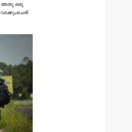
ണത അതു ഒരു
-വടക്കുംചെരി