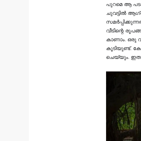
പുറമെ ആ പടർന
ചുവട്ടിൽ ആഗ
സമർപ്പിക്കുന
വീടിന്റെ രൂപങ
കാണാം. ഒരു 
കൂടിയുണ്ട്. 
ചെയ്യും. ഇത