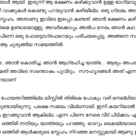
ഒരാൾ ആയി ഇരുന്ന് ആ ഭക്ഷണം കഴിക്കുവാൻ ഉള്ള ഭാഗ്യവും
ി വാക്കുകൾ കൊണ്ടു പറയുവാൻ കഴിയില്ല. ഒരു ഗ്രാമം അവ
 സ്നേഹം. അതാണു ഇവിടെ ഇപ്പൊ കണ്ടത്‌. ഞാൻ ഭക്ഷണം കഴിക
ാത്രമെ ഉണ്ടായൊള്ളു. അവർക്കൊപ്പം അൽപ നേരം ഞാൻ കഥ 
 പിന്നെ ഒരു ഫോട്ടൊഗ്രഫറെയും പരിചയപ്പെട്ടു. അങ്ങനെ
്ചു ആ ചുരുങ്ങിയ സമയത്തിൽ.
.. ഞാൻ കൊതിച്ച, ഞാൻ ആഗ്രഹിച്ച യാത്ര… ആരും അപര
ി മതി അവിടെ സന്തൊഷം പൂവിടും. സൗഹൃദങ്ങൾ അത്‌ എന്ന
നെയാണ്.
പോയതറിഞ്ഞില്ല ലിസ്റ്റിൽ തിരികെ പോകും വഴി നെല്ലിയാമ
ണ്ടായിരുന്നു. പക്ഷെ സമയം വില്ലനായി. ഇനി കയറിയാ
െ ഇറങ്ങുവാൻ ആകില്ല. എന്ന പിന്നെ നേരെ വീട്‌ പിടിക്കാം എ
ഒത്തിരി നന്ദിയും യാത്രയും പറഞ്ഞു. വെറും കൈയ്യോട
 ഒത്തിരി ആൾക്കരുടെ സ്നേഹം നിറഞ്ഞ മനസ്സുമായി ആണു ഇ