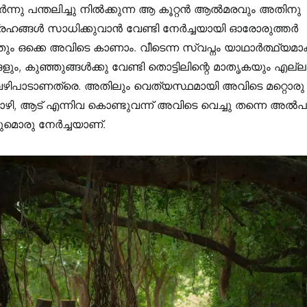
്നു പന്തലിച്ചു നിൽക്കുന്ന ആ കൂറ്റൻ ആൽമരവും അതിനു
്രഹങ്ങൾ സാധിക്കുവാൻ വേണ്ടി നേർച്ചയായി ഓരോരുത്തർ
്നതും ഒക്കെ അവിടെ കാണാം. വീടെന്ന സ്വപ്നം യാഥാർത്ഥ്യമാ
്ങളും, കുഞ്ഞുങ്ങൾക്കു വേണ്ടി തൊട്ടിലിന്റെ മാതൃകയും എല
വഴിപാടാണത്രെ. അതിലും വെത്യസ്ഥമായി അവിടെ മറ്റൊരു 
കോഴി, ആട്‌ എന്നിവ കൊണ്ടുവന്ന് അവിടെ വെച്ചു തന്നെ അൽപം
ുമൊരു നേർച്ചയാണ്.