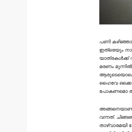
പണി കഴിഞ്ഞാൽ
ഇത്രെയും നാൾ
യാത്രകൾക്ക്‌ 
മരണം മുന്നിൽ 
ആരുടെയൊക്കെയ
ഹൈവേ ഒക്കെ കഴ
പോകണമൊ അതൊ
അങ്ങനെയാണു 
വന്നത്. ചിങ്
താഴ്‌വാരമയി 