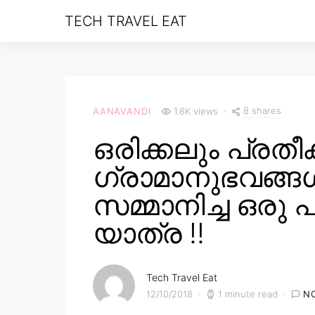
TECH TRAVEL EAT
8 shares
AANAVANDI
1.6K views
ഒരിക്കലും പ്രതീക
ഗ്രാമാനുഭവങ്ങ
സമ്മാനിച്ച ഒരു 
യാത്ര !!
Tech Travel Eat
12/10/2018
1 minute read
N