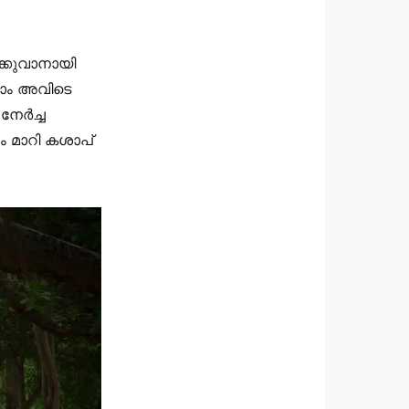
ക്കുവാനായി
്ലാം അവിടെ
നേർച്ച
 മാറി കശാപ്‌