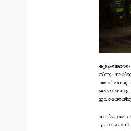
കുടുംബമായും
നിന്നും അവിട
അവർ പറയുന്ന
റൈഡറെയും പരിച
ഇവിടെയായിരുന
കാവിലെ ഫോട്ട
എന്നെ ക്ഷണിച