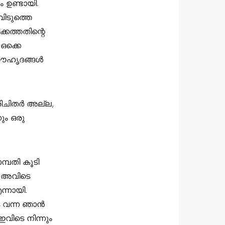
 ഉണ്ടായി.
ിടുത്തെ
്കത്തതിന്റെ
ഒക്കെ
 സൗഹൃദങ്ങൾ
ിചിതർ അല്ല,
ും ഒരു
്പതി കൂടി
ൽ അവിടെ
ന്നായി.
െ വന്ന ഞാൻ
വിടെ നിന്നും