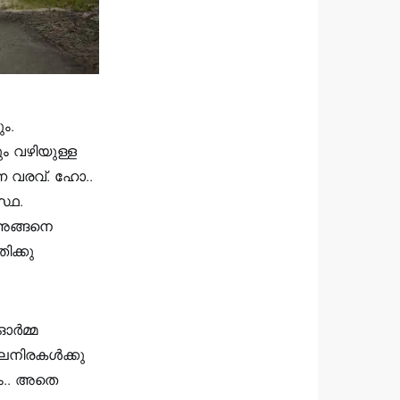
ം.
ം വഴിയുള്ള
ന വരവ്‌. ഹോ..
സ്ഥ.
 അങ്ങനെ
ിക്കു
ഓർമ്മ
 മലനിരകൾക്കു
ും.. അതെ