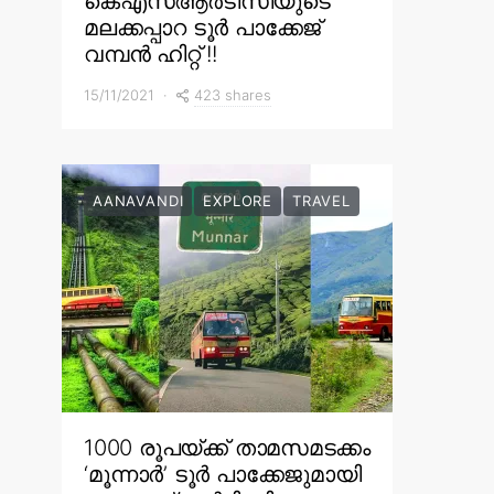
കെഎസ്ആർടിസിയുടെ
മലക്കപ്പാറ ടൂർ പാക്കേജ്
വമ്പൻ ഹിറ്റ് !!
423 shares
15/11/2021
AANAVANDI
EXPLORE
TRAVEL
1000 രൂപയ്ക്ക് താമസമടക്കം
‘മൂന്നാർ’ ടൂർ പാക്കേജുമായി