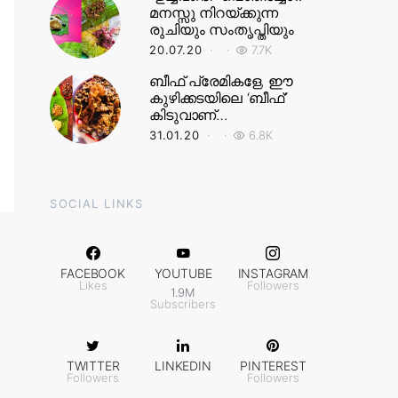
മനസ്സു നിറയ്ക്കുന്ന
രുചിയും സംതൃപ്തിയും
20.07.20
7.7K
ബീഫ് പ്രേമികളേ, ഈ
കുഴിക്കടയിലെ ‘ബീഫ്’
കിടുവാണ്…
31.01.20
6.8K
SOCIAL LINKS
FACEBOOK
YOUTUBE
INSTAGRAM
Likes
Followers
1.9M
Subscribers
TWITTER
LINKEDIN
PINTEREST
Followers
Followers