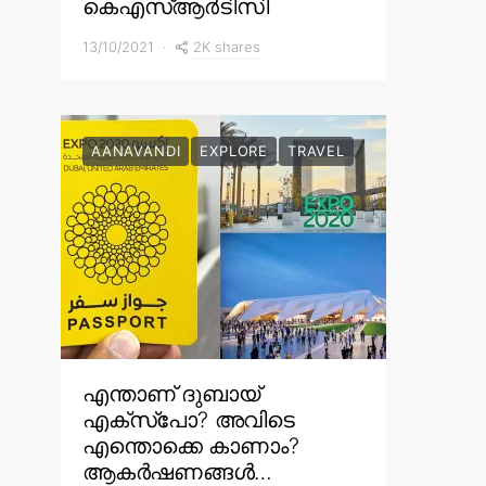
കെഎസ്ആർടിസി
2K shares
13/10/2021
AANAVANDI
EXPLORE
TRAVEL
എന്താണ് ദുബായ്
എക്സ്പോ? അവിടെ
എന്തൊക്കെ കാണാം?
ആകർഷണങ്ങൾ…