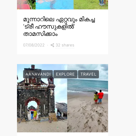
മൂന്നാറിലെ ഏറ്റവും മികച്ച
‘ട്രീ ഹൗസുകളിൽ’
താമസിക്കാം
32 shares
07/08/2022
AANAVANDI
EXPLORE
TRAVEL