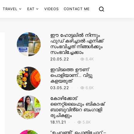
TRAVEL
EAT
VIDEOS
CONTACT ME
ഈ ഹോട്ടലിൽ നിന്നും
ഫുഡ് കഴിച്ചാൽ എനിക്ക്
സംഭവിച്ചത് നിങ്ങൾക്കും
സംഭവിച്ചേക്കാം
20.05.22
8.4K
ഇവിടത്തെ ഊണ്
പൊളിയാണ്… വിട്ടു
കളയരുത്
03.05.22
6.6K
കോഴിക്കോട്
നൈറ്റ്‌ലൈഫും ബികാഷ്
ബാബുവിൻ്റെ ബംഗാളി
രുചികളും
18.11.21
5.8K
“ഉച്ചവണ്ടി” പൊതിച്ചോറ് –