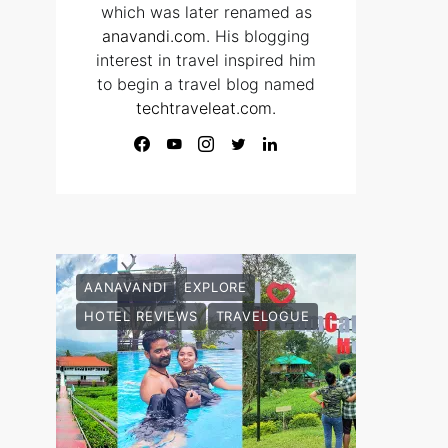
which was later renamed as
anavandi.com
. His blogging
interest in travel inspired him
to begin a travel blog named
techtraveleat.com.
AANAVANDI
EXPLORE
HOTEL REVIEWS
TRAVELOGUE