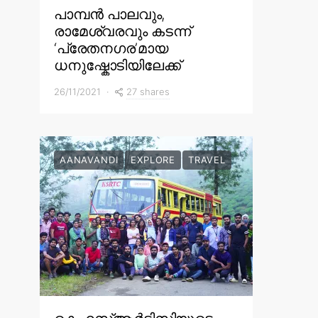
പാമ്പൻ പാലവും,
രാമേശ്വരവും കടന്ന്
‘പ്രേതനഗര’മായ
ധനുഷ്കോടിയിലേക്ക്
27 shares
26/11/2021
AANAVANDI
EXPLORE
TRAVEL