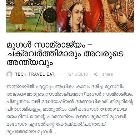
മുഗൾ സാമ്രാജ്യം –
ചക്രവർത്തിമാരും അവരുടെ
അന്ത്യവും
1 share
TECH TRAVEL EAT
12/10/2018
ഇന്ത്യയിൽ ഏറ്റവും അധികം കാലം ഭരിച്ച മുസ്ലീം
രാജാക്കന്മാരുടെ സാമ്രാജ്യമാണ് മുഗൾ സാമ്രാജ്യം.
പിതൃത്വം വഴി മദ്ധ്യേഷ്യൻ ഭരണാധികാരി തിമൂറിന്റെ
പിൻ‌ഗാമികളും, മാതൃത്വം വഴി മംഗോൾ നേതാവായ
ജെംഗിസ് ഖാന്റെ പാരമ്പര്യം ഉള്ളവരുമാണ്‌ മുഗളർ.
മംഗോൾ എന്നതിന്റെ പേർഷ്യൻ/ചഗതായ്
രൂപഭേദമായ മുഗൾ…