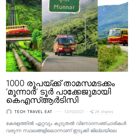
1000 രൂപയ്ക്ക് താമസമടക്കം
‘മൂന്നാർ’ ടൂർ പാക്കേജുമായി
കെഎസ്ആർടിസി
2K shares
TECH TRAVEL EAT
13/10/2021
കേരളത്തിൽ ഏറ്റവും കൂടുതൽ വിനോദസഞ്ചാരികൾ
വരുന്ന സ്ഥലങ്ങളിലൊന്നാണ് ഇടുക്കി ജില്ലയിലെ