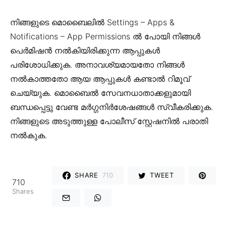
നിങ്ങളുടെ മൊബൈലിൽ Settings – Apps &
Notifications – App Permissions ൽ പോയി നിങ്ങൾ
പെർമിഷൻ നൽകിയിരിക്കുന്ന ആപ്പുകൾ
പരിശോധിക്കുക. അനാവശ്യമായതോ നിങ്ങൾ
നൽകാത്തതോ ആയ ആപ്പുകൾ കണ്ടാൽ റിമൂവ്
ചെയ്യുക. മൊബൈൽ സേവനധാതാക്കളുമായി
ബന്ധപ്പെട്ടു വേണ്ട മർഗ്ഗനിർശേഷങ്ങൾ സ്വീകരിക്കുക.
നിങ്ങളുടെ അടുത്തുള്ള പോലീസ് സ്റ്റേഷനിൽ പരാതി
നൽകുക.
SHARE
710
TWEET
710
Shares