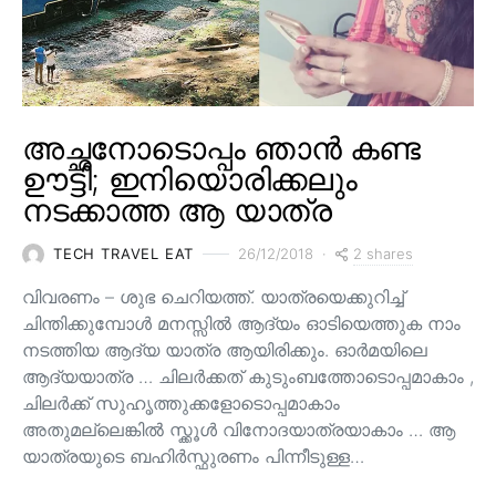
അച്ഛനോടൊപ്പം ഞാൻ കണ്ട
ഊട്ടി; ഇനിയൊരിക്കലും
നടക്കാത്ത ആ യാത്ര
2 shares
TECH TRAVEL EAT
26/12/2018
വിവരണം – ശുഭ ചെറിയത്ത്. യാത്രയെക്കുറിച്ച്
ചിന്തിക്കുമ്പോൾ മനസ്സിൽ ആദ്യം ഓടിയെത്തുക നാം
നടത്തിയ ആദ്യ യാത്ര ആയിരിക്കും. ഓർമയിലെ
ആദ്യയാത്ര … ചിലർക്കത് കുടുംബത്തോടൊപ്പമാകാം ,
ചിലർക്ക് സുഹൃത്തുക്കളോടൊപ്പമാകാം
അതുമല്ലെങ്കിൽ സ്ക്കൂൾ വിനോദയാത്രയാകാം … ആ
യാത്രയുടെ ബഹിർസ്ഫുരണം പിന്നീടുള്ള…