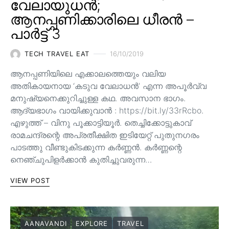
വേലായുധൻ;
ആനപ്പണിക്കാരിലെ ധീരൻ –
പാർട്ട് 3
TECH TRAVEL EAT
16/10/2019
ആനപ്പണിയിലെ എക്കാലത്തെയും വലിയ
അതികായനായ ‘കടുവ വേലാധൻ’ എന്ന അപൂർവ്വ
മനുഷ്യനെക്കുറിച്ചുള്ള കഥ. അവസാന ഭാഗം.
ആദ്യഭാഗം വായിക്കുവാൻ : https://bit.ly/33rRcbo.
എഴുത്ത് – വിനു പൂക്കാട്ടിയൂർ. തെച്ചിക്കോട്ടുകാവ്
രാമചന്ദ്രന്റെ അപ്രതീക്ഷിത ഇടിയേറ്റ് പുതുനഗരം
പാടത്തു വീണ്ടുകിടക്കുന്ന കർണ്ണൻ. കർണ്ണന്റെ
നെഞ്ചുപിളർക്കാൻ കുതിച്ചുവരുന്ന…
VIEW POST
AANAVANDI
EXPLORE
TRAVEL