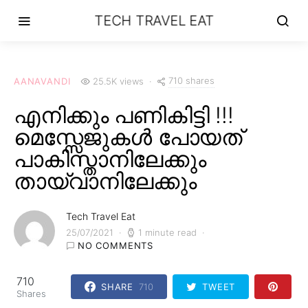
TECH TRAVEL EAT
710 shares
AANAVANDI
25.5K views
എനിക്കും പണികിട്ടി !!!
മെസ്സേജുകൾ പോയത്
പാകിസ്താനിലേക്കും
തായ്‌വാനിലേക്കും
Tech Travel Eat
25/07/2021
1 minute read
NO COMMENTS
710
SHARE
710
TWEET
Shares