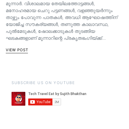
മൂന്നാർ. വിശാലമായ തേയിലത്തോട്ടങ്ങള്‍,
മനോഹരമായ ചെറു പട്ടണങ്ങള്‍, വളഞ്ഞുയര്‍ന്നും
താഴ്ന്നും പോവുന്ന പാതകള്‍, അവധി ആഘോഷത്തിന്
യോജിച്ച സൗകര്യങ്ങള്‍, തണുത്ത കാലാവസ്ഥ,
പുൽമേടുകൾ, ഷോലക്കാടുകൾ തുടങ്ങിയ
ഘടകങ്ങളാണ് മൂന്നാറിന്റെ പ്രകൃതഭംഗിയ്ക്ക്…
VIEW POST
SUBSCRIBE US ON YOUTUBE