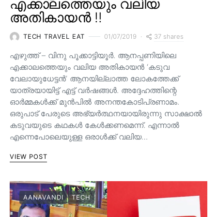
എക്കാലത്തെയും വലിയ
അതികായൻ !!
37 shares
TECH TRAVEL EAT
01/07/2019
എഴുത്ത് – വിനു പൂക്കാട്ടിയൂർ. ആനപ്പണിയിലെ
എക്കാലത്തെയും വലിയ അതികായൻ ‘കടുവ
വേലായുധേട്ടൻ’ ആനയില്ലാത്ത ലോകത്തേക്ക്
യാത്രയായിട്ട് എട്ട് വർഷങ്ങൾ. അദ്ദേഹത്തിന്റെ
ഓർമ്മകൾക്ക് മുൻപിൽ അനന്തകോടിപ്രണാമം.
ഒരുപാട് പേരുടെ അഭ്യർത്ഥനയായിരുന്നു സാക്ഷാൽ
കടുവയുടെ കഥകൾ കേൾക്കണമെന്ന്. എന്നാൽ
എന്നെപോലെയുള്ള ഒരാൾക്ക് വലിയ…
VIEW POST
AANAVANDI
TECH