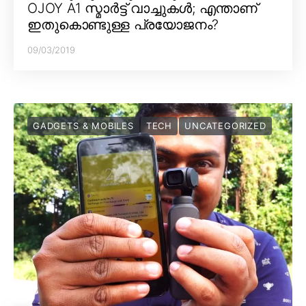
OJOY A1 സ്മാർട്ട് വാച്ചുകൾ; എന്താണ്
ഇതുകൊണ്ടുള്ള പ്രയോജനം?
09/03/2019
GADGETS & MOBILES
TECH
UNCATEGORIZED