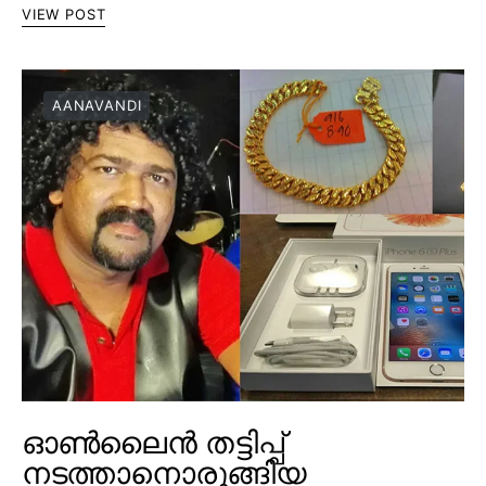
VIEW POST
AANAVANDI
ഓൺലൈൻ തട്ടിപ്പ്
നടത്താനൊരുങ്ങിയ