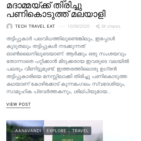
മദാമ്മയ്ക്ക് തിരിച്ചു
പണികൊടുത്ത് മലയാളി
3K shares
TECH TRAVEL EAT
12/09/2020
തട്ടിപ്പുകാർ പലവിധത്തിലുണ്ടെങ്കിലും, ഇപ്പോൾ
കൂടുതലും തട്ടിപ്പുകൾ നടക്കുന്നത്
ഓൺലൈനിലൂടെയാണ്. ആർക്കും ഒരു സംശയവും
തോന്നാതെ പറ്റിക്കാൻ മിടുക്കരായ ഇവരുടെ വലയിൽ
പലരും വീണിട്ടുമുണ്ട്. ഇത്തരത്തിലൊരു ഉഗ്രൻ
തട്ടിപ്പുകാരിയെ മനസ്സിലാക്കി തിരിച്ചു പണികൊടുത്ത
കഥയാണ് കോഴിക്കോട് കുന്നമംഗലം സ്വദേശിയും,
സാമൂഹിക പ്രവർത്തകനും, ശില്പിയുമായ…
VIEW POST
AANAVANDI
EXPLORE
TRAVEL