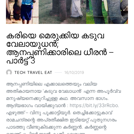
കരിയെ മെരുക്കിയ കടുവ
വേലായുധൻ;
ആനപ്പണിക്കാരിലെ ധീരൻ –
പാർട്ട് 3
TECH TRAVEL EAT
16/10/2019
ആനപ്പണിയിലെ എക്കാലത്തെയും വലിയ
അതികായനായ ‘കടുവ വേലാധൻ’ എന്ന അപൂർവ്വ
മനുഷ്യനെക്കുറിച്ചുള്ള കഥ. അവസാന ഭാഗം.
ആദ്യഭാഗം വായിക്കുവാൻ : https://bit.ly/33rRcbo.
എഴുത്ത് – വിനു പൂക്കാട്ടിയൂർ. തെച്ചിക്കോട്ടുകാവ്
രാമചന്ദ്രന്റെ അപ്രതീക്ഷിത ഇടിയേറ്റ് പുതുനഗരം
പാടത്തു വീണ്ടുകിടക്കുന്ന കർണ്ണൻ. കർണ്ണന്റെ