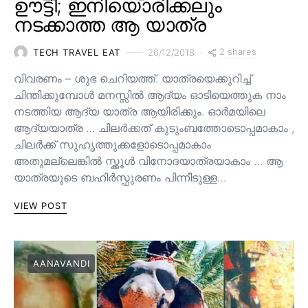
ഊട്ടി; ഇനിയൊരിക്കലും
നടക്കാത്ത ആ യാത്ര
2 shares
TECH TRAVEL EAT
26/12/2018
വിവരണം – ശുഭ ചെറിയത്ത്. യാത്രയെക്കുറിച്ച്
ചിന്തിക്കുമ്പോൾ മനസ്സിൽ ആദ്യം ഓടിയെത്തുക നാം
നടത്തിയ ആദ്യ യാത്ര ആയിരിക്കും. ഓർമയിലെ
ആദ്യയാത്ര … ചിലർക്കത് കുടുംബത്തോടൊപ്പമാകാം ,
ചിലർക്ക് സുഹൃത്തുക്കളോടൊപ്പമാകാം
അതുമല്ലെങ്കിൽ സ്ക്കൂൾ വിനോദയാത്രയാകാം … ആ
യാത്രയുടെ ബഹിർസ്ഫുരണം പിന്നീടുള്ള…
VIEW POST
AANAVANDI