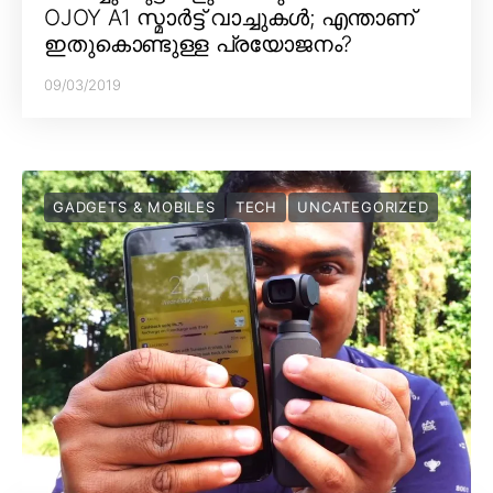
OJOY A1 സ്മാർട്ട് വാച്ചുകൾ; എന്താണ്
ഇതുകൊണ്ടുള്ള പ്രയോജനം?
09/03/2019
GADGETS & MOBILES
TECH
UNCATEGORIZED