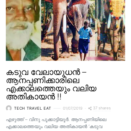
കടുവ വേലായുധൻ –
ആനപ്പണിക്കാരിലെ
എക്കാലത്തെയും വലിയ
അതികായൻ !!
37 shares
TECH TRAVEL EAT
01/07/2019
എഴുത്ത് – വിനു പൂക്കാട്ടിയൂർ. ആനപ്പണിയിലെ
എക്കാലത്തെയും വലിയ അതികായൻ ‘കടുവ