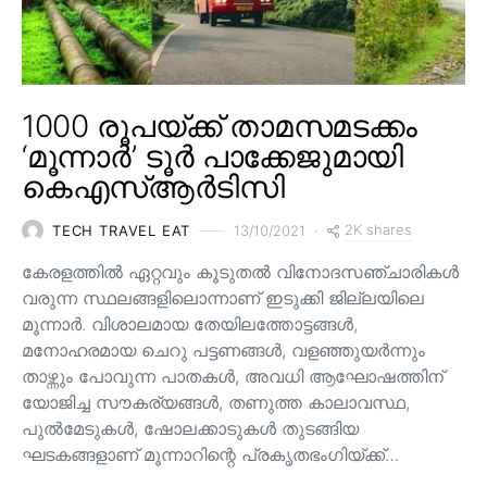
1000 രൂപയ്ക്ക് താമസമടക്കം
‘മൂന്നാർ’ ടൂർ പാക്കേജുമായി
കെഎസ്ആർടിസി
2K shares
TECH TRAVEL EAT
13/10/2021
കേരളത്തിൽ ഏറ്റവും കൂടുതൽ വിനോദസഞ്ചാരികൾ
വരുന്ന സ്ഥലങ്ങളിലൊന്നാണ് ഇടുക്കി ജില്ലയിലെ
മൂന്നാർ. വിശാലമായ തേയിലത്തോട്ടങ്ങള്‍,
മനോഹരമായ ചെറു പട്ടണങ്ങള്‍, വളഞ്ഞുയര്‍ന്നും
താഴ്ന്നും പോവുന്ന പാതകള്‍, അവധി ആഘോഷത്തിന്
യോജിച്ച സൗകര്യങ്ങള്‍, തണുത്ത കാലാവസ്ഥ,
പുൽമേടുകൾ, ഷോലക്കാടുകൾ തുടങ്ങിയ
ഘടകങ്ങളാണ് മൂന്നാറിന്റെ പ്രകൃതഭംഗിയ്ക്ക്…