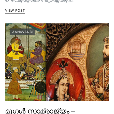
നെഞ്ചുപിളർക്കാൻ കുതിച്ചുവരുന്ന…
VIEW POST
AANAVANDI
മുഗൾ സാമ്രാജ്യം –