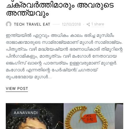
ചക്രവർത്തിമാരും അവരുടെ
അന്ത്യവും
1 share
TECH TRAVEL EAT
12/10/2018
ഇന്ത്യയിൽ ഏറ്റവും അധികം കാലം ഭരിച്ച മുസ്ലീം
രാജാക്കന്മാരുടെ സാമ്രാജ്യമാണ് മുഗൾ സാമ്രാജ്യം.
പിതൃത്വം വഴി മദ്ധ്യേഷ്യൻ ഭരണാധികാരി തിമൂറിന്റെ
പിൻ‌ഗാമികളും, മാതൃത്വം വഴി മംഗോൾ നേതാവായ
ജെംഗിസ് ഖാന്റെ പാരമ്പര്യം ഉള്ളവരുമാണ്‌ മുഗളർ.
മംഗോൾ എന്നതിന്റെ പേർഷ്യൻ/ചഗതായ്
രൂപഭേദമായ മുഗൾ…
VIEW POST
AANAVANDI