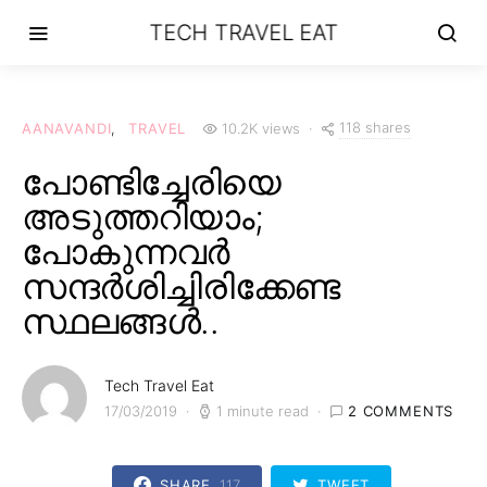
TECH TRAVEL EAT
118 shares
AANAVANDI
TRAVEL
10.2K views
പോണ്ടിച്ചേരിയെ
അടുത്തറിയാം;
പോകുന്നവർ
സന്ദർശിച്ചിരിക്കേണ്ട
സ്ഥലങ്ങൾ..
Tech Travel Eat
17/03/2019
1 minute read
2 COMMENTS
SHARE
117
TWEET