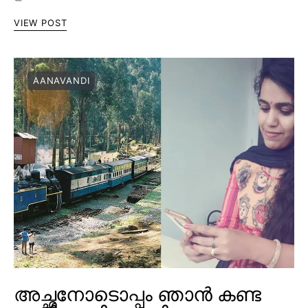
VIEW POST
AANAVANDI
അച്ഛനോടൊപ്പം ഞാൻ കണ്ട