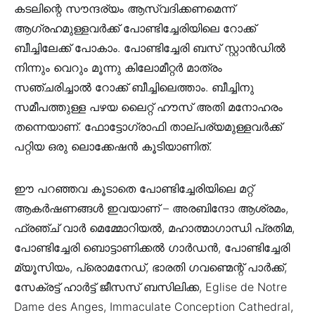
കടലിന്റെ സൗന്ദര്യം ആസ്വദിക്കണമെന്ന്
ആഗ്രഹമുള്ളവർക്ക് പോണ്ടിച്ചേരിയിലെ റോക്ക്
ബീച്ചിലേക്ക് പോകാം. പോണ്ടിച്ചേരി ബസ് സ്റ്റാൻഡിൽ
നിന്നും വെറും മൂന്നു കിലോമീറ്റർ മാത്രം
സഞ്ചരിച്ചാൽ റോക്ക് ബീച്ചിലെത്താം. ബീച്ചിനു
സമീപത്തുള്ള പഴയ ലൈറ്റ് ഹൗസ് അതി മനോഹരം
തന്നെയാണ്. ഫോട്ടോഗ്രാഫി താല്പര്യമുള്ളവർക്ക്
പറ്റിയ ഒരു ലൊക്കേഷൻ കൂടിയാണിത്.
ഈ പറഞ്ഞവ കൂടാതെ പോണ്ടിച്ചേരിയിലെ മറ്റ്
ആകർഷണങ്ങൾ ഇവയാണ് – അരബിന്ദോ ആശ്രമം,
ഫ്രഞ്ച് വാർ മെമ്മോറിയൽ, മഹാത്മാഗാന്ധി പ്രതിമ,
പോണ്ടിച്ചേരി ബൊട്ടാണിക്കൽ ഗാർഡൻ, പോണ്ടിച്ചേരി
മ്യൂസിയം, പ്രൊമനേഡ്, ഭാരതി ഗവണ്മെന്റ് പാർക്ക്,
സേക്രട്ട് ഹാർട്ട് ജീസസ് ബസിലിക്ക, Eglise de Notre
Dame des Anges, Immaculate Conception Cathedral,