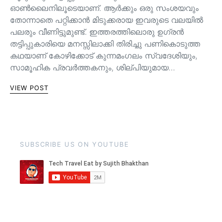
ഓൺലൈനിലൂടെയാണ്. ആർക്കും ഒരു സംശയവും
തോന്നാതെ പറ്റിക്കാൻ മിടുക്കരായ ഇവരുടെ വലയിൽ
പലരും വീണിട്ടുമുണ്ട്. ഇത്തരത്തിലൊരു ഉഗ്രൻ
തട്ടിപ്പുകാരിയെ മനസ്സിലാക്കി തിരിച്ചു പണികൊടുത്ത
കഥയാണ് കോഴിക്കോട് കുന്നമംഗലം സ്വദേശിയും,
സാമൂഹിക പ്രവർത്തകനും, ശില്പിയുമായ…
VIEW POST
SUBSCRIBE US ON YOUTUBE