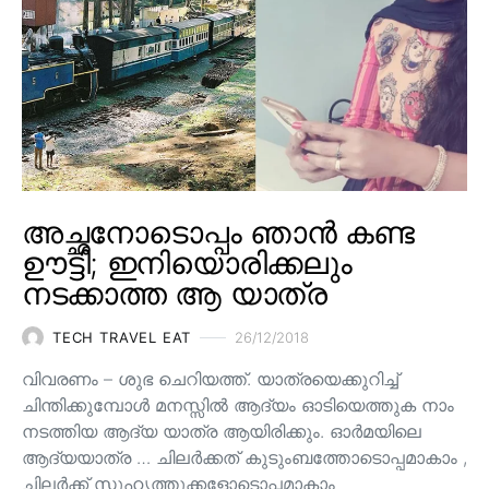
അച്ഛനോടൊപ്പം ഞാൻ കണ്ട
ഊട്ടി; ഇനിയൊരിക്കലും
നടക്കാത്ത ആ യാത്ര
TECH TRAVEL EAT
26/12/2018
വിവരണം – ശുഭ ചെറിയത്ത്. യാത്രയെക്കുറിച്ച്
ചിന്തിക്കുമ്പോൾ മനസ്സിൽ ആദ്യം ഓടിയെത്തുക നാം
നടത്തിയ ആദ്യ യാത്ര ആയിരിക്കും. ഓർമയിലെ
ആദ്യയാത്ര … ചിലർക്കത് കുടുംബത്തോടൊപ്പമാകാം ,
ചിലർക്ക് സുഹൃത്തുക്കളോടൊപ്പമാകാം