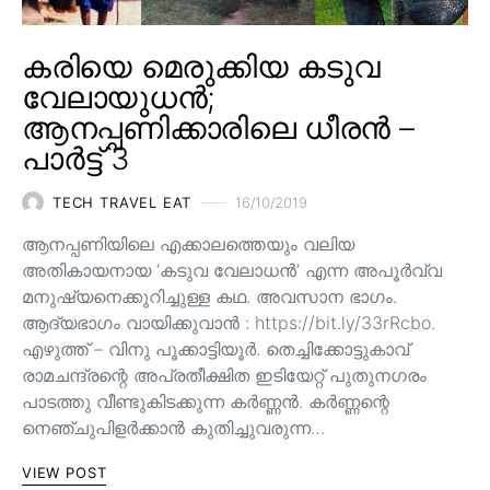
കരിയെ മെരുക്കിയ കടുവ
വേലായുധൻ;
ആനപ്പണിക്കാരിലെ ധീരൻ –
പാർട്ട് 3
TECH TRAVEL EAT
16/10/2019
ആനപ്പണിയിലെ എക്കാലത്തെയും വലിയ
അതികായനായ ‘കടുവ വേലാധൻ’ എന്ന അപൂർവ്വ
മനുഷ്യനെക്കുറിച്ചുള്ള കഥ. അവസാന ഭാഗം.
ആദ്യഭാഗം വായിക്കുവാൻ : https://bit.ly/33rRcbo.
എഴുത്ത് – വിനു പൂക്കാട്ടിയൂർ. തെച്ചിക്കോട്ടുകാവ്
രാമചന്ദ്രന്റെ അപ്രതീക്ഷിത ഇടിയേറ്റ് പുതുനഗരം
പാടത്തു വീണ്ടുകിടക്കുന്ന കർണ്ണൻ. കർണ്ണന്റെ
നെഞ്ചുപിളർക്കാൻ കുതിച്ചുവരുന്ന…
VIEW POST