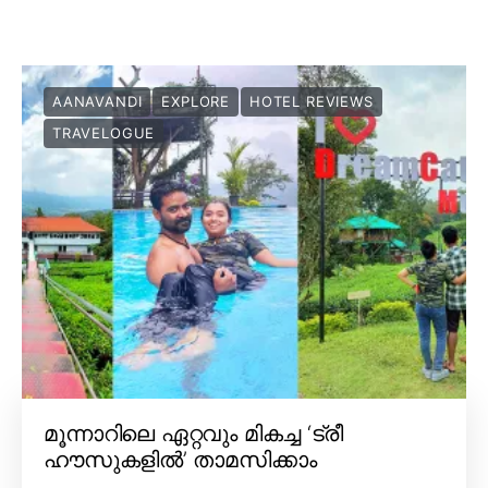
AANAVANDI
EXPLORE
HOTEL REVIEWS
TRAVELOGUE
മൂന്നാറിലെ ഏറ്റവും മികച്ച ‘ട്രീ
ഹൗസുകളിൽ’ താമസിക്കാം