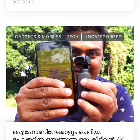
09/03/2019
GADGETS & MOBILES
TECH
UNCATEGORIZED
ഐഫോണിനേക്കാളും ചെറിയ,
പോക്കറ്റിൽ ഒതുങ്ങുന്ന ഒരു കിടിലൻ 4K