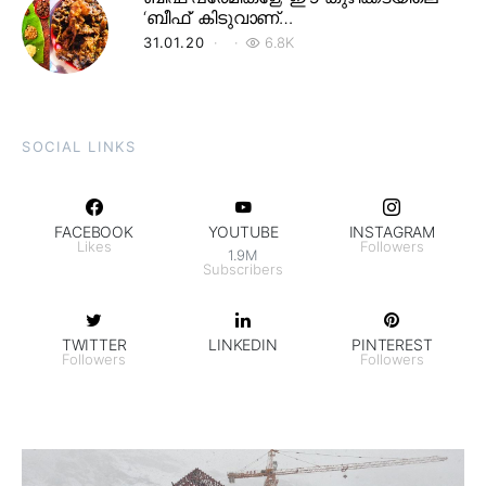
‘ബീഫ്’ കിടുവാണ്…
31.01.20
6.8K
SOCIAL LINKS
FACEBOOK
YOUTUBE
INSTAGRAM
Likes
Followers
1.9M
Subscribers
TWITTER
LINKEDIN
PINTEREST
Followers
Followers