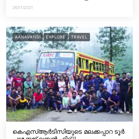
26/11/2021
AANAVANDI
EXPLORE
TRAVEL
കെഎസ്ആർടിസിയുടെ മലക്കപ്പാറ ടൂർ
പാക്കേജ് വമ്പൻ ഹിറ്റ് !!