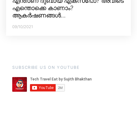
എന്താണ് ദുബായ് എക്സ്പോ? അവിടെ
എന്തൊക്കെ കാണാം?
ആകർഷണങ്ങൾ…
09/10/2021
SUBSCRIBE US ON YOUTUBE