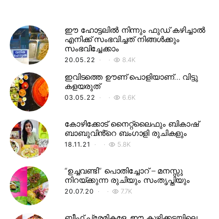
ഈ ഹോട്ടലിൽ നിന്നും ഫുഡ് കഴിച്ചാൽ
എനിക്ക് സംഭവിച്ചത് നിങ്ങൾക്കും
സംഭവിച്ചേക്കാം
20.05.22
8.4K
ഇവിടത്തെ ഊണ് പൊളിയാണ്… വിട്ടു
കളയരുത്
03.05.22
6.6K
കോഴിക്കോട് നൈറ്റ്‌ലൈഫും ബികാഷ്
ബാബുവിൻ്റെ ബംഗാളി രുചികളും
18.11.21
5.8K
“ഉച്ചവണ്ടി” പൊതിച്ചോറ് – മനസ്സു
നിറയ്ക്കുന്ന രുചിയും സംതൃപ്തിയും
20.07.20
7.7K
ബീഫ് പ്രേമികളേ, ഈ കുഴിക്കടയിലെ