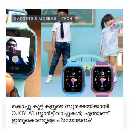
GADGETS & MOBILES
TECH
കൊച്ചു കുട്ടികളുടെ സുരക്ഷയ്ക്കായി
OJOY A1 സ്മാർട്ട് വാച്ചുകൾ; എന്താണ്
ഇതുകൊണ്ടുള്ള പ്രയോജനം?