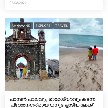
07/08/2022
AANAVANDI
EXPLORE
TRAVEL
പാമ്പൻ പാലവും, രാമേശ്വരവും കടന്ന്
‘പ്രേതനഗര’മായ ധനുഷ്കോടിയിലേക്ക്