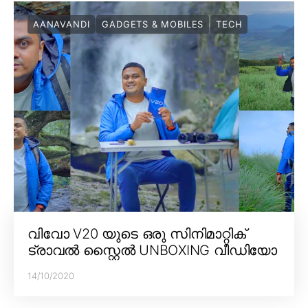
AANAVANDI
GADGETS & MOBILES
TECH
വിവോ V20 യുടെ ഒരു സിനിമാറ്റിക്
ട്രാവൽ സ്റ്റൈൽ UNBOXING വീഡിയോ
14/10/2020