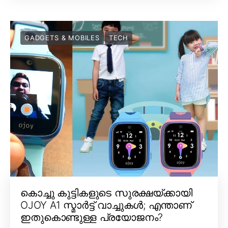
GADGETS & MOBILES
TECH
കൊച്ചു കുട്ടികളുടെ സുരക്ഷയ്ക്കായി
OJOY A1 സ്മാർട്ട് വാച്ചുകൾ; എന്താണ്
ഇതുകൊണ്ടുള്ള പ്രയോജനം?