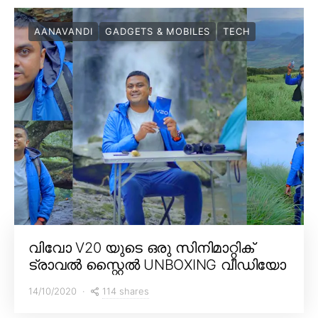
AANAVANDI
GADGETS & MOBILES
TECH
വിവോ V20 യുടെ ഒരു സിനിമാറ്റിക്
ട്രാവൽ സ്റ്റൈൽ UNBOXING വീഡിയോ
114 shares
14/10/2020