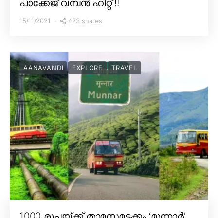
പാക്കേജ് വമ്പൻ ഹിറ്റ് !!
423 shares
15/11/2021
AANAVANDI
EXPLORE
TRAVEL
1000 രൂപയ്ക്ക് താമസമടക്കം ‘മൂന്നാർ’