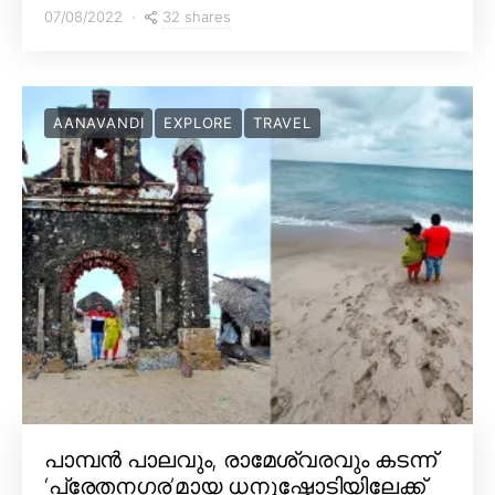
32 shares
07/08/2022
AANAVANDI
EXPLORE
TRAVEL
പാമ്പൻ പാലവും, രാമേശ്വരവും കടന്ന്
‘പ്രേതനഗര’മായ ധനുഷ്കോടിയിലേക്ക്