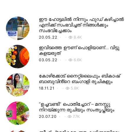
ഈ ഹോട്ടലിൽ നിന്നും ഫുഡ് കഴിച്ചാൽ
എനിക്ക് സംഭവിച്ചത് നിങ്ങൾക്കും
സംഭവിച്ചേക്കാം
20.05.22
8.4K
ഇവിടത്തെ ഊണ് പൊളിയാണ്… വിട്ടു
കളയരുത്
03.05.22
6.6K
കോഴിക്കോട് നൈറ്റ്‌ലൈഫും ബികാഷ്
ബാബുവിൻ്റെ ബംഗാളി രുചികളും
18.11.21
5.8K
“ഉച്ചവണ്ടി” പൊതിച്ചോറ് – മനസ്സു
നിറയ്ക്കുന്ന രുചിയും സംതൃപ്തിയും
20.07.20
7.7K