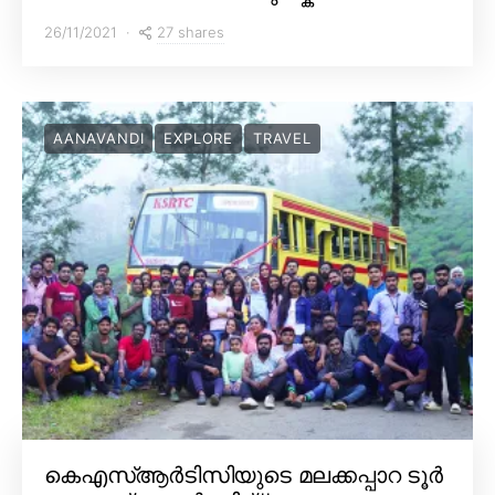
27 shares
26/11/2021
AANAVANDI
EXPLORE
TRAVEL
കെഎസ്ആർടിസിയുടെ മലക്കപ്പാറ ടൂർ