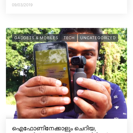
09/03/2019
GADGETS & MOBILES
TECH
UNCATEGORIZED
ഐഫോണിനേക്കാളും ചെറിയ,