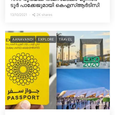
ടൂർ പാക്കേജുമായി കെഎസ്ആർടിസി
2K shares
13/10/2021
AANAVANDI
EXPLORE
TRAVEL