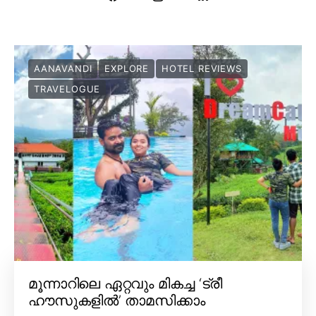
AANAVANDI
EXPLORE
HOTEL REVIEWS
TRAVELOGUE
മൂന്നാറിലെ ഏറ്റവും മികച്ച ‘ട്രീ
ഹൗസുകളിൽ’ താമസിക്കാം