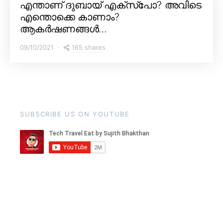
എന്താണ് ദുബായ് എക്സ്പോ? അവിടെ
എന്തൊക്കെ കാണാം?
ആകർഷണങ്ങൾ…
165 shares
09/10/2021
SUBSCRIBE US ON YOUTUBE