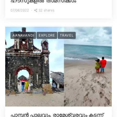
ഹൗസുകളിൽ’ താമസിക്കാം
32 shares
07/08/2022
AANAVANDI
EXPLORE
TRAVEL
പാമ്പൻ പാലവും, രാമേശ്വരവും കടന്ന്