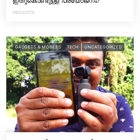
ഇതുകൊണ്ടുള്ള പ്രയോജനം?
09/03/2019
GADGETS & MOBILES
TECH
UNCATEGORIZED