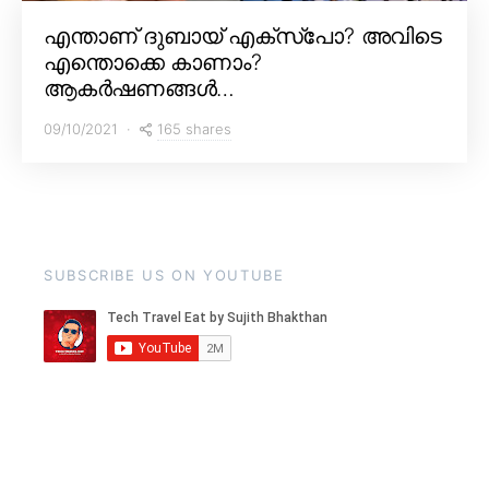
എന്താണ് ദുബായ് എക്സ്പോ? അവിടെ
എന്തൊക്കെ കാണാം?
ആകർഷണങ്ങൾ…
165 shares
09/10/2021
SUBSCRIBE US ON YOUTUBE