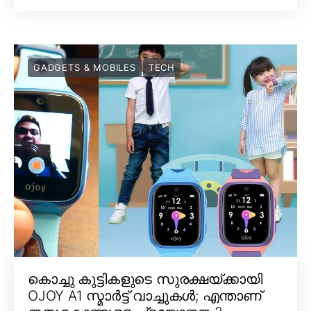
GADGETS & MOBILES
TECH
കൊച്ചു കുട്ടികളുടെ സുരക്ഷയ്ക്കായി
OJOY A1 സ്മാർട്ട് വാച്ചുകൾ; എന്താണ്