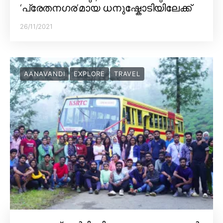
‘പ്രേതനഗര’മായ ധനുഷ്കോടിയിലേക്ക്
26/11/2021
AANAVANDI
EXPLORE
TRAVEL