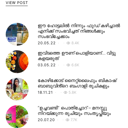
VIEW POST
ഈ ഹോട്ടലിൽ നിന്നും ഫുഡ് കഴിച്ചാൽ
എനിക്ക് സംഭവിച്ചത് നിങ്ങൾക്കും
സംഭവിച്ചേക്കാം
20.05.22
8.4K
ഇവിടത്തെ ഊണ് പൊളിയാണ്… വിട്ടു
കളയരുത്
03.05.22
6.6K
കോഴിക്കോട് നൈറ്റ്‌ലൈഫും ബികാഷ്
ബാബുവിൻ്റെ ബംഗാളി രുചികളും
18.11.21
5.8K
“ഉച്ചവണ്ടി” പൊതിച്ചോറ് – മനസ്സു
നിറയ്ക്കുന്ന രുചിയും സംതൃപ്തിയും
20.07.20
7.7K