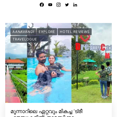
AANAVANDI
EXPLORE
HOTEL REVIEWS
TRAVELOGUE
മൂന്നാറിലെ ഏറ്റവും മികച്ച ‘ട്രീ