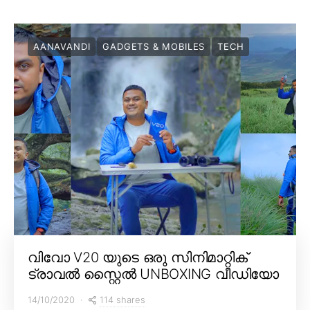
AANAVANDI
GADGETS & MOBILES
TECH
വിവോ V20 യുടെ ഒരു സിനിമാറ്റിക്
ട്രാവൽ സ്റ്റൈൽ UNBOXING വീഡിയോ
114 shares
14/10/2020