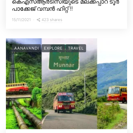
കെഎസ്ആർടിസിയുടെ മലക്കപ്പാറ ടൂർ
പാക്കേജ് വമ്പൻ ഹിറ്റ് !!
423 shares
15/11/2021
AANAVANDI
EXPLORE
TRAVEL