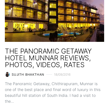
THE PANORAMIC GETAWAY
HOTEL MUNNAR REVIEWS,
PHOTOS, VIDEOS, RATES
SUJITH BHAKTHAN
18/09/2016
The Panoramic Getaway, Chithirapuram, Munnar is
one of the best place and final word of luxury in this
beautiful hill station of South India. I had a visit to
the…