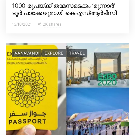
1000 രൂപയ്ക്ക് താമസമടക്കം ‘മൂന്നാർ’
ടൂർ പാക്കേജുമായി കെഎസ്ആർടിസി
2K shares
13/10/2021
AANAVANDI
EXPLORE
TRAVEL