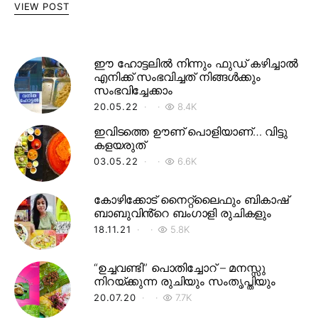
VIEW POST
ഈ ഹോട്ടലിൽ നിന്നും ഫുഡ് കഴിച്ചാൽ
എനിക്ക് സംഭവിച്ചത് നിങ്ങൾക്കും
സംഭവിച്ചേക്കാം
20.05.22
8.4K
ഇവിടത്തെ ഊണ് പൊളിയാണ്… വിട്ടു
കളയരുത്
03.05.22
6.6K
കോഴിക്കോട് നൈറ്റ്‌ലൈഫും ബികാഷ്
ബാബുവിൻ്റെ ബംഗാളി രുചികളും
18.11.21
5.8K
“ഉച്ചവണ്ടി” പൊതിച്ചോറ് – മനസ്സു
നിറയ്ക്കുന്ന രുചിയും സംതൃപ്തിയും
20.07.20
7.7K