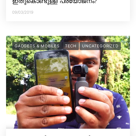
ഇതുകൊണ്ടുള്ള പ്രയോജനം?
09/03/2019
GADGETS & MOBILES
TECH
UNCATEGORIZED