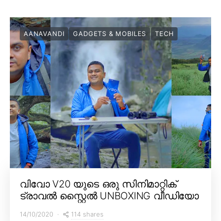
AANAVANDI
GADGETS & MOBILES
TECH
വിവോ V20 യുടെ ഒരു സിനിമാറ്റിക്
ട്രാവൽ സ്റ്റൈൽ UNBOXING വീഡിയോ
114 shares
14/10/2020