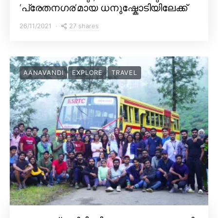
‘പ്രേതനഗര’മായ ധനുഷ്കോടിയിലേക്ക്
27 shares
26/11/2021
AANAVANDI
EXPLORE
TRAVEL