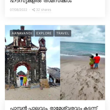
ഹൗസുകളിൽ’ താമസിക്കാം
32 shares
07/08/2022
AANAVANDI
EXPLORE
TRAVEL
പാമ്പൻ പാലവും, രാമേശ്വരവും കടന്ന്