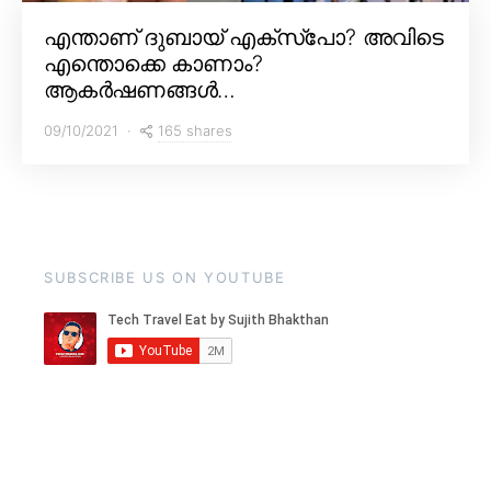
എന്താണ് ദുബായ് എക്സ്പോ? അവിടെ
എന്തൊക്കെ കാണാം?
ആകർഷണങ്ങൾ…
165 shares
09/10/2021
SUBSCRIBE US ON YOUTUBE