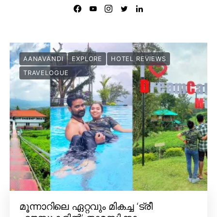
AANAVANDI
EXPLORE
HOTEL REVIEWS
TRAVELOGUE
മൂന്നാറിലെ ഏറ്റവും മികച്ച ‘ട്രീ