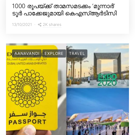
1000 രൂപയ്ക്ക് താമസമടക്കം ‘മൂന്നാർ’
ടൂർ പാക്കേജുമായി കെഎസ്ആർടിസി
2K shares
13/10/2021
AANAVANDI
EXPLORE
TRAVEL