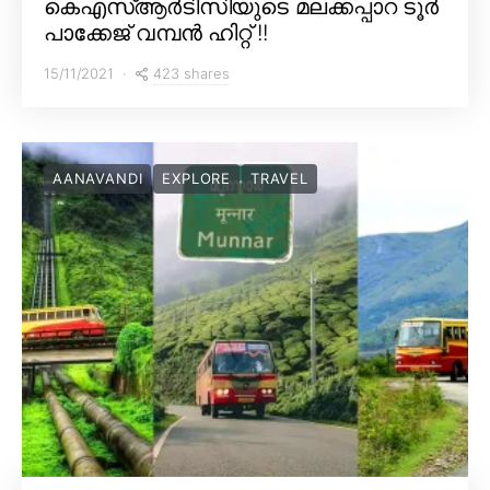
കെഎസ്ആർടിസിയുടെ മലക്കപ്പാറ ടൂർ
പാക്കേജ് വമ്പൻ ഹിറ്റ് !!
423 shares
15/11/2021
AANAVANDI
EXPLORE
TRAVEL