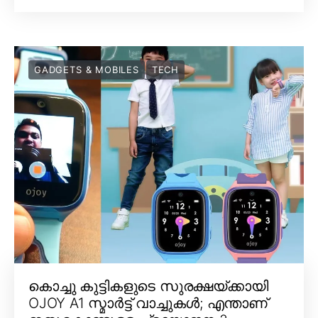
GADGETS & MOBILES
TECH
കൊച്ചു കുട്ടികളുടെ സുരക്ഷയ്ക്കായി
OJOY A1 സ്മാർട്ട് വാച്ചുകൾ; എന്താണ്