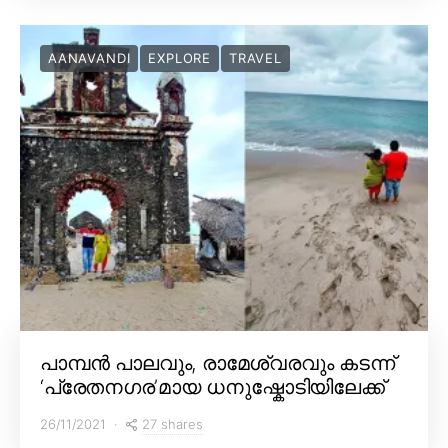
AANAVANDI
EXPLORE
TRAVEL
പാമ്പൻ പാലവും, രാമേശ്വരവും കടന്ന്
‘പ്രേതനഗര’മായ ധനുഷ്കോടിയിലേക്ക്
27 shares
26/11/2021