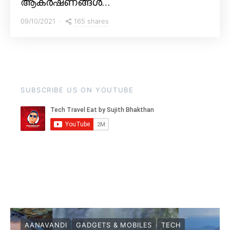
ആകർഷണങ്ങൾ…
165 shares
09/10/2021
SUBSCRIBE US ON YOUTUBE
AANAVANDI
GADGETS & MOBILES
TECH