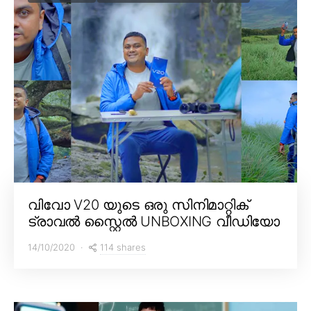
വിവോ V20 യുടെ ഒരു സിനിമാറ്റിക്
ട്രാവൽ സ്റ്റൈൽ UNBOXING വീഡിയോ
114 shares
14/10/2020