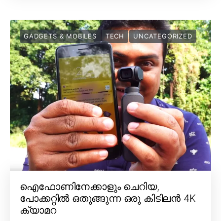
GADGETS & MOBILES
TECH
UNCATEGORIZED
ഐഫോണിനേക്കാളും ചെറിയ,
പോക്കറ്റിൽ ഒതുങ്ങുന്ന ഒരു കിടിലൻ 4K
ക്യാമറ