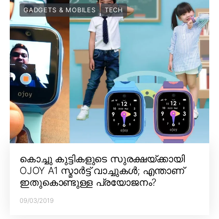
GADGETS & MOBILES
TECH
കൊച്ചു കുട്ടികളുടെ സുരക്ഷയ്ക്കായി
OJOY A1 സ്മാർട്ട് വാച്ചുകൾ; എന്താണ്
ഇതുകൊണ്ടുള്ള പ്രയോജനം?
09/03/2019