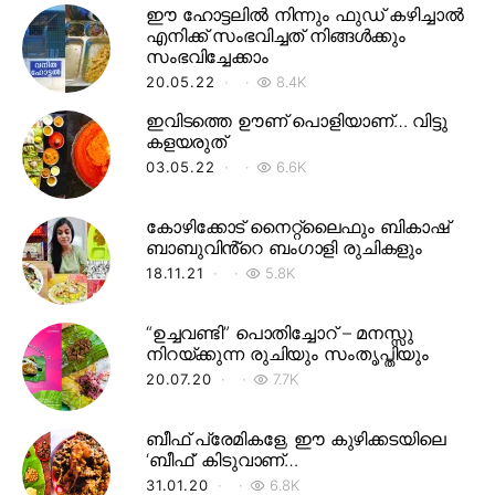
ഈ ഹോട്ടലിൽ നിന്നും ഫുഡ് കഴിച്ചാൽ
എനിക്ക് സംഭവിച്ചത് നിങ്ങൾക്കും
സംഭവിച്ചേക്കാം
20.05.22
8.4K
ഇവിടത്തെ ഊണ് പൊളിയാണ്… വിട്ടു
കളയരുത്
03.05.22
6.6K
കോഴിക്കോട് നൈറ്റ്‌ലൈഫും ബികാഷ്
ബാബുവിൻ്റെ ബംഗാളി രുചികളും
18.11.21
5.8K
“ഉച്ചവണ്ടി” പൊതിച്ചോറ് – മനസ്സു
നിറയ്ക്കുന്ന രുചിയും സംതൃപ്തിയും
20.07.20
7.7K
ബീഫ് പ്രേമികളേ, ഈ കുഴിക്കടയിലെ
‘ബീഫ്’ കിടുവാണ്…
31.01.20
6.8K