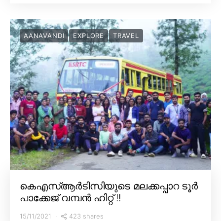
AANAVANDI
EXPLORE
TRAVEL
കെഎസ്ആർടിസിയുടെ മലക്കപ്പാറ ടൂർ
പാക്കേജ് വമ്പൻ ഹിറ്റ് !!
423 shares
15/11/2021