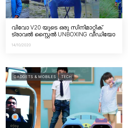
വിവോ V20 യുടെ ഒരു സിനിമാറ്റിക്
ട്രാവൽ സ്റ്റൈൽ UNBOXING വീഡിയോ
14/10/2020
GADGETS & MOBILES
TECH