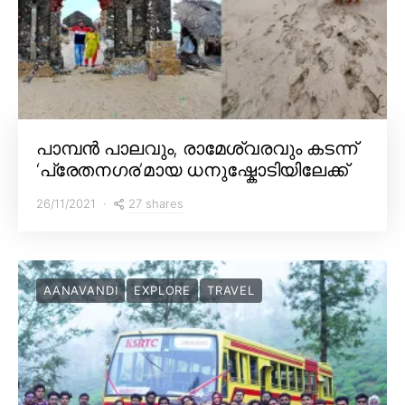
പാമ്പൻ പാലവും, രാമേശ്വരവും കടന്ന്
‘പ്രേതനഗര’മായ ധനുഷ്കോടിയിലേക്ക്
27 shares
26/11/2021
AANAVANDI
EXPLORE
TRAVEL