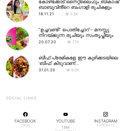
കോഴിക്കോട് നൈറ്റ്‌ലൈഫും ബികാഷ്
ബാബുവിൻ്റെ ബംഗാളി രുചികളും
18.11.21
5.8K
“ഉച്ചവണ്ടി” പൊതിച്ചോറ് – മനസ്സു
നിറയ്ക്കുന്ന രുചിയും സംതൃപ്തിയും
20.07.20
7.7K
ബീഫ് പ്രേമികളേ, ഈ കുഴിക്കടയിലെ
‘ബീഫ്’ കിടുവാണ്…
31.01.20
6.8K
SOCIAL LINKS
FACEBOOK
YOUTUBE
INSTAGRAM
Likes
Followers
1.9M