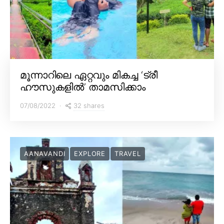
മൂന്നാറിലെ ഏറ്റവും മികച്ച ‘ട്രീ
ഹൗസുകളിൽ’ താമസിക്കാം
32 shares
07/08/2022
AANAVANDI
EXPLORE
TRAVEL