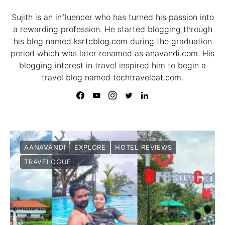
Sujith is an influencer who has turned his passion into
a rewarding profession. He started blogging through
his blog named
ksrtcblog.com
during the graduation
period which was later renamed as
anavandi.com
. His
blogging interest in travel inspired him to begin a
travel blog named
techtraveleat.com.
AANAVANDI
EXPLORE
HOTEL REVIEWS
TRAVELOGUE