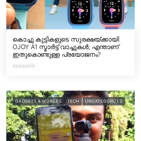
കൊച്ചു കുട്ടികളുടെ സുരക്ഷയ്ക്കായി
OJOY A1 സ്മാർട്ട് വാച്ചുകൾ; എന്താണ്
ഇതുകൊണ്ടുള്ള പ്രയോജനം?
09/03/2019
GADGETS & MOBILES
TECH
UNCATEGORIZED