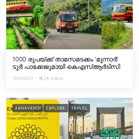
1000 രൂപയ്ക്ക് താമസമടക്കം ‘മൂന്നാർ’
ടൂർ പാക്കേജുമായി കെഎസ്ആർടിസി
2K shares
13/10/2021
AANAVANDI
EXPLORE
TRAVEL