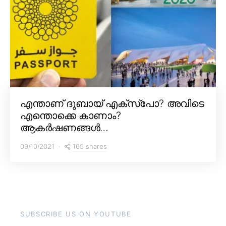
എന്താണ് ദുബായ് എക്സ്പോ? അവിടെ
എന്തൊക്കെ കാണാം?
ആകർഷണങ്ങൾ…
165 shares
09/10/2021
SUBSCRIBE US ON YOUTUBE