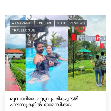
AANAVANDI
EXPLORE
HOTEL REVIEWS
TRAVELOGUE
മൂന്നാറിലെ ഏറ്റവും മികച്ച ‘ട്രീ
ഹൗസുകളിൽ’ താമസിക്കാം