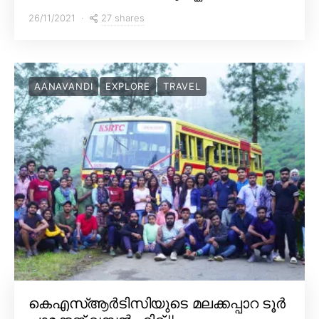
27 shares
26/11/2021
AANAVANDI
EXPLORE
TRAVEL
കെഎസ്ആർടിസിയുടെ മലക്കപ്പാറ ടൂർ