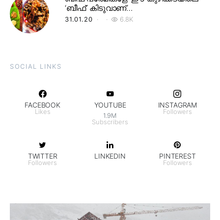
‘ബീഫ്’ കിടുവാണ്…
31.01.20
6.8K
SOCIAL LINKS
FACEBOOK
YOUTUBE
INSTAGRAM
Likes
Followers
1.9M
Subscribers
TWITTER
LINKEDIN
PINTEREST
Followers
Followers