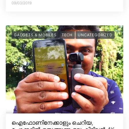
09/03/2019
GADGETS & MOBILES
TECH
UNCATEGORIZED
ഐഫോണിനേക്കാളും ചെറിയ,