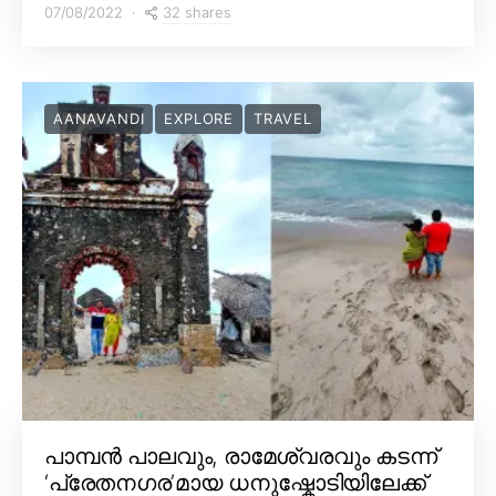
32 shares
07/08/2022
AANAVANDI
EXPLORE
TRAVEL
പാമ്പൻ പാലവും, രാമേശ്വരവും കടന്ന്
‘പ്രേതനഗര’മായ ധനുഷ്കോടിയിലേക്ക്