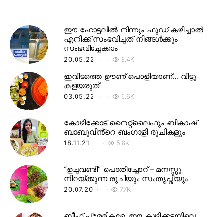
ഈ ഹോട്ടലിൽ നിന്നും ഫുഡ് കഴിച്ചാൽ
എനിക്ക് സംഭവിച്ചത് നിങ്ങൾക്കും
സംഭവിച്ചേക്കാം
20.05.22
8.4K
ഇവിടത്തെ ഊണ് പൊളിയാണ്… വിട്ടു
കളയരുത്
03.05.22
6.6K
കോഴിക്കോട് നൈറ്റ്‌ലൈഫും ബികാഷ്
ബാബുവിൻ്റെ ബംഗാളി രുചികളും
18.11.21
5.8K
“ഉച്ചവണ്ടി” പൊതിച്ചോറ് – മനസ്സു
നിറയ്ക്കുന്ന രുചിയും സംതൃപ്തിയും
20.07.20
7.7K
ബീഫ് പ്രേമികളേ, ഈ കുഴിക്കടയിലെ