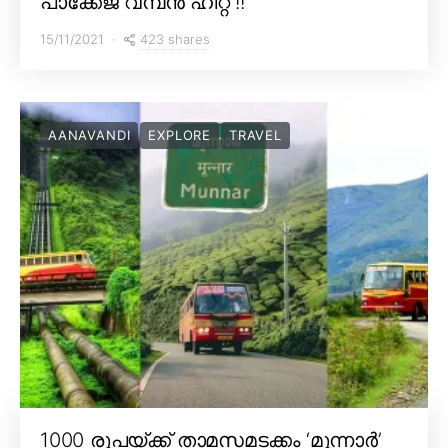
പാക്കേജ് വമ്പൻ ഹിറ്റ് !!
423 shares
15/11/2021
AANAVANDI
EXPLORE
TRAVEL
1000 രൂപയ്ക്ക് താമസമടക്കം ‘മൂന്നാർ’