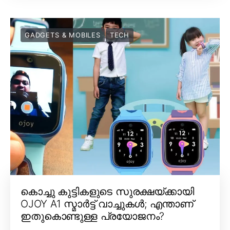
GADGETS & MOBILES
TECH
കൊച്ചു കുട്ടികളുടെ സുരക്ഷയ്ക്കായി
OJOY A1 സ്മാർട്ട് വാച്ചുകൾ; എന്താണ്
ഇതുകൊണ്ടുള്ള പ്രയോജനം?