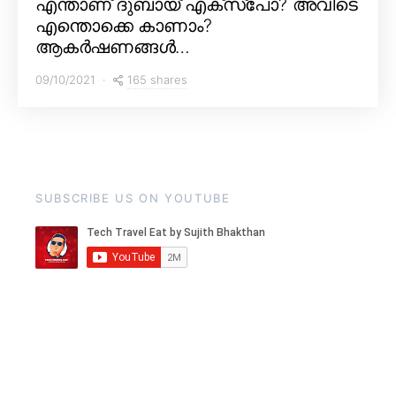
എന്താണ് ദുബായ് എക്സ്പോ? അവിടെ
എന്തൊക്കെ കാണാം?
ആകർഷണങ്ങൾ…
165 shares
09/10/2021
SUBSCRIBE US ON YOUTUBE