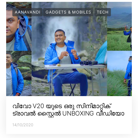
AANAVANDI
GADGETS & MOBILES
TECH
വിവോ V20 യുടെ ഒരു സിനിമാറ്റിക്
ട്രാവൽ സ്റ്റൈൽ UNBOXING വീഡിയോ
14/10/2020