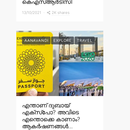
കെഎസ്ആർടിസി
2K shares
13/10/2021
AANAVANDI
EXPLORE
TRAVEL
എന്താണ് ദുബായ്
എക്സ്പോ? അവിടെ
എന്തൊക്കെ കാണാം?
ആകർഷണങ്ങൾ…