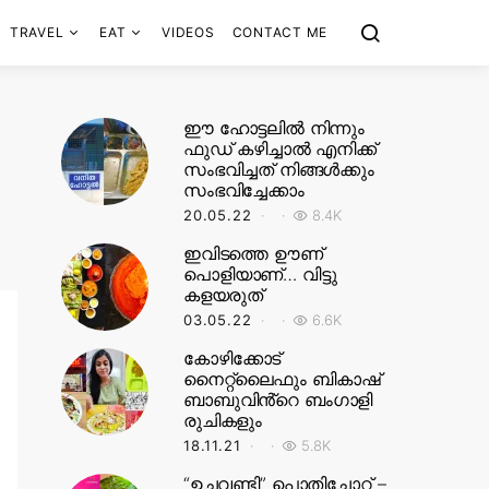
TRAVEL
EAT
VIDEOS
CONTACT ME
ഈ ഹോട്ടലിൽ നിന്നും
ഫുഡ് കഴിച്ചാൽ എനിക്ക്
സംഭവിച്ചത് നിങ്ങൾക്കും
സംഭവിച്ചേക്കാം
20.05.22
8.4K
ഇവിടത്തെ ഊണ്
പൊളിയാണ്… വിട്ടു
കളയരുത്
03.05.22
6.6K
കോഴിക്കോട്
നൈറ്റ്‌ലൈഫും ബികാഷ്
ബാബുവിൻ്റെ ബംഗാളി
രുചികളും
18.11.21
5.8K
“ഉച്ചവണ്ടി” പൊതിച്ചോറ് –