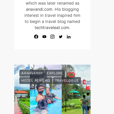
which was later renamed as
anavandi.com
. His blogging
interest in travel inspired him
to begin a travel blog named
techtraveleat.com.
AANAVANDI
EXPLORE
HOTEL REVIEWS
TRAVELOGUE