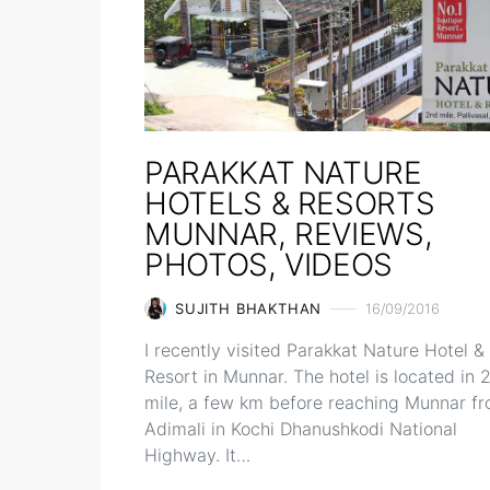
PARAKKAT NATURE
HOTELS & RESORTS
MUNNAR, REVIEWS,
PHOTOS, VIDEOS
SUJITH BHAKTHAN
16/09/2016
I recently visited Parakkat Nature Hotel &
Resort in Munnar. The hotel is located in 
mile, a few km before reaching Munnar f
Adimali in Kochi Dhanushkodi National
Highway. It…