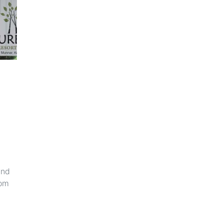
2nd
rom