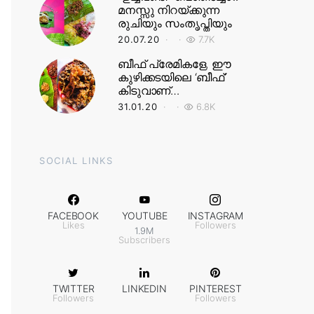
മനസ്സു നിറയ്ക്കുന്ന
രുചിയും സംതൃപ്തിയും
20.07.20
7.7K
ബീഫ് പ്രേമികളേ, ഈ
കുഴിക്കടയിലെ ‘ബീഫ്’
കിടുവാണ്…
31.01.20
6.8K
SOCIAL LINKS
FACEBOOK
YOUTUBE
INSTAGRAM
Likes
Followers
1.9M
Subscribers
TWITTER
LINKEDIN
PINTEREST
Followers
Followers