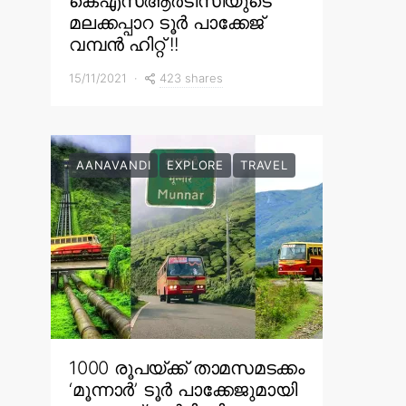
കെഎസ്ആർടിസിയുടെ
മലക്കപ്പാറ ടൂർ പാക്കേജ്
വമ്പൻ ഹിറ്റ് !!
423 shares
15/11/2021
AANAVANDI
EXPLORE
TRAVEL
1000 രൂപയ്ക്ക് താമസമടക്കം
‘മൂന്നാർ’ ടൂർ പാക്കേജുമായി