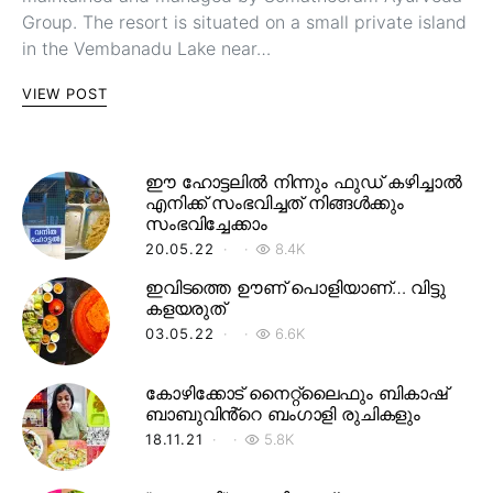
Group. The resort is situated on a small private island
in the Vembanadu Lake near…
VIEW POST
ഈ ഹോട്ടലിൽ നിന്നും ഫുഡ് കഴിച്ചാൽ
എനിക്ക് സംഭവിച്ചത് നിങ്ങൾക്കും
സംഭവിച്ചേക്കാം
20.05.22
8.4K
ഇവിടത്തെ ഊണ് പൊളിയാണ്… വിട്ടു
കളയരുത്
03.05.22
6.6K
കോഴിക്കോട് നൈറ്റ്‌ലൈഫും ബികാഷ്
ബാബുവിൻ്റെ ബംഗാളി രുചികളും
18.11.21
5.8K