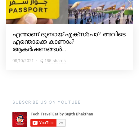
എന്താണ് ദുബായ് എക്സ്പോ? അവിടെ
എന്തൊക്കെ കാണാം?
ആകർഷണങ്ങൾ…
165 shares
09/10/2021
SUBSCRIBE US ON YOUTUBE