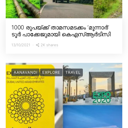
1000 രൂപയ്ക്ക് താമസമടക്കം ‘മൂന്നാർ’
ടൂർ പാക്കേജുമായി കെഎസ്ആർടിസി
2K shares
13/10/2021
AANAVANDI
EXPLORE
TRAVEL