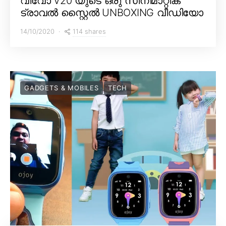
വിവോ V20 യുടെ ഒരു സിനിമാറ്റിക്
ട്രാവൽ സ്റ്റൈൽ UNBOXING വീഡിയോ
114 shares
14/10/2020
GADGETS & MOBILES
TECH