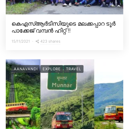
കെഎസ്ആർടിസിയുടെ മലക്കപ്പാറ ടൂർ
പാക്കേജ് വമ്പൻ ഹിറ്റ് !!
423 shares
15/11/2021
AANAVANDI
EXPLORE
TRAVEL