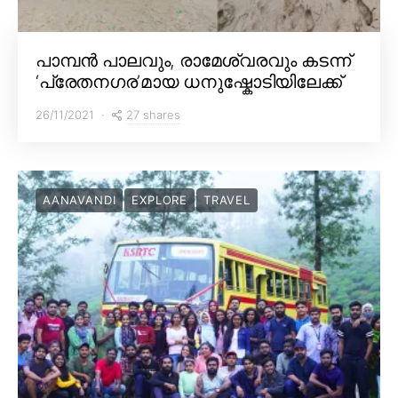
പാമ്പൻ പാലവും, രാമേശ്വരവും കടന്ന്
‘പ്രേതനഗര’മായ ധനുഷ്കോടിയിലേക്ക്
27 shares
26/11/2021
AANAVANDI
EXPLORE
TRAVEL