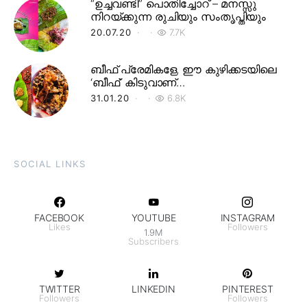
“ഉച്ചവണ്ടി” പൊതിച്ചോറ് – മനസ്സു
നിറയ്ക്കുന്ന രുചിയും സംതൃപ്തിയും
20.07.20
7.7K
ബീഫ് പ്രേമികളേ, ഈ കുഴിക്കടയിലെ
‘ബീഫ്’ കിടുവാണ്…
31.01.20
6.8K
SOCIAL LINKS
FACEBOOK
YOUTUBE
INSTAGRAM
Likes
Followers
1.9M
Subscribers
TWITTER
LINKEDIN
PINTEREST
Followers
Followers