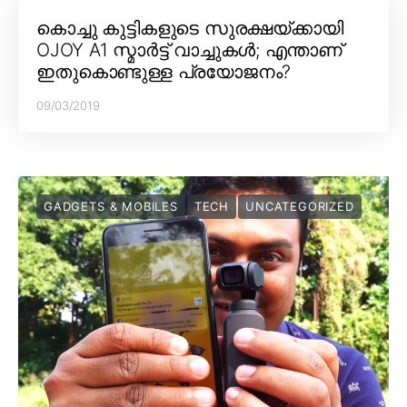
കൊച്ചു കുട്ടികളുടെ സുരക്ഷയ്ക്കായി
OJOY A1 സ്മാർട്ട് വാച്ചുകൾ; എന്താണ്
ഇതുകൊണ്ടുള്ള പ്രയോജനം?
09/03/2019
GADGETS & MOBILES
TECH
UNCATEGORIZED