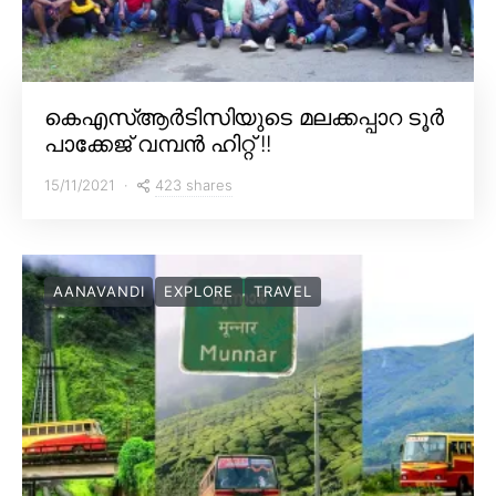
കെഎസ്ആർടിസിയുടെ മലക്കപ്പാറ ടൂർ
പാക്കേജ് വമ്പൻ ഹിറ്റ് !!
423 shares
15/11/2021
AANAVANDI
EXPLORE
TRAVEL