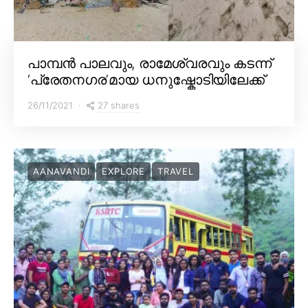
പാമ്പൻ പാലവും, രാമേശ്വരവും കടന്ന്
‘പ്രേതനഗര’മായ ധനുഷ്കോടിയിലേക്ക്
27 shares
26/11/2021
AANAVANDI
EXPLORE
TRAVEL