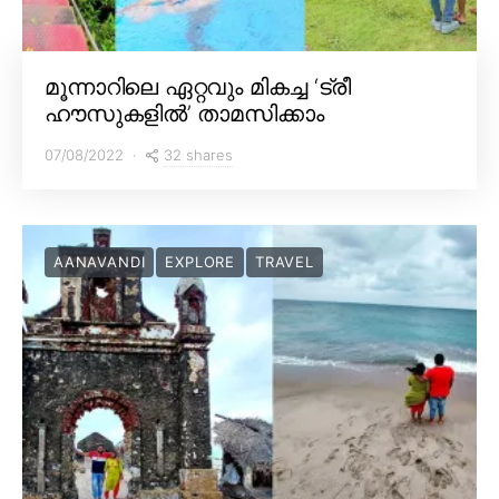
മൂന്നാറിലെ ഏറ്റവും മികച്ച ‘ട്രീ
ഹൗസുകളിൽ’ താമസിക്കാം
32 shares
07/08/2022
AANAVANDI
EXPLORE
TRAVEL