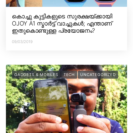
കൊച്ചു കുട്ടികളുടെ സുരക്ഷയ്ക്കായി
OJOY A1 സ്മാർട്ട് വാച്ചുകൾ; എന്താണ്
ഇതുകൊണ്ടുള്ള പ്രയോജനം?
09/03/2019
GADGETS & MOBILES
TECH
UNCATEGORIZED