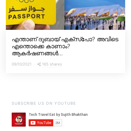
എന്താണ് ദുബായ് എക്സ്പോ? അവിടെ
എന്തൊക്കെ കാണാം?
ആകർഷണങ്ങൾ…
165 shares
09/10/2021
SUBSCRIBE US ON YOUTUBE