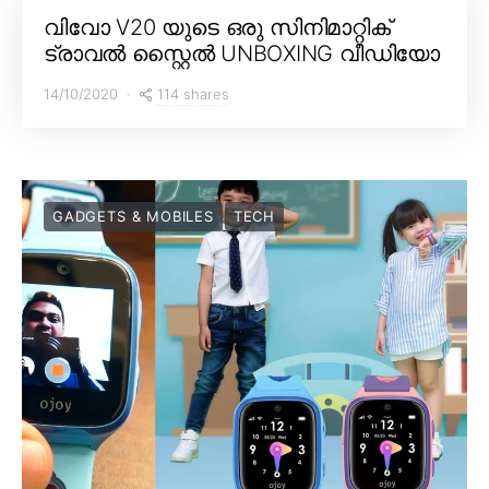
വിവോ V20 യുടെ ഒരു സിനിമാറ്റിക്
ട്രാവൽ സ്റ്റൈൽ UNBOXING വീഡിയോ
114 shares
14/10/2020
GADGETS & MOBILES
TECH