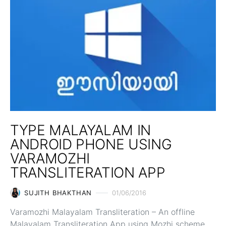
TYPE MALAYALAM IN
ANDROID PHONE USING
VARAMOZHI
TRANSLITERATION APP
SUJITH BHAKTHAN
01/06/2016
Varamozhi Malayalam Transliteration – An offline
Malayalam Transliteration App using Mozhi scheme.