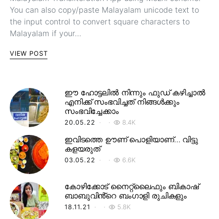
You can also copy/paste Malayalam unicode text to
the input control to convert square characters to
Malayalam if your…
VIEW POST
ഈ ഹോട്ടലിൽ നിന്നും ഫുഡ് കഴിച്ചാൽ
എനിക്ക് സംഭവിച്ചത് നിങ്ങൾക്കും
സംഭവിച്ചേക്കാം
20.05.22
8.4K
ഇവിടത്തെ ഊണ് പൊളിയാണ്… വിട്ടു
കളയരുത്
03.05.22
6.6K
കോഴിക്കോട് നൈറ്റ്‌ലൈഫും ബികാഷ്
ബാബുവിൻ്റെ ബംഗാളി രുചികളും
18.11.21
5.8K