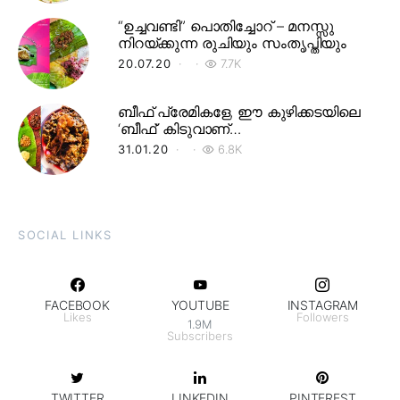
“ഉച്ചവണ്ടി” പൊതിച്ചോറ് – മനസ്സു
നിറയ്ക്കുന്ന രുചിയും സംതൃപ്തിയും
20.07.20
7.7K
ബീഫ് പ്രേമികളേ, ഈ കുഴിക്കടയിലെ
‘ബീഫ്’ കിടുവാണ്…
31.01.20
6.8K
SOCIAL LINKS
FACEBOOK
YOUTUBE
INSTAGRAM
Likes
Followers
1.9M
Subscribers
TWITTER
LINKEDIN
PINTEREST