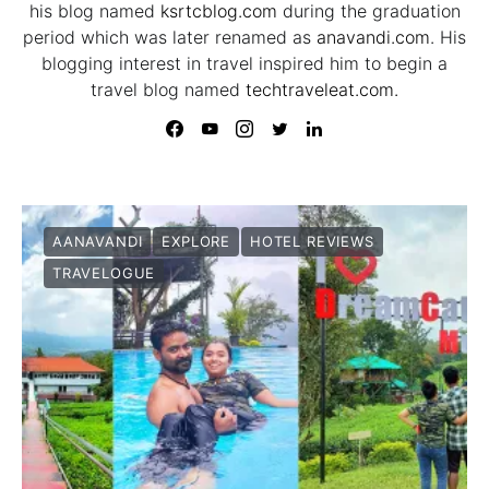
his blog named
ksrtcblog.com
during the graduation
period which was later renamed as
anavandi.com
. His
blogging interest in travel inspired him to begin a
travel blog named
techtraveleat.com.
AANAVANDI
EXPLORE
HOTEL REVIEWS
TRAVELOGUE