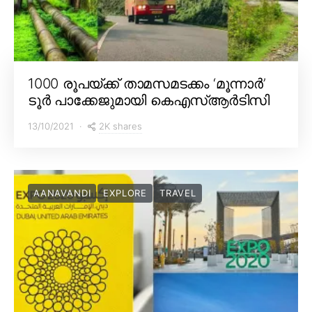
1000 രൂപയ്ക്ക് താമസമടക്കം ‘മൂന്നാർ’
ടൂർ പാക്കേജുമായി കെഎസ്ആർടിസി
2K shares
13/10/2021
AANAVANDI
EXPLORE
TRAVEL