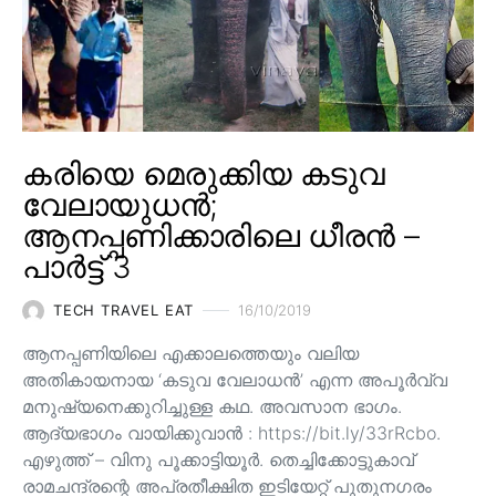
കരിയെ മെരുക്കിയ കടുവ
വേലായുധൻ;
ആനപ്പണിക്കാരിലെ ധീരൻ –
പാർട്ട് 3
TECH TRAVEL EAT
16/10/2019
ആനപ്പണിയിലെ എക്കാലത്തെയും വലിയ
അതികായനായ ‘കടുവ വേലാധൻ’ എന്ന അപൂർവ്വ
മനുഷ്യനെക്കുറിച്ചുള്ള കഥ. അവസാന ഭാഗം.
ആദ്യഭാഗം വായിക്കുവാൻ : https://bit.ly/33rRcbo.
എഴുത്ത് – വിനു പൂക്കാട്ടിയൂർ. തെച്ചിക്കോട്ടുകാവ്
രാമചന്ദ്രന്റെ അപ്രതീക്ഷിത ഇടിയേറ്റ് പുതുനഗരം