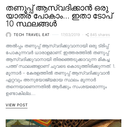
തണുപ്പ് ആസ്വദിക്കാൻ ഒരു
യാത്ര പോകാം… ഇതാ ടോപ്
10 സ്ഥലങ്ങൾ
845 shares
TECH TRAVEL EAT
17/03/2019
അൽപ്പം തണുപ്പ് ആസ്വദിക്കുവാനായി ഒരു ട്രിപ്പ്
പോകുന്നവർ ധാരാളമാണ്. ഇത്തരത്തിൽ തണുപ്പ്
ആസ്വദിക്കുവാനായി തിരഞ്ഞെടുക്കാവുന്ന മികച്ച
പത്ത് സ്ഥലങ്ങളാണ് ചുവടെ കൊടുത്തിരിക്കുന്നത്. 1.
മൂന്നാർ – കേരളത്തിൽ തണുപ്പ് ആസ്വദിക്കുവാൻ
ഏറ്റവും അനുയോജ്യമായ സ്ഥലം മൂന്നാർ
തന്നെയാണെന്നതിൽ ആർക്കും സംശയമൊന്നും
ഉണ്ടാകില്ല.…
VIEW POST