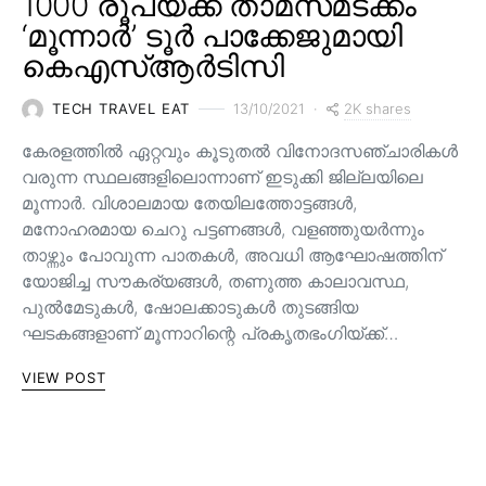
1000 രൂപയ്ക്ക് താമസമടക്കം
‘മൂന്നാർ’ ടൂർ പാക്കേജുമായി
കെഎസ്ആർടിസി
2K shares
TECH TRAVEL EAT
13/10/2021
കേരളത്തിൽ ഏറ്റവും കൂടുതൽ വിനോദസഞ്ചാരികൾ
വരുന്ന സ്ഥലങ്ങളിലൊന്നാണ് ഇടുക്കി ജില്ലയിലെ
മൂന്നാർ. വിശാലമായ തേയിലത്തോട്ടങ്ങള്‍,
മനോഹരമായ ചെറു പട്ടണങ്ങള്‍, വളഞ്ഞുയര്‍ന്നും
താഴ്ന്നും പോവുന്ന പാതകള്‍, അവധി ആഘോഷത്തിന്
യോജിച്ച സൗകര്യങ്ങള്‍, തണുത്ത കാലാവസ്ഥ,
പുൽമേടുകൾ, ഷോലക്കാടുകൾ തുടങ്ങിയ
ഘടകങ്ങളാണ് മൂന്നാറിന്റെ പ്രകൃതഭംഗിയ്ക്ക്…
VIEW POST