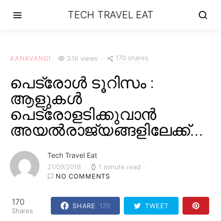
TECH TRAVEL EAT
170 shares
AANAVANDI
3.1K views
പെട്രോൾ ടൂറിസം :
ആളുകൾ
പെട്രോളടിക്കുവാൻ
അയൽരാജ്യങ്ങളിലേക്ക്…
Tech Travel Eat
21/09/2018
1 minute read
NO COMMENTS
170
SHARE
170
TWEET
Shares