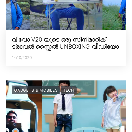
വിവോ V20 യുടെ ഒരു സിനിമാറ്റിക്
ട്രാവൽ സ്റ്റൈൽ UNBOXING വീഡിയോ
14/10/2020
GADGETS & MOBILES
TECH