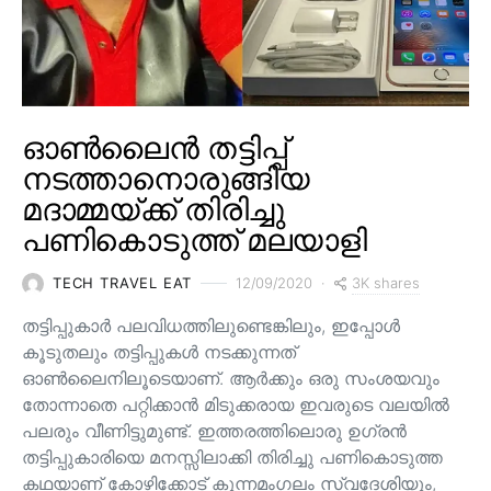
ഓൺലൈൻ തട്ടിപ്പ്
നടത്താനൊരുങ്ങിയ
മദാമ്മയ്ക്ക് തിരിച്ചു
പണികൊടുത്ത് മലയാളി
3K shares
TECH TRAVEL EAT
12/09/2020
തട്ടിപ്പുകാർ പലവിധത്തിലുണ്ടെങ്കിലും, ഇപ്പോൾ
കൂടുതലും തട്ടിപ്പുകൾ നടക്കുന്നത്
ഓൺലൈനിലൂടെയാണ്. ആർക്കും ഒരു സംശയവും
തോന്നാതെ പറ്റിക്കാൻ മിടുക്കരായ ഇവരുടെ വലയിൽ
പലരും വീണിട്ടുമുണ്ട്. ഇത്തരത്തിലൊരു ഉഗ്രൻ
തട്ടിപ്പുകാരിയെ മനസ്സിലാക്കി തിരിച്ചു പണികൊടുത്ത
കഥയാണ് കോഴിക്കോട് കുന്നമംഗലം സ്വദേശിയും,