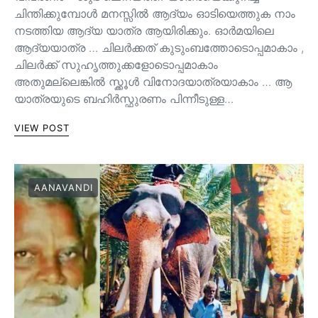
ചിന്തിക്കുമ്പോൾ മനസ്സിൽ ആദ്യം ഓടിയെത്തുക നാം
നടത്തിയ ആദ്യ യാത്ര ആയിരിക്കും. ഓർമയിലെ
ആദ്യയാത്ര … ചിലർക്കത് കുടുംബത്തോടൊപ്പമാകാം ,
ചിലർക്ക് സുഹൃത്തുക്കളോടൊപ്പമാകാം
അതുമല്ലെങ്കിൽ സ്ക്കൂൾ വിനോദയാത്രയാകാം … ആ
യാത്രയുടെ ബഹിർസ്ഫുരണം പിന്നീടുള്ള…
VIEW POST
AANAVANDI