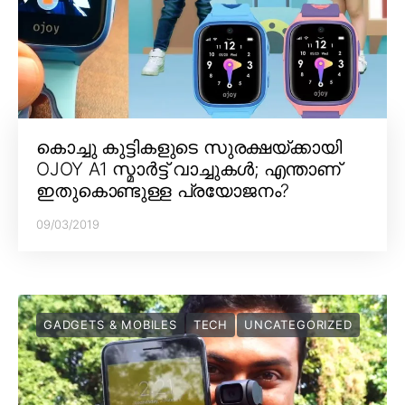
കൊച്ചു കുട്ടികളുടെ സുരക്ഷയ്ക്കായി
OJOY A1 സ്മാർട്ട് വാച്ചുകൾ; എന്താണ്
ഇതുകൊണ്ടുള്ള പ്രയോജനം?
09/03/2019
GADGETS & MOBILES
TECH
UNCATEGORIZED