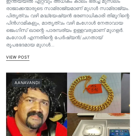
ഇന്ത്യയിൽ ഏറ്റവും അധികം കാലം ഭരിച്ച മുസ്ലീം
രാജാക്കന്മാരുടെ സാമ്രാജ്യമാണ് മുഗൾ സാമ്രാജ്യം.
പിതൃത്വം വഴി മദ്ധ്യേഷ്യൻ ഭരണാധികാരി തിമൂറിന്റെ
പിൻ‌ഗാമികളും, മാതൃത്വം വഴി മംഗോൾ നേതാവായ
ജെംഗിസ് ഖാന്റെ പാരമ്പര്യം ഉള്ളവരുമാണ്‌ മുഗളർ.
മംഗോൾ എന്നതിന്റെ പേർഷ്യൻ/ചഗതായ്
രൂപഭേദമായ മുഗൾ…
VIEW POST
AANAVANDI