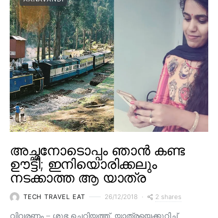
അച്ഛനോടൊപ്പം ഞാൻ കണ്ട
ഊട്ടി; ഇനിയൊരിക്കലും
നടക്കാത്ത ആ യാത്ര
2 shares
TECH TRAVEL EAT
26/12/2018
വിവരണം – ശുഭ ചെറിയത്ത്. യാത്രയെക്കുറിച്ച്