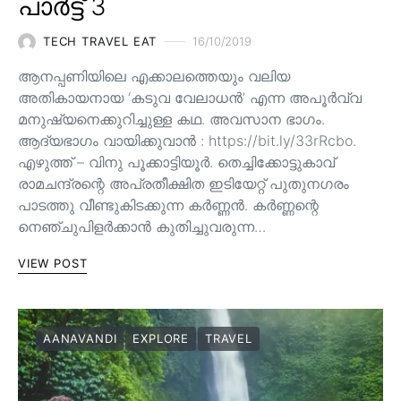
പാർട്ട് 3
TECH TRAVEL EAT
16/10/2019
ആനപ്പണിയിലെ എക്കാലത്തെയും വലിയ
അതികായനായ ‘കടുവ വേലാധൻ’ എന്ന അപൂർവ്വ
മനുഷ്യനെക്കുറിച്ചുള്ള കഥ. അവസാന ഭാഗം.
ആദ്യഭാഗം വായിക്കുവാൻ : https://bit.ly/33rRcbo.
എഴുത്ത് – വിനു പൂക്കാട്ടിയൂർ. തെച്ചിക്കോട്ടുകാവ്
രാമചന്ദ്രന്റെ അപ്രതീക്ഷിത ഇടിയേറ്റ് പുതുനഗരം
പാടത്തു വീണ്ടുകിടക്കുന്ന കർണ്ണൻ. കർണ്ണന്റെ
നെഞ്ചുപിളർക്കാൻ കുതിച്ചുവരുന്ന…
VIEW POST
AANAVANDI
EXPLORE
TRAVEL