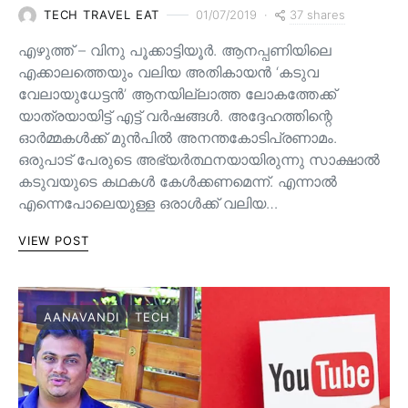
37 shares
TECH TRAVEL EAT
01/07/2019
എഴുത്ത് – വിനു പൂക്കാട്ടിയൂർ. ആനപ്പണിയിലെ
എക്കാലത്തെയും വലിയ അതികായൻ ‘കടുവ
വേലായുധേട്ടൻ’ ആനയില്ലാത്ത ലോകത്തേക്ക്
യാത്രയായിട്ട് എട്ട് വർഷങ്ങൾ. അദ്ദേഹത്തിന്റെ
ഓർമ്മകൾക്ക് മുൻപിൽ അനന്തകോടിപ്രണാമം.
ഒരുപാട് പേരുടെ അഭ്യർത്ഥനയായിരുന്നു സാക്ഷാൽ
കടുവയുടെ കഥകൾ കേൾക്കണമെന്ന്. എന്നാൽ
എന്നെപോലെയുള്ള ഒരാൾക്ക് വലിയ…
VIEW POST
AANAVANDI
TECH