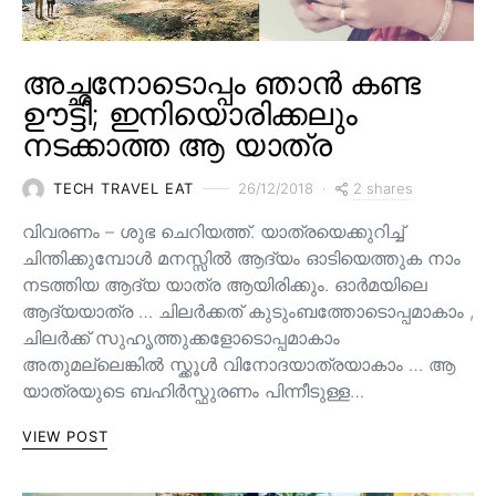
അച്ഛനോടൊപ്പം ഞാൻ കണ്ട
ഊട്ടി; ഇനിയൊരിക്കലും
നടക്കാത്ത ആ യാത്ര
2 shares
TECH TRAVEL EAT
26/12/2018
വിവരണം – ശുഭ ചെറിയത്ത്. യാത്രയെക്കുറിച്ച്
ചിന്തിക്കുമ്പോൾ മനസ്സിൽ ആദ്യം ഓടിയെത്തുക നാം
നടത്തിയ ആദ്യ യാത്ര ആയിരിക്കും. ഓർമയിലെ
ആദ്യയാത്ര … ചിലർക്കത് കുടുംബത്തോടൊപ്പമാകാം ,
ചിലർക്ക് സുഹൃത്തുക്കളോടൊപ്പമാകാം
അതുമല്ലെങ്കിൽ സ്ക്കൂൾ വിനോദയാത്രയാകാം … ആ
യാത്രയുടെ ബഹിർസ്ഫുരണം പിന്നീടുള്ള…
VIEW POST