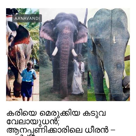
AANAVANDI
കരിയെ മെരുക്കിയ കടുവ
വേലായുധൻ;
ആനപ്പണിക്കാരിലെ ധീരൻ –