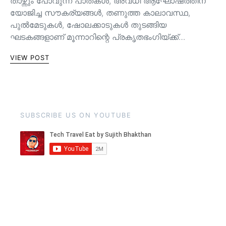
താഴ്ന്നും പോവുന്ന പാതകള്‍, അവധി ആഘോഷത്തിന്
യോജിച്ച സൗകര്യങ്ങള്‍, തണുത്ത കാലാവസ്ഥ,
പുൽമേടുകൾ, ഷോലക്കാടുകൾ തുടങ്ങിയ
ഘടകങ്ങളാണ് മൂന്നാറിന്റെ പ്രകൃതഭംഗിയ്ക്ക്…
VIEW POST
SUBSCRIBE US ON YOUTUBE