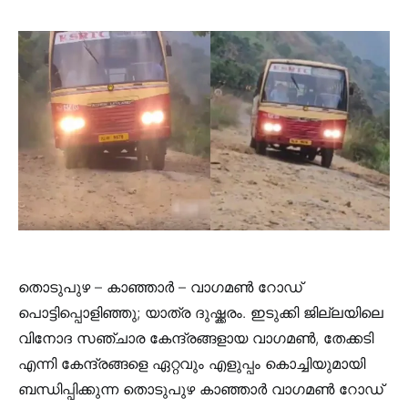
തൊടുപുഴ – കാഞ്ഞാർ – വാഗമൺ റോഡ്
പൊട്ടിപ്പൊളിഞ്ഞു; യാത്ര ദുഷ്ക്കരം. ഇടുക്കി ജില്ലയിലെ
വിനോദ സഞ്ചാര കേന്ദ്രങ്ങളായ വാഗമൺ, തേക്കടി
എന്നി കേന്ദ്രങ്ങളെ ഏറ്റവും എളുപ്പം കൊച്ചിയുമായി
ബന്ധിപ്പിക്കുന്ന തൊടുപുഴ കാഞ്ഞാർ വാഗമൺ റോഡ്