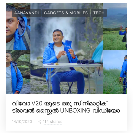
AANAVANDI
GADGETS & MOBILES
TECH
വിവോ V20 യുടെ ഒരു സിനിമാറ്റിക്
ട്രാവൽ സ്റ്റൈൽ UNBOXING വീഡിയോ
114 shares
14/10/2020