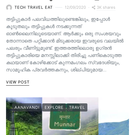
3K shares
TECH TRAVEL EAT
12/09/2020
തട്ടിപ്പുകാർ പലവിധത്തിലുണ്ടെങ്കിലും, ഇപ്പോൾ
കൂടുതലും തട്ടിപ്പുകൾ നടക്കുന്നത്
ഓൺലൈനിലൂടെയാണ്. ആർക്കും ഒരു സംശയവും
തോന്നാതെ പറ്റിക്കാൻ മിടുക്കരായ ഇവരുടെ വലയിൽ
പലരും വീണിട്ടുമുണ്ട്. ഇത്തരത്തിലൊരു ഉഗ്രൻ
തട്ടിപ്പുകാരിയെ മനസ്സിലാക്കി തിരിച്ചു പണികൊടുത്ത
കഥയാണ് കോഴിക്കോട് കുന്നമംഗലം സ്വദേശിയും,
സാമൂഹിക പ്രവർത്തകനും, ശില്പിയുമായ…
VIEW POST
AANAVANDI
EXPLORE
TRAVEL