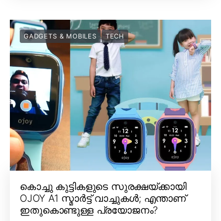
GADGETS & MOBILES
TECH
കൊച്ചു കുട്ടികളുടെ സുരക്ഷയ്ക്കായി
OJOY A1 സ്മാർട്ട് വാച്ചുകൾ; എന്താണ്
ഇതുകൊണ്ടുള്ള പ്രയോജനം?