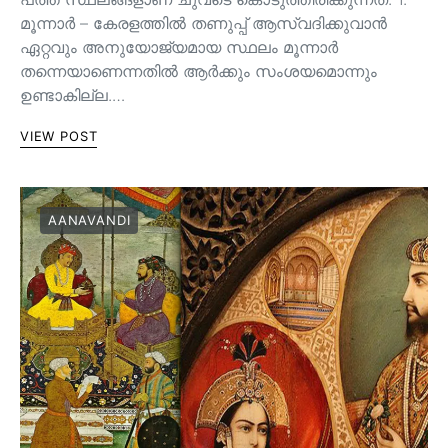
മൂന്നാർ – കേരളത്തിൽ തണുപ്പ് ആസ്വദിക്കുവാൻ
ഏറ്റവും അനുയോജ്യമായ സ്ഥലം മൂന്നാർ
തന്നെയാണെന്നതിൽ ആർക്കും സംശയമൊന്നും
ഉണ്ടാകില്ല.…
VIEW POST
AANAVANDI