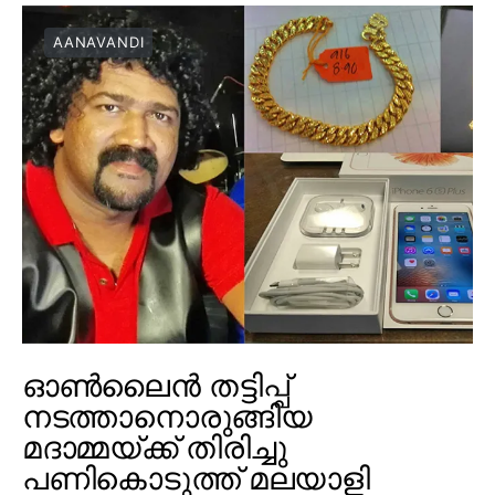
AANAVANDI
ഓൺലൈൻ തട്ടിപ്പ്
നടത്താനൊരുങ്ങിയ
മദാമ്മയ്ക്ക് തിരിച്ചു
പണികൊടുത്ത് മലയാളി