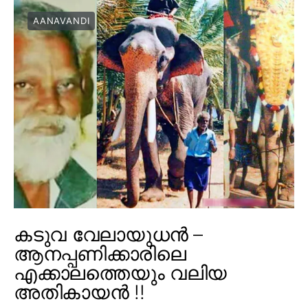
AANAVANDI
കടുവ വേലായുധൻ –
ആനപ്പണിക്കാരിലെ
എക്കാലത്തെയും വലിയ
അതികായൻ !!