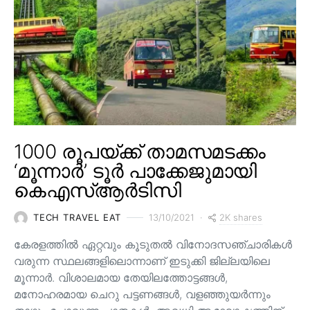
1000 രൂപയ്ക്ക് താമസമടക്കം
‘മൂന്നാർ’ ടൂർ പാക്കേജുമായി
കെഎസ്ആർടിസി
2K shares
TECH TRAVEL EAT
13/10/2021
കേരളത്തിൽ ഏറ്റവും കൂടുതൽ വിനോദസഞ്ചാരികൾ
വരുന്ന സ്ഥലങ്ങളിലൊന്നാണ് ഇടുക്കി ജില്ലയിലെ
മൂന്നാർ. വിശാലമായ തേയിലത്തോട്ടങ്ങള്‍,
മനോഹരമായ ചെറു പട്ടണങ്ങള്‍, വളഞ്ഞുയര്‍ന്നും