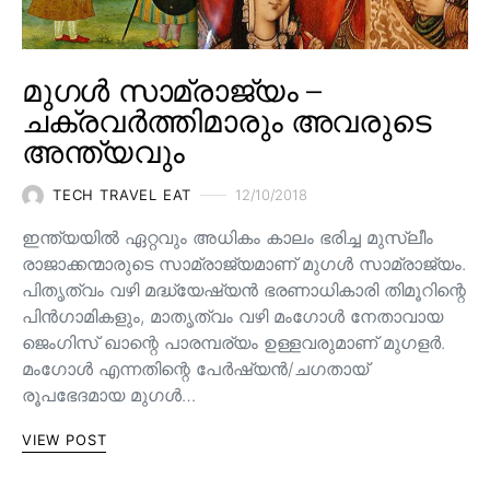
മുഗൾ സാമ്രാജ്യം –
ചക്രവർത്തിമാരും അവരുടെ
അന്ത്യവും
TECH TRAVEL EAT
12/10/2018
ഇന്ത്യയിൽ ഏറ്റവും അധികം കാലം ഭരിച്ച മുസ്ലീം
രാജാക്കന്മാരുടെ സാമ്രാജ്യമാണ് മുഗൾ സാമ്രാജ്യം.
പിതൃത്വം വഴി മദ്ധ്യേഷ്യൻ ഭരണാധികാരി തിമൂറിന്റെ
പിൻ‌ഗാമികളും, മാതൃത്വം വഴി മംഗോൾ നേതാവായ
ജെംഗിസ് ഖാന്റെ പാരമ്പര്യം ഉള്ളവരുമാണ്‌ മുഗളർ.
മംഗോൾ എന്നതിന്റെ പേർഷ്യൻ/ചഗതായ്
രൂപഭേദമായ മുഗൾ…
VIEW POST