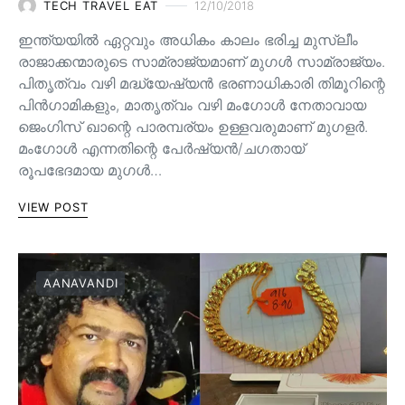
TECH TRAVEL EAT
12/10/2018
ഇന്ത്യയിൽ ഏറ്റവും അധികം കാലം ഭരിച്ച മുസ്ലീം
രാജാക്കന്മാരുടെ സാമ്രാജ്യമാണ് മുഗൾ സാമ്രാജ്യം.
പിതൃത്വം വഴി മദ്ധ്യേഷ്യൻ ഭരണാധികാരി തിമൂറിന്റെ
പിൻ‌ഗാമികളും, മാതൃത്വം വഴി മംഗോൾ നേതാവായ
ജെംഗിസ് ഖാന്റെ പാരമ്പര്യം ഉള്ളവരുമാണ്‌ മുഗളർ.
മംഗോൾ എന്നതിന്റെ പേർഷ്യൻ/ചഗതായ്
രൂപഭേദമായ മുഗൾ…
VIEW POST
AANAVANDI