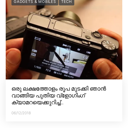
GADGETS & MOBILES
TECH
ഒരു ലക്ഷത്തോളം രൂപ മുടക്കി ഞാൻ
വാങ്ങിയ പുതിയ വ്‌ളോഗിംഗ്
ക്യാമറയെക്കുറിച്ച്..
06/12/2018