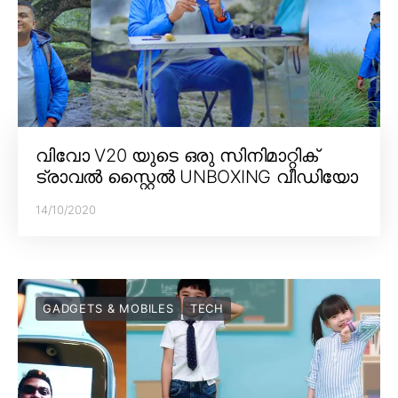
വിവോ V20 യുടെ ഒരു സിനിമാറ്റിക്
ട്രാവൽ സ്റ്റൈൽ UNBOXING വീഡിയോ
14/10/2020
GADGETS & MOBILES
TECH