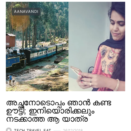
AANAVANDI
അച്ഛനോടൊപ്പം ഞാൻ കണ്ട
ഊട്ടി; ഇനിയൊരിക്കലും
നടക്കാത്ത ആ യാത്ര
TECH TRAVEL EAT
26/12/2018