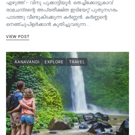
എഴുത്ത് – വിനു പൂക്കാട്ടിയൂർ. തെച്ചിക്കോട്ടുകാവ്
രാമചന്ദ്രന്റെ അപ്രതീക്ഷിത ഇടിയേറ്റ് പുതുനഗരം
പാടത്തു വീണ്ടുകിടക്കുന്ന കർണ്ണൻ. കർണ്ണന്റെ
നെഞ്ചുപിളർക്കാൻ കുതിച്ചുവരുന്ന…
VIEW POST
AANAVANDI
EXPLORE
TRAVEL