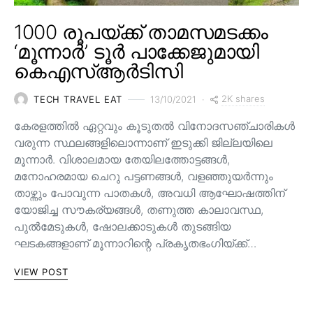
1000 രൂപയ്ക്ക് താമസമടക്കം
‘മൂന്നാർ’ ടൂർ പാക്കേജുമായി
കെഎസ്ആർടിസി
2K shares
TECH TRAVEL EAT
13/10/2021
കേരളത്തിൽ ഏറ്റവും കൂടുതൽ വിനോദസഞ്ചാരികൾ
വരുന്ന സ്ഥലങ്ങളിലൊന്നാണ് ഇടുക്കി ജില്ലയിലെ
മൂന്നാർ. വിശാലമായ തേയിലത്തോട്ടങ്ങള്‍,
മനോഹരമായ ചെറു പട്ടണങ്ങള്‍, വളഞ്ഞുയര്‍ന്നും
താഴ്ന്നും പോവുന്ന പാതകള്‍, അവധി ആഘോഷത്തിന്
യോജിച്ച സൗകര്യങ്ങള്‍, തണുത്ത കാലാവസ്ഥ,
പുൽമേടുകൾ, ഷോലക്കാടുകൾ തുടങ്ങിയ
ഘടകങ്ങളാണ് മൂന്നാറിന്റെ പ്രകൃതഭംഗിയ്ക്ക്…
VIEW POST