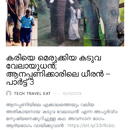
കരിയെ മെരുക്കിയ കടുവ
വേലായുധൻ;
ആനപ്പണിക്കാരിലെ ധീരൻ –
പാർട്ട് 3
TECH TRAVEL EAT
16/10/2019
ആനപ്പണിയിലെ എക്കാലത്തെയും വലിയ
അതികായനായ ‘കടുവ വേലാധൻ’ എന്ന അപൂർവ്വ
മനുഷ്യനെക്കുറിച്ചുള്ള കഥ. അവസാന ഭാഗം.
ആദ്യഭാഗം വായിക്കുവാൻ : https://bit.ly/33rRcbo.