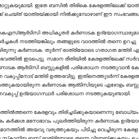
 മാറ്റുകയുമായി. ഇതേ ബസിൽ തിരികെ കേരളത്തിലേക്ക് യാത്
്ക് ചെയ്ത് യാത്രയ്ക്കായി നിൽക്കുമ്പോഴാണ് ഈ സംഭവങ്ങ
 കെഎസ്ആർടിസി അധികൃതർ കർണാടക ഉദ്യോഗസ്ഥരുമാ
്ചകൾ നടത്തിയങ്കിലും തങ്ങളുടെ വാദത്തിൽ തന്നെ ഉറച്ചു
രുന്നു കർണാടക. തുർന്ന് രാത്രിയോടെ ഗതാഗത മന്ത്രി എ
ഭവത്തിൽ ഇടപെട്ടു. സമാന രീതിയിൽ കേരളത്തിലേക്ക് സർവ
കർണാടക ആർടിസി ബസ്സുകളിൽ പരിശോധന നടത്തുവാൻ ക
കുപ്പിനോട് മന്ത്രി ഉത്തരവിട്ടു. ഇതിനെത്തുടർന്ന് കേരളത്ത
ടത്തുകയായിരുന്ന കർണാടക ആര്ടിസിയുടെ ഏഴോളം ബസ്
വകുപ്പ് ഉദ്യോഗസ്ഥർ പരിശോധന നടത്തുകയുണ്ടായി.
ിൽത്തന്നെ കേരളവും തിരിച്ചടിക്കുകയാണെന്നു ബോധ്യ
ം കർക്കശ മനോഭാവം പുലർത്തിയിരുന്ന കർണാടക ഉദ്യ
മാനത്തിൽ അയവു വരുത്തുകയും പിടിച്ചു വെച്ചിരുന്ന കേരള
്‌കാനിയ ബസ് രാത്രിയോടെ തന്നെ വിട്ടയയ്ക്കുകയും ചെയ