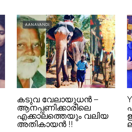
AANAVANDI
കടുവ വേലായുധൻ –
Y
ആനപ്പണിക്കാരിലെ
എക്കാലത്തെയും വലിയ
ഇ
അതികായൻ !!
ല