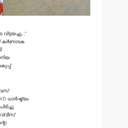
വിട്ടയച്ചു…”
ണ് കർണാടക
ി
ാനിയ
ുപ്പ്
 ബസ്
VD ധാർഷ്ട്യം
ിച്ചു
വ്വീസ്
്റെ)