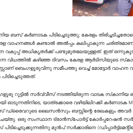
ിയ ബസ് കർണാടക പിടിച്ചെടുത്തു; കേരളം തിരിച്ചടിച്ചതോടെ 
 വാഹനങ്ങൾ കണ്ടാൽ അൽപ്പം കലിപ്പാകുന്ന ചരിത്രമാ
 വകുപ്പ് അധികൃതർക്ക് പണ്ടുമുതലേയുള്ളത്. ഇത് ഒന്നുകൂട
ക്കുന്ന വിധത്തിൽ കഴിഞ്ഞ ദിവസം കേരള ആർടിസിയുടെ സ്‌ക
ണ് ബെംഗളൂരുവിനു സമീപത്തു വെച്ച് മോട്ടോർ വാഹന വക
ിടിച്ചെടുത്തത്.
ളൂരു റൂട്ടിൽ സർവ്വീസ് നടത്തിയിരുന്ന വാടക സ്‌കാനിയ
ായി ഓടുന്നതിനിടെ, യാത്രക്കാരെ വഴിയിലിറക്കി കർണാടക M
ബസ് ഡ്രൈവറുടെ ലൈസൻസും ബസ്സിന്റെ രേഖകളും അവർ പിട
ചെയ്തു. ഒരു സംസ്ഥാന ട്രാൻസ്‌പോർട്ട് കോർപ്പറേഷൻ സർ
പിടിച്ചെടുക്കുന്നതിനു മുൻപ് സർക്കാരിനെ (ഡിപ്പാർട്ട്മെന്റിന