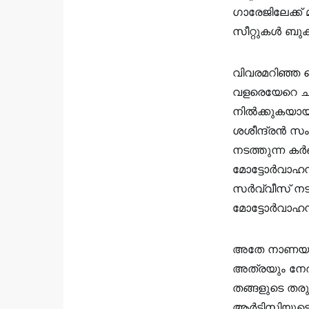
ഗാരേജിലേക്ക്
സീറ്റുകൾ ബുക
വിവരമറിഞ്ഞ
വളരെയേറെ ചർച
നിൽക്കുകയായി
ശശീന്ദ്രൻ സം
നടത്തുന്ന 
മോട്ടോർവാഹന വ
സർവ്വീസ് ന
മോട്ടോർവാഹന
അതേ നാണയത്ത
അത്രയും നേര
തങ്ങളുടെ തരു
ആർടിസിയുടെ സ