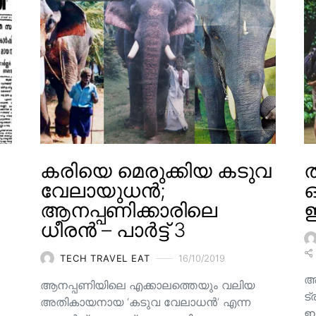
കരിയെ മെരുക്കിയ കടുവ
ത
വേലായുധൻ;
ആനപ്പണിക്കാരിലെ
ഇ
ധീരൻ – പാർട്ട് 3
TECH TRAVEL EAT
16/10/2019
അ
ആനപ്പണിയിലെ എക്കാലത്തെയും വലിയ
ട്
അതികായനായ ‘കടുവ വേലാധൻ’ എന്ന
ഇ