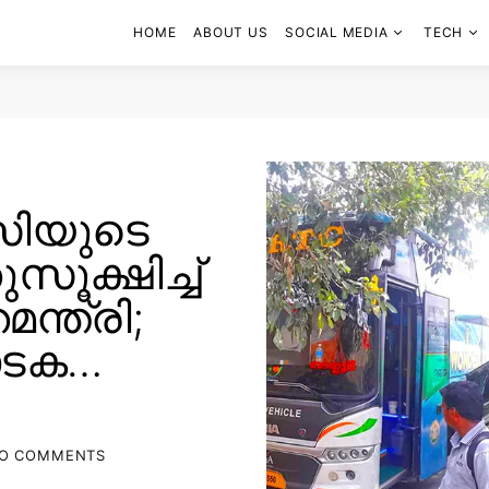
HOME
ABOUT US
SOCIAL MEDIA
TECH
ിയുടെ
ൂക്ഷിച്ച്
ന്ത്രി;
ണാടക…
O COMMENTS