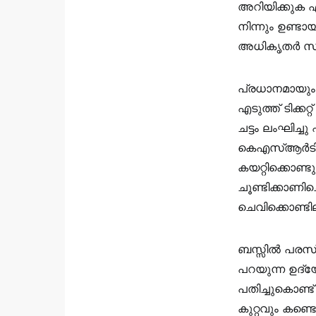
അറിയിക്കുക 
നിന്നും ഉണ്ട
അധികൃതർ സം
പ്രധാനമായും 
എടുത്ത് ടിക്ക
ചട്ടം ലംഘിച്ച
കെഎസ്ആർടിസി
കയറ്റിക്കൊണ്ട
ചൂണ്ടിക്കാണി
ചെവിക്കൊണ്ടി
ബസ്സിൽ പരസ്യ
പറയുന്ന ഉദ്യ
പതിച്ചുകൊണ്
കുറ്റവും കണ്