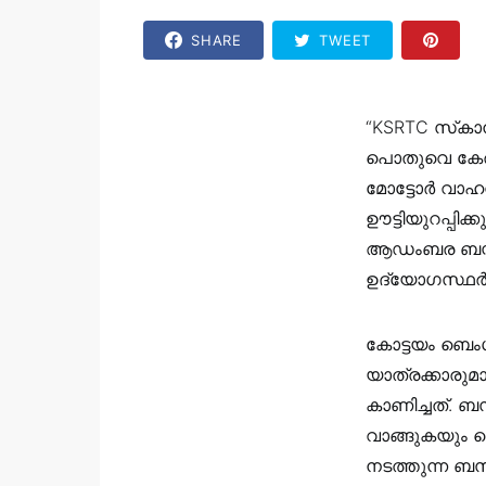
SHARE
TWEET
“KSRTC സ്‌കാന
പൊതുവെ കേരള
മോട്ടോർ വാഹന
ഊട്ടിയുറപ്പി
ആഡംബര ബസ്സാ
ഉദ്യോഗസ്ഥർ പ
കോട്ടയം ബെംഗ
യാത്രക്കാരുമ
കാണിച്ചത്. 
വാങ്ങുകയും 
നടത്തുന്ന ബസ് 