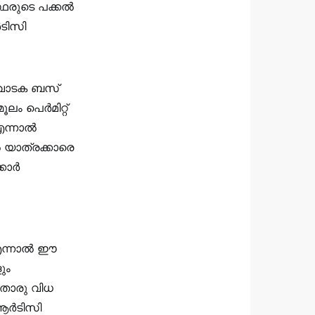
ഥരുടെ പക്കൽ
ർടിസി
. വാടക ബസ്
ൂലം പെർമിറ്റ്
 എന്നാൽ
 യാത്രക്കാരെ
്കാർ
. എന്നാൽ ഈ
ും
ാതൊരു വിധ
 ആർടിസി