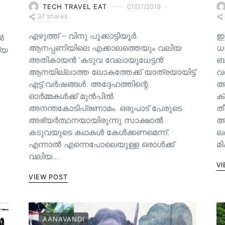
TECH TRAVEL EAT
01/07/2019
37 shares
എഴുത്ത് – വിനു പൂക്കാട്ടിയൂർ.
ഇ
ിൽ
ആനപ്പണിയിലെ എക്കാലത്തെയും വലിയ
ധ
്യ
അതികായൻ ‘കടുവ വേലായുധേട്ടൻ’
ബാ
ആനയില്ലാത്ത ലോകത്തേക്ക് യാത്രയായിട്ട്
വ
എട്ട് വർഷങ്ങൾ. അദ്ദേഹത്തിന്റെ
അ
ഓർമ്മകൾക്ക് മുൻപിൽ
ക
അനന്തകോടിപ്രണാമം. ഒരുപാട് പേരുടെ
തീ
അഭ്യർത്ഥനയായിരുന്നു സാക്ഷാൽ
അല
കടുവയുടെ കഥകൾ കേൾക്കണമെന്ന്.
ല
എന്നാൽ എന്നെപോലെയുള്ള ഒരാൾക്ക്
മ
വലിയ…
VI
VIEW POST
AANAVANDI