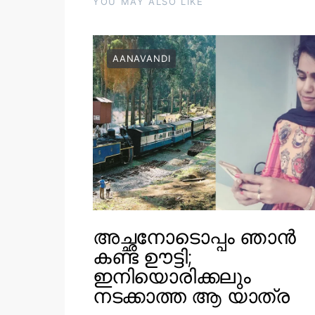
YOU MAY ALSO LIKE
AANAVANDI
അച്ഛനോടൊപ്പം ഞാൻ
കണ്ട ഊട്ടി;
ഇനിയൊരിക്കലും
നടക്കാത്ത ആ യാത്ര