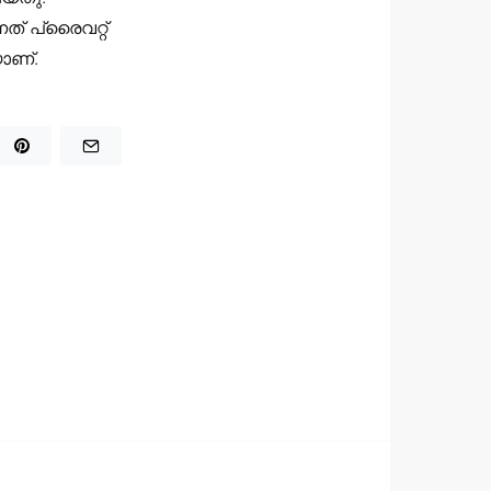
് പ്രൈവറ്റ്
ാണ്.