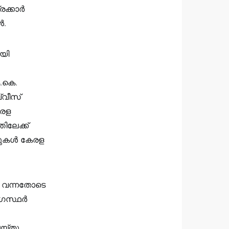
രക്കാർ
ൾ.
യി
.കെ.
്വീസ്
േരള
ിലേക്ക്
സുകൾ കേരള
ം വന്നതോടെ
ോഗസ്ഥർ
്‌തു.