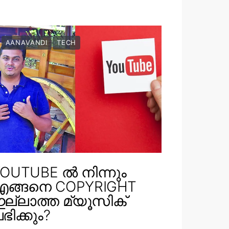
AANAVANDI
TECH
OUTUBE ൽ നിന്നും
എങ്ങനെ COPYRIGHT
ല്ലാത്ത മ്യൂസിക്
ഭിക്കും?