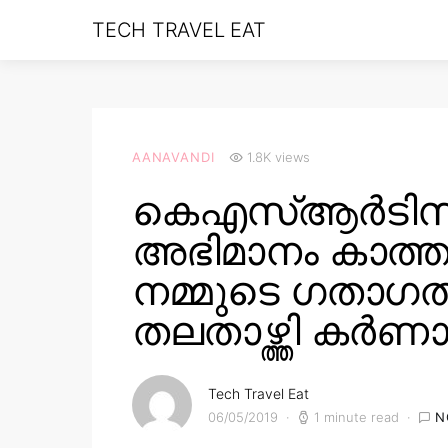
TECH TRAVEL EAT
AANAVANDI
1.8K views
കെഎസ്ആർടിസ
അഭിമാനം കാത്തുസ
നമ്മുടെ ഗതാഗതമ
തലതാഴ്ത്തി കർ
Tech Travel Eat
06/05/2019
1 minute read
N