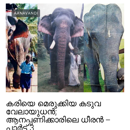
AANAVANDI
കരിയെ മെരുക്കിയ കടുവ
വേലായുധൻ;
ആനപ്പണിക്കാരിലെ ധീരൻ –
പാർട്ട് 3