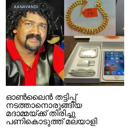
AANAVANDI
ഓൺലൈൻ തട്ടിപ്പ്
നടത്താനൊരുങ്ങിയ
മദാമ്മയ്ക്ക് തിരിച്ചു
പണികൊടുത്ത് മലയാളി