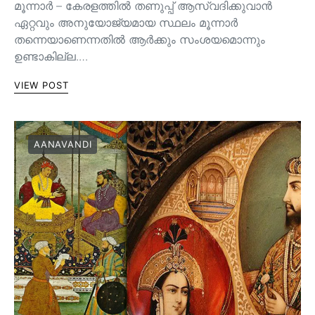
മൂന്നാർ – കേരളത്തിൽ തണുപ്പ് ആസ്വദിക്കുവാൻ
ഏറ്റവും അനുയോജ്യമായ സ്ഥലം മൂന്നാർ
തന്നെയാണെന്നതിൽ ആർക്കും സംശയമൊന്നും
ഉണ്ടാകില്ല.…
VIEW POST
AANAVANDI