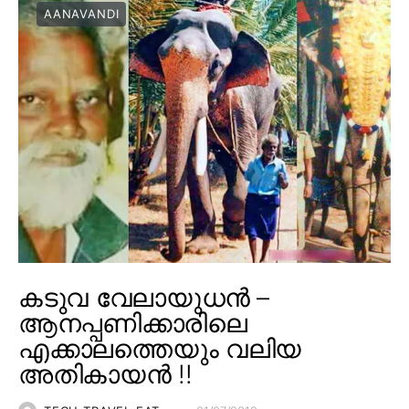
AANAVANDI
കടുവ വേലായുധൻ –
ആനപ്പണിക്കാരിലെ
എക്കാലത്തെയും വലിയ
അതികായൻ !!