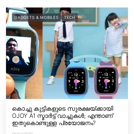
GADGETS & MOBILES
TECH
കൊച്ചു കുട്ടികളുടെ സുരക്ഷയ്ക്കായി
OJOY A1 സ്മാർട്ട് വാച്ചുകൾ; എന്താണ്
ഇതുകൊണ്ടുള്ള പ്രയോജനം?