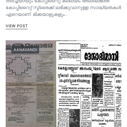
തീർച്ചയായും കോപ്പിറൈറ്റ് ക്ലെയിം അല്ലെങ്കിൽ
കോപ്പിറൈറ്റ് സ്ട്രൈക്ക് ലഭിക്കുവാനുള്ള സാദ്ധ്യതകൾ
ഏറെയാണ്. മിക്കയാളുകളും…
VIEW POST
AANAVANDI