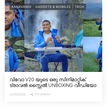
AANAVANDI
GADGETS & MOBILES
TECH
വിവോ V20 യുടെ ഒരു സിനിമാറ്റിക്
ട്രാവൽ സ്റ്റൈൽ UNBOXING വീഡിയോ
114 shares
14/10/2020