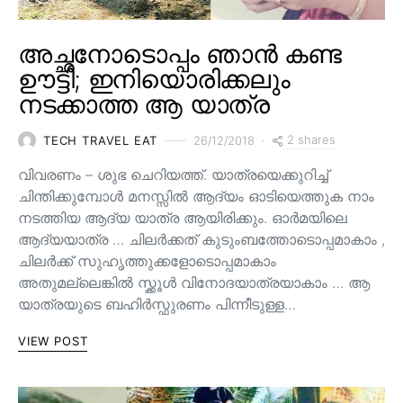
അച്ഛനോടൊപ്പം ഞാൻ കണ്ട
ഊട്ടി; ഇനിയൊരിക്കലും
നടക്കാത്ത ആ യാത്ര
2 shares
TECH TRAVEL EAT
26/12/2018
വിവരണം – ശുഭ ചെറിയത്ത്. യാത്രയെക്കുറിച്ച്
ചിന്തിക്കുമ്പോൾ മനസ്സിൽ ആദ്യം ഓടിയെത്തുക നാം
നടത്തിയ ആദ്യ യാത്ര ആയിരിക്കും. ഓർമയിലെ
ആദ്യയാത്ര … ചിലർക്കത് കുടുംബത്തോടൊപ്പമാകാം ,
ചിലർക്ക് സുഹൃത്തുക്കളോടൊപ്പമാകാം
അതുമല്ലെങ്കിൽ സ്ക്കൂൾ വിനോദയാത്രയാകാം … ആ
യാത്രയുടെ ബഹിർസ്ഫുരണം പിന്നീടുള്ള…
VIEW POST