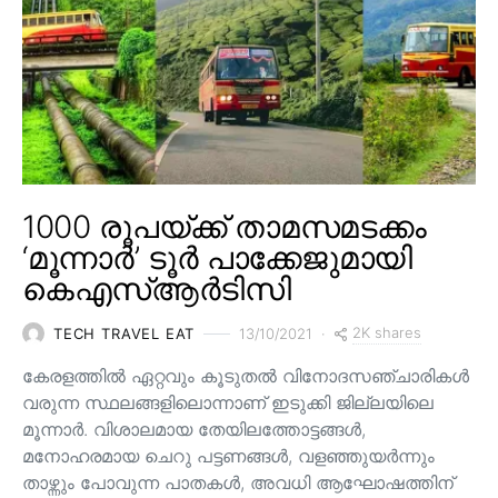
1000 രൂപയ്ക്ക് താമസമടക്കം
‘മൂന്നാർ’ ടൂർ പാക്കേജുമായി
കെഎസ്ആർടിസി
2K shares
TECH TRAVEL EAT
13/10/2021
കേരളത്തിൽ ഏറ്റവും കൂടുതൽ വിനോദസഞ്ചാരികൾ
വരുന്ന സ്ഥലങ്ങളിലൊന്നാണ് ഇടുക്കി ജില്ലയിലെ
മൂന്നാർ. വിശാലമായ തേയിലത്തോട്ടങ്ങള്‍,
മനോഹരമായ ചെറു പട്ടണങ്ങള്‍, വളഞ്ഞുയര്‍ന്നും
താഴ്ന്നും പോവുന്ന പാതകള്‍, അവധി ആഘോഷത്തിന്