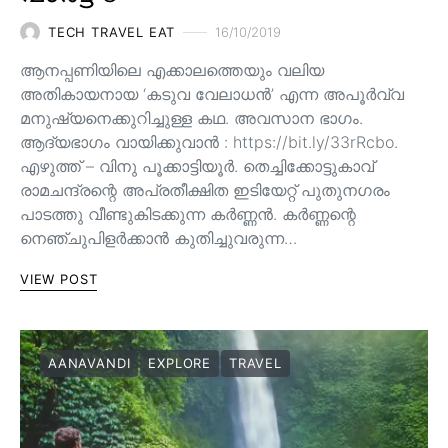
TECH TRAVEL EAT
16/10/2019
ആനപ്പണിയിലെ എക്കാലത്തെയും വലിയ
അതികായനായ ‘കടുവ വേലാധൻ’ എന്ന അപൂർവ്വ
മനുഷ്യനെക്കുറിച്ചുള്ള കഥ. അവസാന ഭാഗം.
ആദ്യഭാഗം വായിക്കുവാൻ : https://bit.ly/33rRcbo.
എഴുത്ത് – വിനു പൂക്കാട്ടിയൂർ. തെച്ചിക്കോട്ടുകാവ്
രാമചന്ദ്രന്റെ അപ്രതീക്ഷിത ഇടിയേറ്റ് പുതുനഗരം
പാടത്തു വീണ്ടുകിടക്കുന്ന കർണ്ണൻ. കർണ്ണന്റെ
നെഞ്ചുപിളർക്കാൻ കുതിച്ചുവരുന്ന…
VIEW POST
AANAVANDI
EXPLORE
TRAVEL