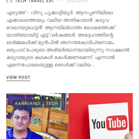
TECH TRAVEL EAT
01/07/2019
എഴുത്ത് – വിനു പൂക്കാട്ടിയൂർ. ആനപ്പണിയിലെ
എക്കാലത്തെയും വലിയ അതികായൻ ‘കടുവ
വേലായുധേട്ടൻ’ ആനയില്ലാത്ത ലോകത്തേക്ക്
യാത്രയായിട്ട് എട്ട് വർഷങ്ങൾ. അദ്ദേഹത്തിന്റെ
ഓർമ്മകൾക്ക് മുൻപിൽ അനന്തകോടിപ്രണാമം.
ഒരുപാട് പേരുടെ അഭ്യർത്ഥനയായിരുന്നു സാക്ഷാൽ
കടുവയുടെ കഥകൾ കേൾക്കണമെന്ന്. എന്നാൽ
എന്നെപോലെയുള്ള ഒരാൾക്ക് വലിയ…
VIEW POST
AANAVANDI
TECH