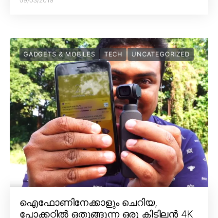
09/03/2019
GADGETS & MOBILES
TECH
UNCATEGORIZED
ഐഫോണിനേക്കാളും ചെറിയ,
പോക്കറ്റിൽ ഒതുങ്ങുന്ന ഒരു കിടിലൻ 4K