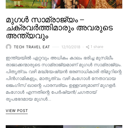
മുഗൾ സാമ്രാജ്യം –
ചക്രവർത്തിമാരും അവരുടെ
അന്ത്യവും
1 share
TECH TRAVEL EAT
12/10/2018
ഇന്ത്യയിൽ ഏറ്റവും അധികം കാലം ഭരിച്ച മുസ്ലീം
രാജാക്കന്മാരുടെ സാമ്രാജ്യമാണ് മുഗൾ സാമ്രാജ്യം.
പിതൃത്വം വഴി മദ്ധ്യേഷ്യൻ ഭരണാധികാരി തിമൂറിന്റെ
പിൻ‌ഗാമികളും, മാതൃത്വം വഴി മംഗോൾ നേതാവായ
ജെംഗിസ് ഖാന്റെ പാരമ്പര്യം ഉള്ളവരുമാണ്‌ മുഗളർ.
മംഗോൾ എന്നതിന്റെ പേർഷ്യൻ/ചഗതായ്
രൂപഭേദമായ മുഗൾ…
VIEW POST