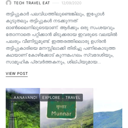
TECH TRAVEL EAT
12/09/2020
തട്ടിപ്പുകാർ പലവിധത്തിലുണ്ടെങ്കിലും, ഇപ്പോൾ
കൂടുതലും തട്ടിപ്പുകൾ നടക്കുന്നത്
ഓൺലൈനിലൂടെയാണ്. ആർക്കും ഒരു സംശയവും
തോന്നാതെ പറ്റിക്കാൻ മിടുക്കരായ ഇവരുടെ വലയിൽ
പലരും വീണിട്ടുമുണ്ട്. ഇത്തരത്തിലൊരു ഉഗ്രൻ
തട്ടിപ്പുകാരിയെ മനസ്സിലാക്കി തിരിച്ചു പണികൊടുത്ത
കഥയാണ് കോഴിക്കോട് കുന്നമംഗലം സ്വദേശിയും,
സാമൂഹിക പ്രവർത്തകനും, ശില്പിയുമായ…
VIEW POST
AANAVANDI
EXPLORE
TRAVEL