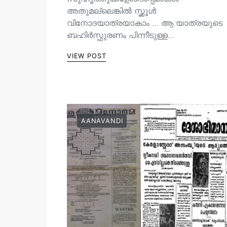
അതുമല്ലെങ്കിൽ സ്ക്കൂൾ
വിനോദയാത്രയാകാം … ആ യാത്രയുടെ
ബഹിർസ്ഫുരണം പിന്നീടുള്ള…
VIEW POST
AANAVANDI