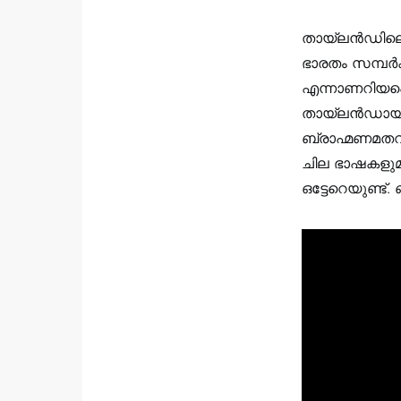
തായ്‌ലന്‍ഡില
ഭാരതം സമ്പര്‍
എന്നാണറിയപ്പെട
തായ്‌ലന്‍ഡായി.
ബ്രാഹ്മണമതവു
ചില ഭാഷകളുമാ
ഒട്ടേറെയുണ്ട്