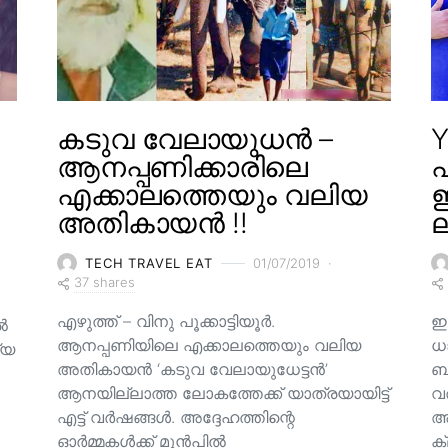
കടുവ വേലായുധൻ –
Y
ആനപ്പണിക്കാരിലെ
എക്കാലത്തെയും വലിയ
ഇ
അതികായൻ !!
ല
TECH TRAVEL EAT
01/07/2019
37 shares
എഴുത്ത് – വിനു പൂക്കാട്ടിയൂർ.
ഇ
ിൽ
ആനപ്പണിയിലെ എക്കാലത്തെയും വലിയ
ധ
്യ
അതികായൻ ‘കടുവ വേലായുധേട്ടൻ’
ബാ
ആനയില്ലാത്ത ലോകത്തേക്ക് യാത്രയായിട്ട്
വ
എട്ട് വർഷങ്ങൾ. അദ്ദേഹത്തിന്റെ
അ
ഓർമ്മകൾക്ക് മുൻപിൽ
ക