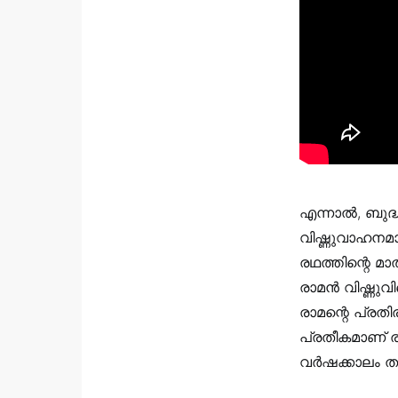
എന്നാല്‍, ബുദ
വിഷ്ണുവാഹനമാ
രഥത്തിന്റെ മ
രാമന്‍ വിഷ്ണ
രാമന്റെ പ്രതി
പ്രതീകമാണ് ര
വര്‍ഷക്കാലം 