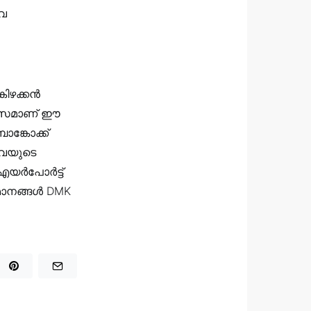
ദവ
കിഴക്കൻ
മാസമാണ് ഈ
ങ്കോക്ക്
ിവയുടെ
 എയർപോർട്ട്
വിമാനങ്ങൾ DMK