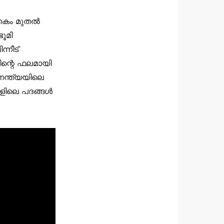
തകം മുതല്‍
ഭൂമി
്നീട്
്തിന്റെ ഫലമായി
ണേന്ത്യയിലെ
ിലെ പദങ്ങള്‍