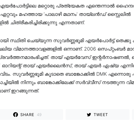
 എയർപോർട്ടിലെ മറ്റൊരു പ്രത്യേകത എന്തെന്നാൽ ഹൈന്
റ്റവും മഹത്തായ ‘പാലാഴി മഥനം’ തായ്‌ലൻഡ് സ്റ്റൈലിൽ
ിൽ ചിത്രീകരിച്ചിരിക്കുന്നു എന്നതാണ്.
ായി സ്ഥിതി ചെയ്യുന്ന സുവർണ്ണഭൂമി എയർപോർട്ട് തെക്കു 
ിയ വിമാനത്താവളങ്ങളിൽ ഒന്നാണ്. 2006 സെപ്റ്റംബർ 
്രവർത്തനമാരംഭിച്ചത്. തായ് എയർവേസ് ഇന്റർനാഷണൽ, ബാ
 ഓറിയന്റ് തായ് എയർലൈൻസ്, തായ് എയർ ഏഷ്യ എന്ന
ഇവിടം. സുവർണ്ണഭൂമി കൂടാതെ ബാങ്കോക്കിൽ DMK എന്നൊരു
ൊച്ചിയിൽ നിന്നും ബാങ്കോക്കിലേക്ക് സർവ്വീസ് നടത്തുന്ന 
ണ് ഇറങ്ങുന്നത്.
SHARE
49
TWEET