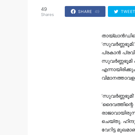
49
SHARE
49
TWEE
Shares
തായ്‌ലാൻഡിന
‘സുവർണ്ണഭൂമി.
പ്രകാൻ പ്രവി
സുവർണ്ണഭൂമി 
എന്നായിരിക്കു
വിമാനത്താവളത
‘സുവർണ്ണഭൂമി’
‘ദൈവത്തിന്റെ
രാജാവായിരുന്
ചെയ്തു. ഹിന്ദ
വേറിട്ട മുഖമാ