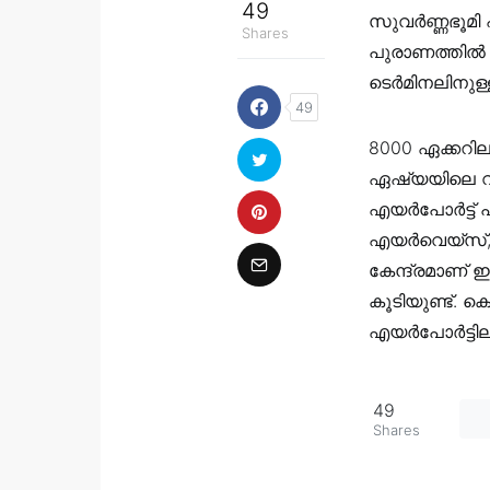
49
സുവർണ്ണഭൂമി
Shares
പുരാണത്തിൽ ഏ
ടെർമിനലിനുള്ള
49
8000 ഏക്കറില
ഏഷ്യയിലെ വല
എയർപോർട്ട് പ
എയർവെയ്സ്,
കേന്ദ്രമാണ് 
കൂടിയുണ്ട്. ക
എയർപോർട്ടിലാ
49
Shares