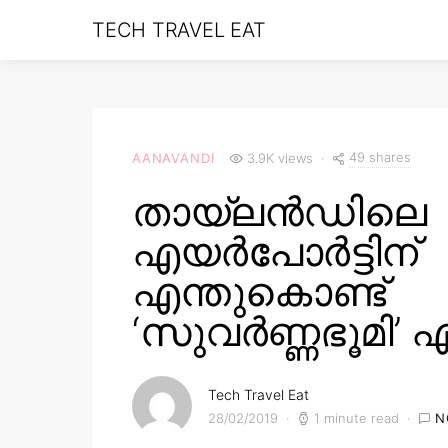
TECH TRAVEL EAT
49 shares
AANAVANDI
3.9K views
തായ്‌ലൻഡിലെ
എയർപോർട്ടിന്
എന്തുകൊണ്ട്
‘സുവർണ്ണഭൂമി’ എ
Tech Travel Eat
28/02/2019
1 minute read
N