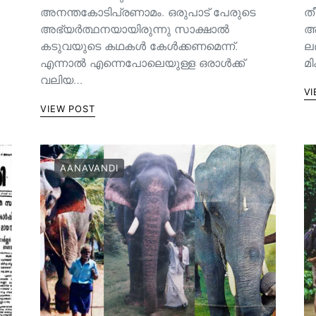
അനന്തകോടിപ്രണാമം. ഒരുപാട് പേരുടെ
തീ
അഭ്യർത്ഥനയായിരുന്നു സാക്ഷാൽ
അല
കടുവയുടെ കഥകൾ കേൾക്കണമെന്ന്.
ല
എന്നാൽ എന്നെപോലെയുള്ള ഒരാൾക്ക്
മ
വലിയ…
VI
VIEW POST
AANAVANDI