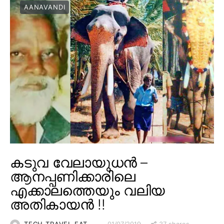
AANAVANDI
കടുവ വേലായുധൻ –
ആനപ്പണിക്കാരിലെ
എക്കാലത്തെയും വലിയ
അതികായൻ !!
37 shares