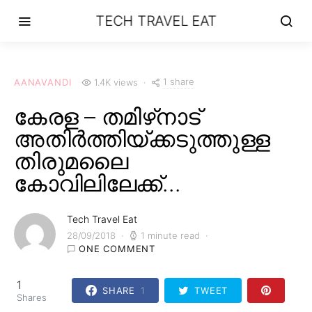
TECH TRAVEL EAT
1 share
AANAVANDI
1.4K views
കേരള – തമിഴ്‌നാട്
അതിർത്തിയ്ക്കടുത്തുള്ള
തിരുമലൈ
കോവിലിലേക്ക്…
Tech Travel Eat
28/09/2018
1 minute read
ONE COMMENT
1
SHARE
1
TWEET
Shares