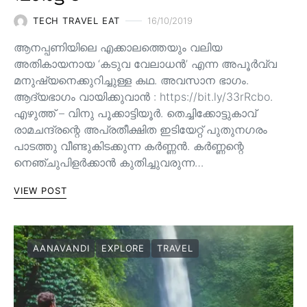
TECH TRAVEL EAT
16/10/2019
ആനപ്പണിയിലെ എക്കാലത്തെയും വലിയ
അതികായനായ ‘കടുവ വേലാധൻ’ എന്ന അപൂർവ്വ
മനുഷ്യനെക്കുറിച്ചുള്ള കഥ. അവസാന ഭാഗം.
ആദ്യഭാഗം വായിക്കുവാൻ : https://bit.ly/33rRcbo.
എഴുത്ത് – വിനു പൂക്കാട്ടിയൂർ. തെച്ചിക്കോട്ടുകാവ്
രാമചന്ദ്രന്റെ അപ്രതീക്ഷിത ഇടിയേറ്റ് പുതുനഗരം
പാടത്തു വീണ്ടുകിടക്കുന്ന കർണ്ണൻ. കർണ്ണന്റെ
നെഞ്ചുപിളർക്കാൻ കുതിച്ചുവരുന്ന…
VIEW POST
AANAVANDI
EXPLORE
TRAVEL