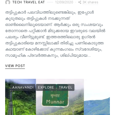
3K shares
TECH TRAVEL EAT
12/09/2020
തട്ടിപ്പുകാർ പലവിധത്തിലുണ്ടെങ്കിലും, ഇപ്പോൾ
കൂടുതലും തട്ടിപ്പുകൾ നടക്കുന്നത്
ഓൺലൈനിലൂടെയാണ്. ആർക്കും ഒരു സംശയവും
തോന്നാതെ പറ്റിക്കാൻ മിടുക്കരായ ഇവരുടെ വലയിൽ
പലരും വീണിട്ടുമുണ്ട്. ഇത്തരത്തിലൊരു ഉഗ്രൻ
തട്ടിപ്പുകാരിയെ മനസ്സിലാക്കി തിരിച്ചു പണികൊടുത്ത
കഥയാണ് കോഴിക്കോട് കുന്നമംഗലം സ്വദേശിയും,
സാമൂഹിക പ്രവർത്തകനും, ശില്പിയുമായ…
VIEW POST
AANAVANDI
EXPLORE
TRAVEL