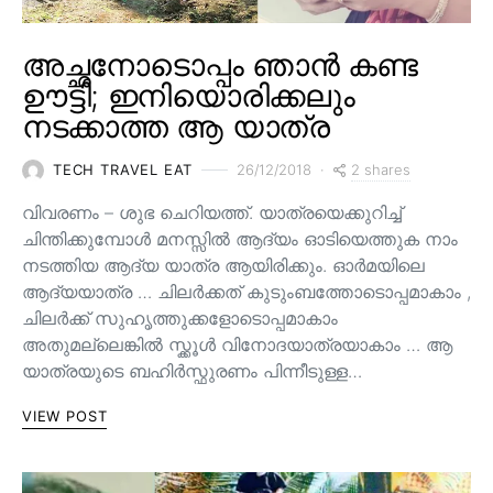
അച്ഛനോടൊപ്പം ഞാൻ കണ്ട
ഊട്ടി; ഇനിയൊരിക്കലും
നടക്കാത്ത ആ യാത്ര
2 shares
TECH TRAVEL EAT
26/12/2018
വിവരണം – ശുഭ ചെറിയത്ത്. യാത്രയെക്കുറിച്ച്
ചിന്തിക്കുമ്പോൾ മനസ്സിൽ ആദ്യം ഓടിയെത്തുക നാം
നടത്തിയ ആദ്യ യാത്ര ആയിരിക്കും. ഓർമയിലെ
ആദ്യയാത്ര … ചിലർക്കത് കുടുംബത്തോടൊപ്പമാകാം ,
ചിലർക്ക് സുഹൃത്തുക്കളോടൊപ്പമാകാം
അതുമല്ലെങ്കിൽ സ്ക്കൂൾ വിനോദയാത്രയാകാം … ആ
യാത്രയുടെ ബഹിർസ്ഫുരണം പിന്നീടുള്ള…
VIEW POST