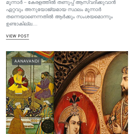
മൂന്നാർ – കേരളത്തിൽ തണുപ്പ് ആസ്വദിക്കുവാൻ
ഏറ്റവും അനുയോജ്യമായ സ്ഥലം മൂന്നാർ
തന്നെയാണെന്നതിൽ ആർക്കും സംശയമൊന്നും
ഉണ്ടാകില്ല.…
VIEW POST
AANAVANDI