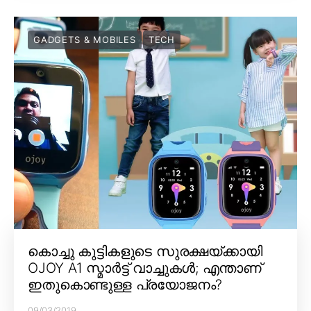
GADGETS & MOBILES
TECH
കൊച്ചു കുട്ടികളുടെ സുരക്ഷയ്ക്കായി
OJOY A1 സ്മാർട്ട് വാച്ചുകൾ; എന്താണ്
ഇതുകൊണ്ടുള്ള പ്രയോജനം?
09/03/2019