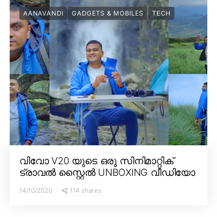
AANAVANDI
GADGETS & MOBILES
TECH
വിവോ V20 യുടെ ഒരു സിനിമാറ്റിക്
ട്രാവൽ സ്റ്റൈൽ UNBOXING വീഡിയോ
114 shares
14/10/2020