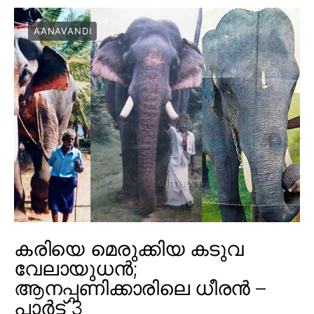
AANAVANDI
കരിയെ മെരുക്കിയ കടുവ
വേലായുധൻ;
ആനപ്പണിക്കാരിലെ ധീരൻ –
പാർട്ട് 3