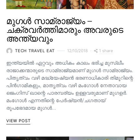
മുഗൾ സാമ്രാജ്യം –
ചക്രവർത്തിമാരും അവരുടെ
അന്ത്യവും
1 share
TECH TRAVEL EAT
12/10/2018
ഇന്ത്യയിൽ ഏറ്റവും അധികം കാലം ഭരിച്ച മുസ്ലീം
രാജാക്കന്മാരുടെ സാമ്രാജ്യമാണ് മുഗൾ സാമ്രാജ്യം.
പിതൃത്വം വഴി മദ്ധ്യേഷ്യൻ ഭരണാധികാരി തിമൂറിന്റെ
പിൻ‌ഗാമികളും, മാതൃത്വം വഴി മംഗോൾ നേതാവായ
ജെംഗിസ് ഖാന്റെ പാരമ്പര്യം ഉള്ളവരുമാണ്‌ മുഗളർ.
മംഗോൾ എന്നതിന്റെ പേർഷ്യൻ/ചഗതായ്
രൂപഭേദമായ മുഗൾ…
VIEW POST