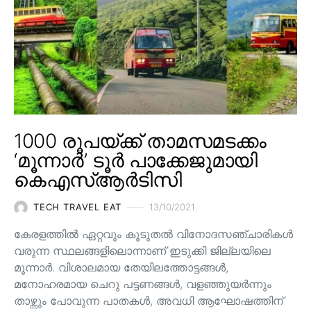
1000 രൂപയ്ക്ക് താമസമടക്കം
‘മൂന്നാർ’ ടൂർ പാക്കേജുമായി
കെഎസ്ആർടിസി
TECH TRAVEL EAT
13/10/2021
കേരളത്തിൽ ഏറ്റവും കൂടുതൽ വിനോദസഞ്ചാരികൾ
വരുന്ന സ്ഥലങ്ങളിലൊന്നാണ് ഇടുക്കി ജില്ലയിലെ
മൂന്നാർ. വിശാലമായ തേയിലത്തോട്ടങ്ങള്‍,
മനോഹരമായ ചെറു പട്ടണങ്ങള്‍, വളഞ്ഞുയര്‍ന്നും
താഴ്ന്നും പോവുന്ന പാതകള്‍, അവധി ആഘോഷത്തിന്