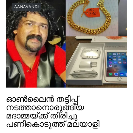
AANAVANDI
ഓൺലൈൻ തട്ടിപ്പ്
നടത്താനൊരുങ്ങിയ
മദാമ്മയ്ക്ക് തിരിച്ചു
പണികൊടുത്ത് മലയാളി