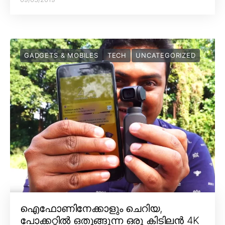
GADGETS & MOBILES
TECH
UNCATEGORIZED
ഐഫോണിനേക്കാളും ചെറിയ,
പോക്കറ്റിൽ ഒതുങ്ങുന്ന ഒരു കിടിലൻ 4K