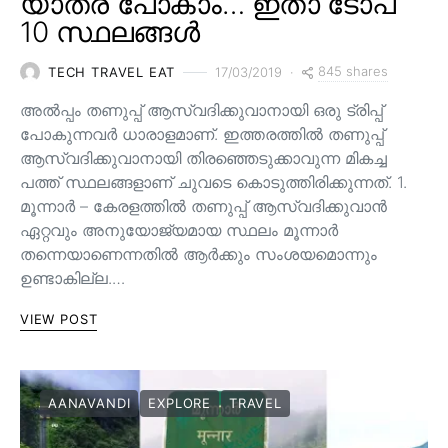
യാത്ര പോകാം… ഇതാ ടോപ്
10 സ്ഥലങ്ങൾ
845 shares
TECH TRAVEL EAT
17/03/2019
അൽപ്പം തണുപ്പ് ആസ്വദിക്കുവാനായി ഒരു ട്രിപ്പ്
പോകുന്നവർ ധാരാളമാണ്. ഇത്തരത്തിൽ തണുപ്പ്
ആസ്വദിക്കുവാനായി തിരഞ്ഞെടുക്കാവുന്ന മികച്ച
പത്ത് സ്ഥലങ്ങളാണ് ചുവടെ കൊടുത്തിരിക്കുന്നത്. 1.
മൂന്നാർ – കേരളത്തിൽ തണുപ്പ് ആസ്വദിക്കുവാൻ
ഏറ്റവും അനുയോജ്യമായ സ്ഥലം മൂന്നാർ
തന്നെയാണെന്നതിൽ ആർക്കും സംശയമൊന്നും
ഉണ്ടാകില്ല.…
VIEW POST
AANAVANDI
EXPLORE
TRAVEL