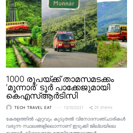
1000 രൂപയ്ക്ക് താമസമടക്കം
‘മൂന്നാർ’ ടൂർ പാക്കേജുമായി
കെഎസ്ആർടിസി
2K shares
TECH TRAVEL EAT
13/10/2021
കേരളത്തിൽ ഏറ്റവും കൂടുതൽ വിനോദസഞ്ചാരികൾ
വരുന്ന സ്ഥലങ്ങളിലൊന്നാണ് ഇടുക്കി ജില്ലയിലെ