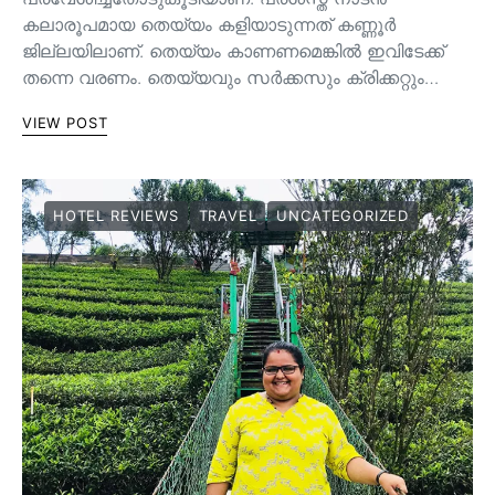
കലാരൂപമായ തെയ്യം കളിയാടുന്നത് കണ്ണൂർ
ജില്ലയിലാണ്. തെയ്യം കാണണമെങ്കിൽ ഇവിടേക്ക്
തന്നെ വരണം. തെയ്യവും സര്‍ക്കസും ക്രിക്കറ്റും…
VIEW POST
HOTEL REVIEWS
TRAVEL
UNCATEGORIZED