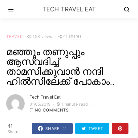
TECH TRAVEL EAT
41 shares
TRAVEL
1.9K views
മഞ്ഞും തണുപ്പും
ആസ്വദിച്ച്
താമസിക്കുവാൻ നന്ദി
ഹിൽസിലേക്ക് പോകാം..
Tech Travel Eat
01/05/2019
1 minute read
NO COMMENTS
41
SHARE
41
TWEET
Shares