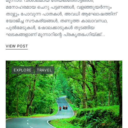
മൂന്നാർ. വിശാലമായ തേയിലത്തോട്ടങ്ങള്‍,
മനോഹരമായ ചെറു പട്ടണങ്ങള്‍, വളഞ്ഞുയര്‍ന്നും
താഴ്ന്നും പോവുന്ന പാതകള്‍, അവധി ആഘോഷത്തിന്
യോജിച്ച സൗകര്യങ്ങള്‍, തണുത്ത കാലാവസ്ഥ,
പുൽമേടുകൾ, ഷോലക്കാടുകൾ തുടങ്ങിയ
ഘടകങ്ങളാണ് മൂന്നാറിന്റെ പ്രകൃതഭംഗിയ്ക്ക്…
VIEW POST
EXPLORE
TRAVEL