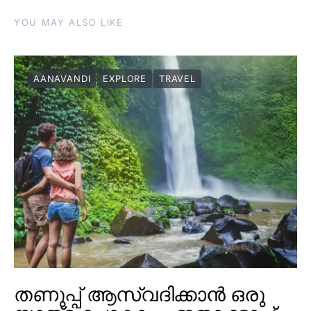
YOU MAY ALSO LIKE
AANAVANDI
EXPLORE
TRAVEL
തണുപ്പ് ആസ്വദിക്കാൻ ഒരു