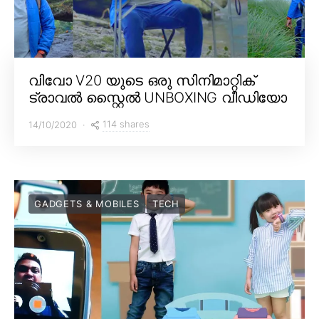
വിവോ V20 യുടെ ഒരു സിനിമാറ്റിക്
ട്രാവൽ സ്റ്റൈൽ UNBOXING വീഡിയോ
114 shares
14/10/2020
GADGETS & MOBILES
TECH