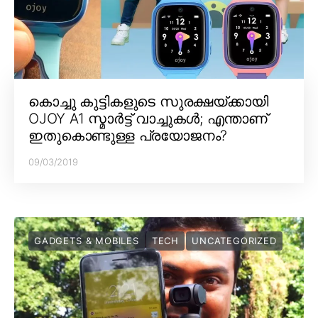
കൊച്ചു കുട്ടികളുടെ സുരക്ഷയ്ക്കായി
OJOY A1 സ്മാർട്ട് വാച്ചുകൾ; എന്താണ്
ഇതുകൊണ്ടുള്ള പ്രയോജനം?
09/03/2019
GADGETS & MOBILES
TECH
UNCATEGORIZED