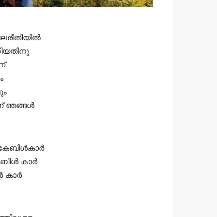
പലരീതിയിൽ
റിയതിനു
ണ്
ം
ും
ാണ് ഞങ്ങൾ
ള കേബിൾകാർ
കേബിൾ കാർ
ൾ കാർ