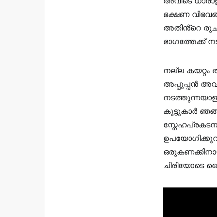
അവിടെ ധാരാളം
ഭക്ഷണ വിഭവങ്
അതിൻ്റെ രുചി
ഭാഗത്തേക്ക് നട
നല്ല കയറ്റം തു
അപ്പൂപ്പൻ അവ
നടത്തുന്നയാളാ
കൂട്ടുകാർ ഞങ്
സ്നേഹപ്രകടന
ഉപയോഗിക്കുവ
ഒരുകണക്കിനായി
ചിരിയോടെ കൈതന