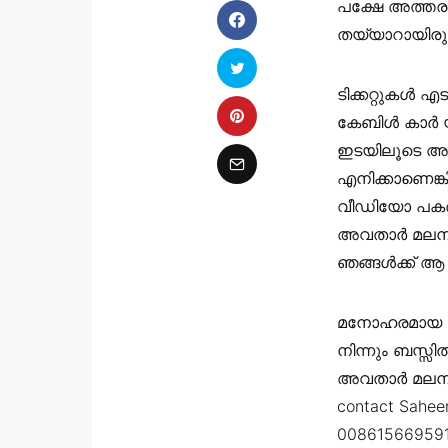
പക്ഷേ അത്തരം
തയ്യാറായിരുന
ടിക്കറ്റുകൾ 
കേബിൾ കാർ യ
ഇടയിലൂടെ അത്
എനിക്കാണെങ്
വീഡിയോ പകർത
അവതാർ മലനിര
ഞങ്ങൾക്ക് ആ 
മനോഹരമായ കേ
നിന്നും ബസ്
അവതാർ മലനിര
contact Saheer
008615669591