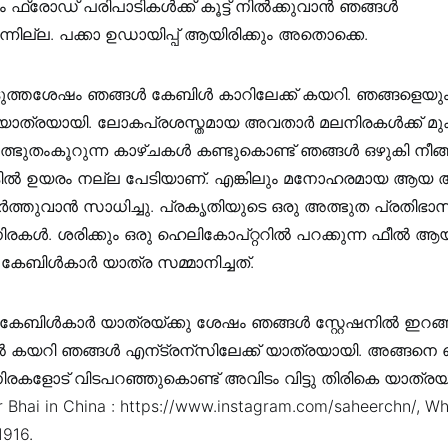
 ഫ്രോഡ് പരിപാടികൾക്ക് കൂട്ട് നിൽക്കുവാൻ ഞങ്ങൾ
്നില്ല. പക്കാ ഉഡായിപ്പ് ആയിരിക്കും അതൊക്കെ.
എടുത്തശേഷം ഞങ്ങൾ കേബിൾ കാറിലേക്ക് കയറി. ഞങ്ങളെയും
ാത്രയായി. ലോകപ്രശസ്തമായ അവതാർ മലനിരകൾക്ക് മുക
ഭുതംകൂറുന്ന കാഴ്ചകൾ കണ്ടുകൊണ്ട് ഞങ്ങൾ ഒഴുകി നീങ്ങ
കിൽ ഉയരം നല്ല പേടിയാണ്. എങ്കിലും മനോഹരമായ ആയ
്തുവാൻ സാധിച്ചു. പ്രകൃതിയുടെ ഒരു അത്ഭുത പ്രതിഭാ
കൾ. ശരിക്കും ഒരു ഹെലികോപ്റ്ററിൽ പറക്കുന്ന ഫീൽ ആയി
കേബിൾകാർ യാത്ര സമ്മാനിച്ചത്.
ബിൾകാർ യാത്രയ്ക്കു ശേഷം ഞങ്ങൾ സ്റ്റേഷനിൽ ഇറങ്ങ
സിൽ കയറി ഞങ്ങൾ എന്ട്രന്സിലേക്ക് യാത്രയായി. അങ്ങനെ
കളോട് വിടപറഞ്ഞുകൊണ്ട് അവിടം വിട്ടു തിരികെ യാത്രയ
 Bhai in China : https://www.instagram.com/saheerchn/, W
916.