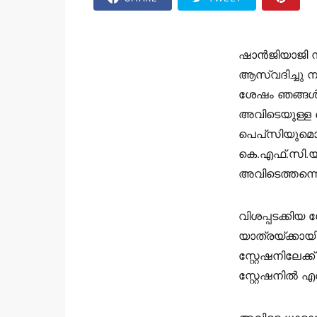
ഷാൻജിയാജി 
ആസ്വദിച്ചു 
ശേഷം ഞങ്ങൾ വ
അവിടെയുള്ള 
പെപ്‌സിയുമൊക
കെ.എഫ്.സി.യ്
അവിടെത്തന്ന
വിശപ്പടക്കി
യാത്രയ്ക്കായ
സ്റ്റേഷനിലേ
സ്റ്റേഷനിൽ എത്