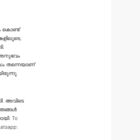
 കൊണ്ട്
ളിലൂടെ,
ി.
 അനുഭവം
സം തന്നെയാണ്
രുന്നു
ി. അവിടെ
 ഞങ്ങൾ
ായി. To
hatsapp: