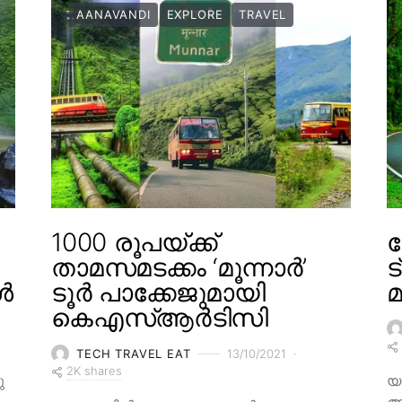
AANAVANDI
EXPLORE
TRAVEL
1000 രൂപയ്ക്ക്
താമസമടക്കം ‘മൂന്നാർ’
ട
ൾ
ടൂർ പാക്കേജുമായി
കെഎസ്ആർടിസി
TECH TRAVEL EAT
13/10/2021
2K shares
ു
യ