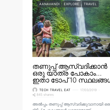
AANAVANDI
EXPLORE
TRAVEL
തണുപ്പ് ആസ്വദിക്കാൻ
ഒരു യാത്ര പോകാം…
ഇതാ ടോപ് 10 സ്ഥലങ്ങ
TECH TRAVEL EAT
17/03/2019
845 shares
അൽപ്പം തണുപ്പ് ആസ്വദിക്കുവാനായി ഒര