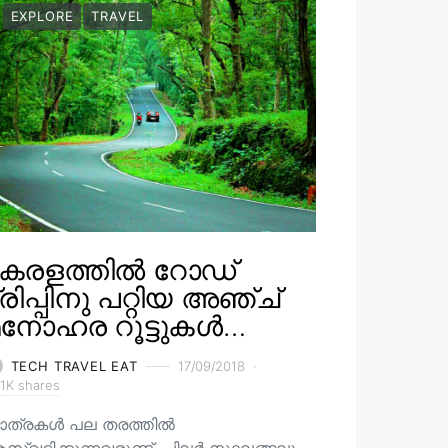
EXPLORE
TRAVEL
കേരളത്തിൽ റോഡ്
്രിപ്പിനു പറ്റിയ അഞ്ച്
മനോഹര റൂട്ടുകൾ…
TECH TRAVEL EAT
17/09/2018
1K shares
ാത്രകൾ പല തരത്തിൽ