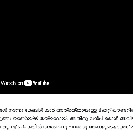
 നടന്നു കേബിൾ കാർ യാത്രയ്ക്കായുള്ള ടിക്കറ്റ് കൗണ്ടറി
എടുത്തു യാത്രയ്ക്ക് തയ്യാറായി. അതിനു മുൻപ് ഒരാൾ അവി
ില കുറച്ച് ബ്ലാക്കിൽ തരാമെന്നു പറഞ്ഞു ഞങ്ങളുടെയടുത്ത് 