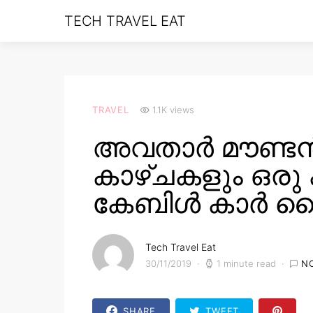
TECH TRAVEL EAT
TRAVEL
1.1K views
അവതാർ മൗണ്ട
കാഴ്ചകളും ഒരു
കേബിൾ കാർ റ
Tech Travel Eat
30/11/2019
1 minute read
N
SHARE
TWEET