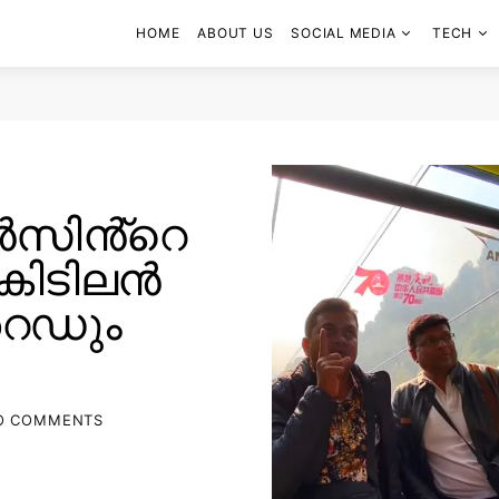
HOME
ABOUT US
SOCIAL MEDIA
TECH
ൻസിൻ്റെ
 കിടിലൻ
ൈഡും
O COMMENTS