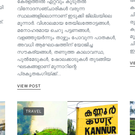
ആസ
കേരളത്തിൽ ഏറ്റവും കൂടുതൽ
യി
കാ
വിനോദസഞ്ചാരികൾ വരുന്ന
ച
സ്ഥലങ്ങളിലൊന്നാണ് ഇടുക്കി ജില്ലയിലെ
്.
രു
മൂന്നാർ. വിശാലമായ തേയിലത്തോട്ടങ്ങള്‍,
ക
മനോഹരമായ ചെറു പട്ടണങ്ങള്‍,
മൂ
വളഞ്ഞുയര്‍ന്നും താഴ്ന്നും പോവുന്ന പാതകള്‍,
ച
അവധി ആഘോഷത്തിന് യോജിച്ച
ഇ
സൗകര്യങ്ങള്‍, തണുത്ത കാലാവസ്ഥ,
പുൽമേടുകൾ, ഷോലക്കാടുകൾ തുടങ്ങിയ
VI
ഘടകങ്ങളാണ് മൂന്നാറിന്റെ
പ്രകൃതഭംഗിയ്ക്ക്…
VIEW POST
TRAVEL