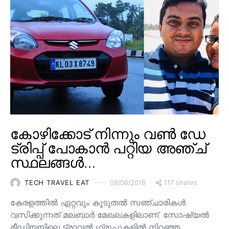
കോഴിക്കോട് നിന്നും വൺ ഡേ
ട്രിപ്പ് പോകാൻ പറ്റിയ അഞ്ച്
സ്ഥലങ്ങൾ…
117 shares
TECH TRAVEL EAT
08/06/2018
കേരളത്തിൽ ഏറ്റവും കൂടുതൽ സഞ്ചാരികൾ
വസിക്കുന്നത് മലബാർ മേഖലകളിലാണ്. സോഷ്യൽ
മീഡിയയിലെ ട്രാവൽ ഗ്രൂപ്പുകളിൽ നിറഞ്ഞ