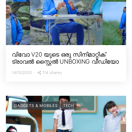
വിവോ V20 യുടെ ഒരു സിനിമാറ്റിക്
ട്രാവൽ സ്റ്റൈൽ UNBOXING വീഡിയോ
114 shares
14/10/2020
GADGETS & MOBILES
TECH