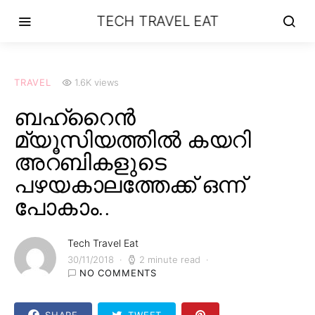
TECH TRAVEL EAT
TRAVEL
1.6K views
ബഹ്‌റൈൻ
മ്യൂസിയത്തിൽ കയറി
അറബികളുടെ
പഴയകാലത്തേക്ക് ഒന്ന്
പോകാം..
Tech Travel Eat
30/11/2018
2 minute read
NO COMMENTS
SHARE
TWEET