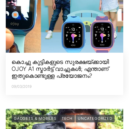
കൊച്ചു കുട്ടികളുടെ സുരക്ഷയ്ക്കായി
OJOY A1 സ്മാർട്ട് വാച്ചുകൾ; എന്താണ്
ഇതുകൊണ്ടുള്ള പ്രയോജനം?
09/03/2019
GADGETS & MOBILES
TECH
UNCATEGORIZED