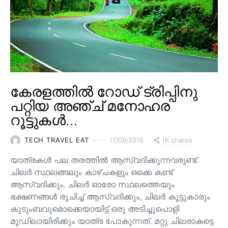
കേരളത്തിൽ റോഡ് ട്രിപ്പിനു
പറ്റിയ അഞ്ച് മനോഹര
റൂട്ടുകൾ…
1K shares
TECH TRAVEL EAT
17/09/2018
യാത്രകൾ പല തരത്തിൽ ആസ്വദിക്കുന്നവരുണ്ട്.
ചിലർ സ്ഥലങ്ങലും കാഴ്ചകളും ഒക്കെ കണ്ട്
ആസ്വദിക്കും, ചിലർ ഓരോ സ്ഥലത്തെയും
ഭക്ഷണങ്ങൾ രുചിച്ച് ആസ്വദിക്കും, ചിലർ കൂട്ടുകാരും
കുടുംബവുമൊക്കെയായിട്ട് ഒരു അടിച്ചുപൊളി
മൂഡിലായിരിക്കും യാത്ര പോകുന്നത്. മറ്റു ചിലരാകട്ടെ