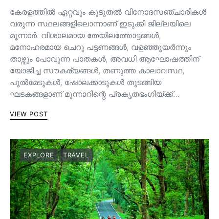
കേരളത്തിൽ ഏറ്റവും കൂടുതൽ വിനോദസഞ്ചാരികൾ
വരുന്ന സ്ഥലങ്ങളിലൊന്നാണ് ഇടുക്കി ജില്ലയിലെ
മൂന്നാർ. വിശാലമായ തേയിലത്തോട്ടങ്ങള്‍,
മനോഹരമായ ചെറു പട്ടണങ്ങള്‍, വളഞ്ഞുയര്‍ന്നും
താഴ്ന്നും പോവുന്ന പാതകള്‍, അവധി ആഘോഷത്തിന്
യോജിച്ച സൗകര്യങ്ങള്‍, തണുത്ത കാലാവസ്ഥ,
പുൽമേടുകൾ, ഷോലക്കാടുകൾ തുടങ്ങിയ
ഘടകങ്ങളാണ് മൂന്നാറിന്റെ പ്രകൃതഭംഗിയ്ക്ക്…
VIEW POST
EXPLORE
TRAVEL