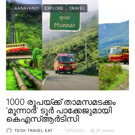
AANAVANDI
EXPLORE
TRAVEL
1000 രൂപയ്ക്ക് താമസമടക്കം
‘മൂന്നാർ’ ടൂർ പാക്കേജുമായി
കെഎസ്ആർടിസി
2K shares
TECH TRAVEL EAT
13/10/2021