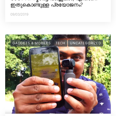
ഇതുകൊണ്ടുള്ള പ്രയോജനം?
09/03/2019
GADGETS & MOBILES
TECH
UNCATEGORIZED