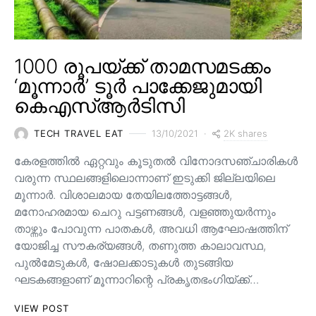
1000 രൂപയ്ക്ക് താമസമടക്കം
‘മൂന്നാർ’ ടൂർ പാക്കേജുമായി
കെഎസ്ആർടിസി
2K shares
TECH TRAVEL EAT
13/10/2021
കേരളത്തിൽ ഏറ്റവും കൂടുതൽ വിനോദസഞ്ചാരികൾ
വരുന്ന സ്ഥലങ്ങളിലൊന്നാണ് ഇടുക്കി ജില്ലയിലെ
മൂന്നാർ. വിശാലമായ തേയിലത്തോട്ടങ്ങള്‍,
മനോഹരമായ ചെറു പട്ടണങ്ങള്‍, വളഞ്ഞുയര്‍ന്നും
താഴ്ന്നും പോവുന്ന പാതകള്‍, അവധി ആഘോഷത്തിന്
യോജിച്ച സൗകര്യങ്ങള്‍, തണുത്ത കാലാവസ്ഥ,
പുൽമേടുകൾ, ഷോലക്കാടുകൾ തുടങ്ങിയ
ഘടകങ്ങളാണ് മൂന്നാറിന്റെ പ്രകൃതഭംഗിയ്ക്ക്…
VIEW POST