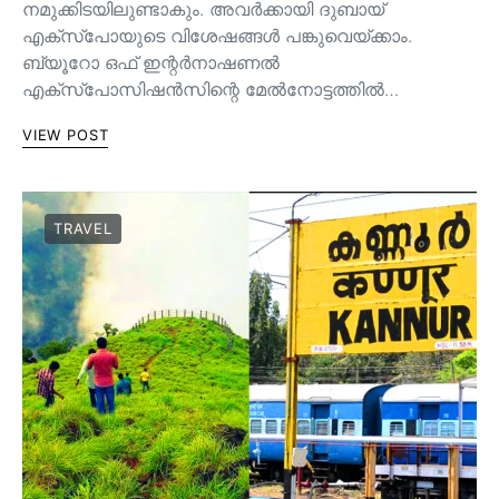
നമുക്കിടയിലുണ്ടാകും. അവർക്കായി ദുബായ്
എക്സ്പോയുടെ വിശേഷങ്ങൾ പങ്കുവെയ്ക്കാം.
ബ്യൂറോ ഒഫ് ഇന്റർനാഷണൽ
എക്സ്പോസിഷൻസിന്റെ മേൽനോട്ടത്തിൽ…
VIEW POST
TRAVEL