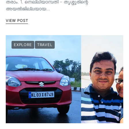
തരാം. 1. നെല്ലിയാമ്പതി – തൃശ്ശൂരിന്റെ
അയൽജില്ലയായ…
VIEW POST
EXPLORE
TRAVEL