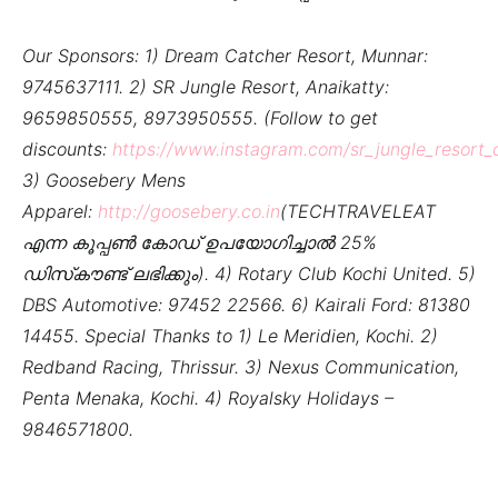
Our Sponsors: 1) Dream Catcher Resort, Munnar:
9745637111. 2) SR Jungle Resort, Anaikatty:
9659850555, 8973950555. (Follow to get
discounts:
https://www.instagram.com/sr_jungle_resort_
3) Goosebery Mens
Apparel:
http://goosebery.co.in
(TECHTRAVELEAT
എന്ന കൂപ്പൺ കോഡ് ഉപയോഗിച്ചാൽ 25%
ഡിസ്‌കൗണ്ട് ലഭിക്കും). 4) Rotary Club Kochi United. 5)
DBS Automotive: 97452 22566. 6) Kairali Ford: 81380
14455. Special Thanks to 1) Le Meridien, Kochi. 2)
Redband Racing, Thrissur. 3) Nexus Communication,
Penta Menaka, Kochi. 4) Royalsky Holidays –
9846571800.