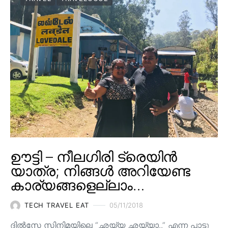
ഊട്ടി – നീലഗിരി ട്രെയിൻ
യാത്ര; നിങ്ങൾ അറിയേണ്ട
കാര്യങ്ങളെല്ലാം…
TECH TRAVEL EAT
05/11/2018
ദിൽസേ സിനിമയിലെ “ഛയ്യ ഛയ്യാ..” എന്ന പാട്ടു