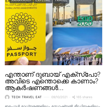
എന്താണ് ദുബായ് എക്സ്പോ?
അവിടെ എന്തൊക്കെ കാണാം?
ആകർഷണങ്ങൾ…
165 shares
TECH TRAVEL EAT
09/10/2021
ഇപ്പോൾ മാധ്യമങ്ങളിലും സോഷ്യൽ മീഡിയകളിലും,