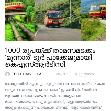
1000 രൂപയ്ക്ക് താമസമടക്കം
‘മൂന്നാർ’ ടൂർ പാക്കേജുമായി
കെഎസ്ആർടിസി
2K shares
TECH TRAVEL EAT
13/10/2021
കേരളത്തിൽ ഏറ്റവും കൂടുതൽ വിനോദസഞ്ചാരികൾ
വരുന്ന സ്ഥലങ്ങളിലൊന്നാണ് ഇടുക്കി ജില്ലയിലെ
മൂന്നാർ. വിശാലമായ തേയിലത്തോട്ടങ്ങള്‍,
മനോഹരമായ ചെറു പട്ടണങ്ങള്‍, വളഞ്ഞുയര്‍ന്നും
താഴ്ന്നും പോവുന്ന പാതകള്‍, അവധി ആഘോഷത്തിന്