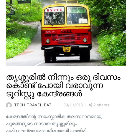
തൃശ്ശൂരിൽ നിന്നും ഒരു ദിവസം
കൊണ്ട് പോയി വരാവുന്ന
ടൂറിസ്റ്റു കേന്ദ്രങ്ങൾ
2 shares
TECH TRAVEL EAT
09/11/2018
കേരളത്തിന്റെ സാംസ്കാരിക തലസ്ഥാനമായ,
പൂരങ്ങളുടെ നാടായ തൃശ്ശൂരിലും
പരിസരപ്രദേശങ്ങളിലുമായി ഒത്തിരി