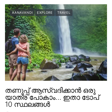
AANAVANDI
EXPLORE
TRAVEL
തണുപ്പ് ആസ്വദിക്കാൻ ഒരു
യാത്ര പോകാം… ഇതാ ടോപ്
10 സ്ഥലങ്ങൾ