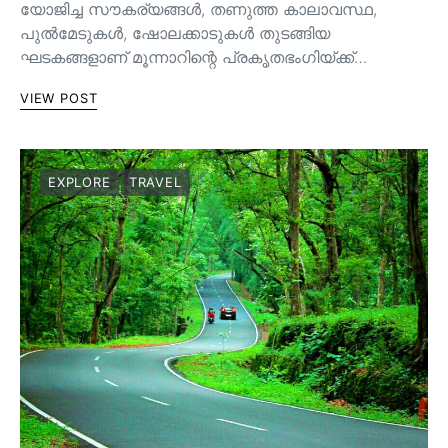
യോജിച്ച സൗകര്യങ്ങള്‍, തണുത്ത കാലാവസ്ഥ,
പുൽമേടുകൾ, ഷോലക്കാടുകൾ തുടങ്ങിയ
ഘടകങ്ങളാണ് മൂന്നാറിന്റെ പ്രകൃതഭംഗിയ്ക്ക്…
VIEW POST
EXPLORE
TRAVEL