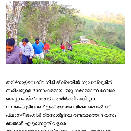
തമിഴ്‌നാട്ടിലെ നീലഗിരി ജില്ലയിൽ ഗൂഡല്ലൂരിന്
സമീപമുള്ള മനോഹരമായ ഒരു ഗ്രാമമാണ് ദേവാല.
മലപ്പുറം ജില്ലയോട് അതിര്‍ത്തി പങ്കിടുന്ന
സ്ഥലംകൂടിയാണ് ഇത്. ദേവാലയിലെ വൈൽഡ്
പ്ലാനറ്റ് ജംഗിൾ റിസോർട്ടിലെ രണ്ടാമത്തെ ദിവസം
ഞങ്ങൾ എഴുന്നേറ്റത് വളരെ