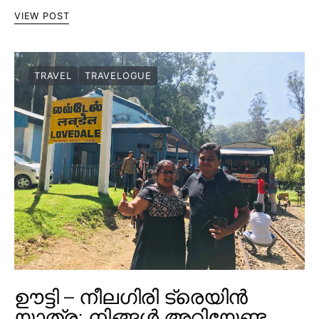
VIEW POST
TRAVEL
TRAVELOGUE
ഊട്ടി – നീലഗിരി ട്രെയിൻ
യാത്ര; നിങ്ങൾ അറിയേണ്ട