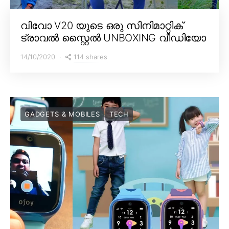
വിവോ V20 യുടെ ഒരു സിനിമാറ്റിക്
ട്രാവൽ സ്റ്റൈൽ UNBOXING വീഡിയോ
114 shares
14/10/2020
GADGETS & MOBILES
TECH