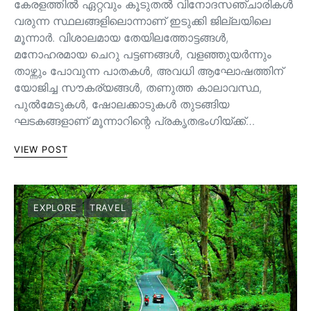
കേരളത്തിൽ ഏറ്റവും കൂടുതൽ വിനോദസഞ്ചാരികൾ
വരുന്ന സ്ഥലങ്ങളിലൊന്നാണ് ഇടുക്കി ജില്ലയിലെ
മൂന്നാർ. വിശാലമായ തേയിലത്തോട്ടങ്ങള്‍,
മനോഹരമായ ചെറു പട്ടണങ്ങള്‍, വളഞ്ഞുയര്‍ന്നും
താഴ്ന്നും പോവുന്ന പാതകള്‍, അവധി ആഘോഷത്തിന്
യോജിച്ച സൗകര്യങ്ങള്‍, തണുത്ത കാലാവസ്ഥ,
പുൽമേടുകൾ, ഷോലക്കാടുകൾ തുടങ്ങിയ
ഘടകങ്ങളാണ് മൂന്നാറിന്റെ പ്രകൃതഭംഗിയ്ക്ക്…
VIEW POST
EXPLORE
TRAVEL