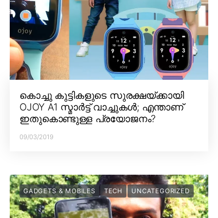
കൊച്ചു കുട്ടികളുടെ സുരക്ഷയ്ക്കായി
OJOY A1 സ്മാർട്ട് വാച്ചുകൾ; എന്താണ്
ഇതുകൊണ്ടുള്ള പ്രയോജനം?
09/03/2019
GADGETS & MOBILES
TECH
UNCATEGORIZED