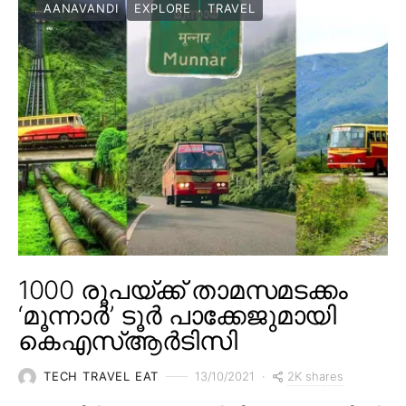
AANAVANDI
EXPLORE
TRAVEL
1000 രൂപയ്ക്ക് താമസമടക്കം
‘മൂന്നാർ’ ടൂർ പാക്കേജുമായി
കെഎസ്ആർടിസി
2K shares
TECH TRAVEL EAT
13/10/2021