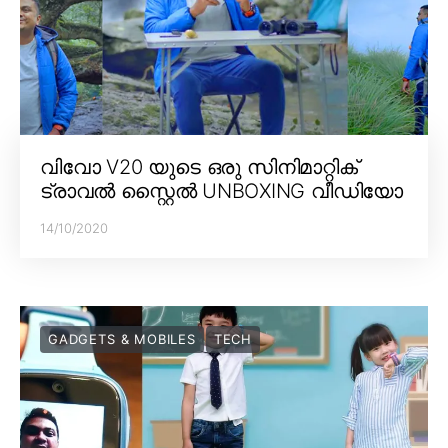
വിവോ V20 യുടെ ഒരു സിനിമാറ്റിക്
ട്രാവൽ സ്റ്റൈൽ UNBOXING വീഡിയോ
14/10/2020
GADGETS & MOBILES
TECH