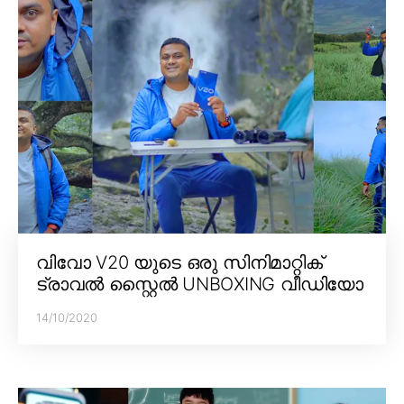
വിവോ V20 യുടെ ഒരു സിനിമാറ്റിക്
ട്രാവൽ സ്റ്റൈൽ UNBOXING വീഡിയോ
14/10/2020