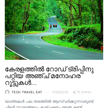
കേരളത്തിൽ റോഡ് ട്രിപ്പിനു
പറ്റിയ അഞ്ച് മനോഹര
റൂട്ടുകൾ…
1K shares
TECH TRAVEL EAT
17/09/2018
യാത്രകൾ പല തരത്തിൽ ആസ്വദിക്കുന്നവരുണ്ട്.
ചിലർ സ്ഥലങ്ങലും കാഴ്ചകളും ഒക്കെ കണ്ട്