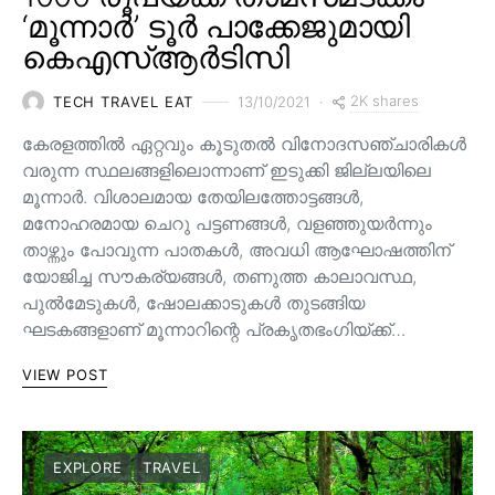
‘മൂന്നാർ’ ടൂർ പാക്കേജുമായി
കെഎസ്ആർടിസി
2K shares
TECH TRAVEL EAT
13/10/2021
കേരളത്തിൽ ഏറ്റവും കൂടുതൽ വിനോദസഞ്ചാരികൾ
വരുന്ന സ്ഥലങ്ങളിലൊന്നാണ് ഇടുക്കി ജില്ലയിലെ
മൂന്നാർ. വിശാലമായ തേയിലത്തോട്ടങ്ങള്‍,
മനോഹരമായ ചെറു പട്ടണങ്ങള്‍, വളഞ്ഞുയര്‍ന്നും
താഴ്ന്നും പോവുന്ന പാതകള്‍, അവധി ആഘോഷത്തിന്
യോജിച്ച സൗകര്യങ്ങള്‍, തണുത്ത കാലാവസ്ഥ,
പുൽമേടുകൾ, ഷോലക്കാടുകൾ തുടങ്ങിയ
ഘടകങ്ങളാണ് മൂന്നാറിന്റെ പ്രകൃതഭംഗിയ്ക്ക്…
VIEW POST
EXPLORE
TRAVEL