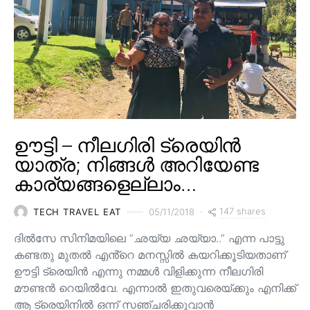
ഊട്ടി – നീലഗിരി ട്രെയിൻ
യാത്ര; നിങ്ങൾ അറിയേണ്ട
കാര്യങ്ങളെല്ലാം…
147 shares
TECH TRAVEL EAT
05/11/2018
ദിൽസേ സിനിമയിലെ “ഛയ്യ ഛയ്യാ..” എന്ന പാട്ടു
കണ്ടതു മുതൽ എൻ്റെ മനസ്സിൽ കയറിക്കൂടിയതാണ്
ഊട്ടി ട്രെയിൻ എന്നു നമ്മൾ വിളിക്കുന്ന നീലഗിരി
മൗണ്ടൻ റെയിൽവേ. എന്നാൽ ഇതുവരെയ്ക്കും എനിക്ക്
ആ ട്രെയിനിൽ ഒന്ന് സഞ്ചരിക്കുവാൻ