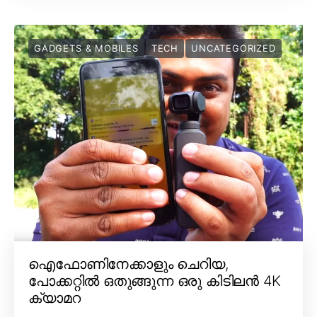
GADGETS & MOBILES
TECH
UNCATEGORIZED
ഐഫോണിനേക്കാളും ചെറിയ,
പോക്കറ്റിൽ ഒതുങ്ങുന്ന ഒരു കിടിലൻ 4K
ക്യാമറ