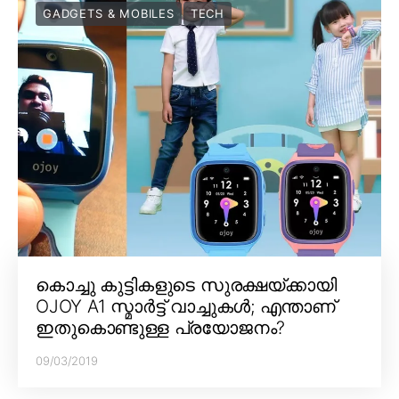
GADGETS & MOBILES
TECH
കൊച്ചു കുട്ടികളുടെ സുരക്ഷയ്ക്കായി
OJOY A1 സ്മാർട്ട് വാച്ചുകൾ; എന്താണ്
ഇതുകൊണ്ടുള്ള പ്രയോജനം?
09/03/2019