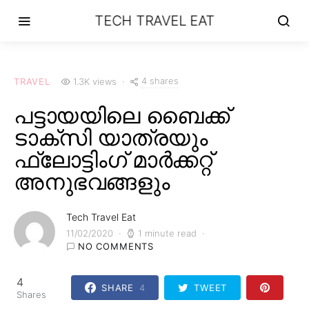
TECH TRAVEL EAT
4 shares
TRAVEL
1.3K views
പട്ടായയിലെ ബൈക്ക്
ടാക്സി യാത്രയും
ഫ്ലോട്ടിംഗ് മാർക്കറ്റ്
അനുഭവങ്ങളും
Tech Travel Eat
11/02/2020
1 minute read
NO COMMENTS
4
SHARE
4
TWEET
Shares