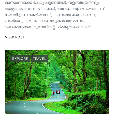
മനോഹരമായ ചെറു പട്ടണങ്ങള്‍, വളഞ്ഞുയര്‍ന്നും
താഴ്ന്നും പോവുന്ന പാതകള്‍, അവധി ആഘോഷത്തിന്
യോജിച്ച സൗകര്യങ്ങള്‍, തണുത്ത കാലാവസ്ഥ,
പുൽമേടുകൾ, ഷോലക്കാടുകൾ തുടങ്ങിയ
ഘടകങ്ങളാണ് മൂന്നാറിന്റെ പ്രകൃതഭംഗിയ്ക്ക്…
VIEW POST
EXPLORE
TRAVEL