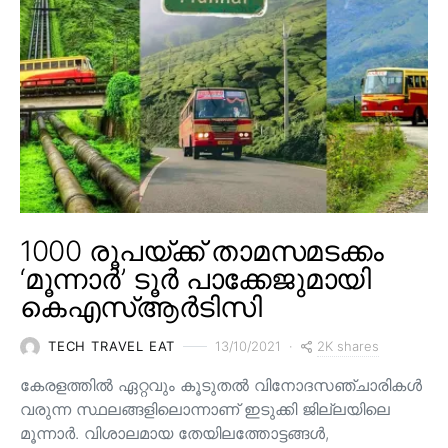
1000 രൂപയ്ക്ക് താമസമടക്കം
‘മൂന്നാർ’ ടൂർ പാക്കേജുമായി
കെഎസ്ആർടിസി
2K shares
TECH TRAVEL EAT
13/10/2021
കേരളത്തിൽ ഏറ്റവും കൂടുതൽ വിനോദസഞ്ചാരികൾ
വരുന്ന സ്ഥലങ്ങളിലൊന്നാണ് ഇടുക്കി ജില്ലയിലെ
മൂന്നാർ. വിശാലമായ തേയിലത്തോട്ടങ്ങള്‍,