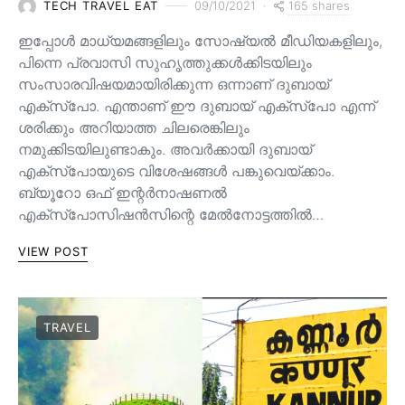
165 shares
TECH TRAVEL EAT
09/10/2021
ഇപ്പോൾ മാധ്യമങ്ങളിലും സോഷ്യൽ മീഡിയകളിലും,
പിന്നെ പ്രവാസി സുഹൃത്തുക്കൾക്കിടയിലും
സംസാരവിഷയമായിരിക്കുന്ന ഒന്നാണ് ദുബായ്
എക്സ്പോ. എന്താണ് ഈ ദുബായ് എക്സ്പോ എന്ന്
ശരിക്കും അറിയാത്ത ചിലരെങ്കിലും
നമുക്കിടയിലുണ്ടാകും. അവർക്കായി ദുബായ്
എക്സ്പോയുടെ വിശേഷങ്ങൾ പങ്കുവെയ്ക്കാം.
ബ്യൂറോ ഒഫ് ഇന്റർനാഷണൽ
എക്സ്പോസിഷൻസിന്റെ മേൽനോട്ടത്തിൽ…
VIEW POST
TRAVEL