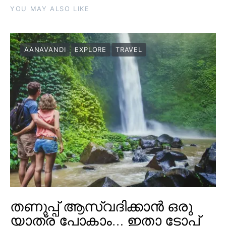
YOU MAY ALSO LIKE
AANAVANDI
EXPLORE
TRAVEL
തണുപ്പ് ആസ്വദിക്കാൻ ഒരു
യാത്ര പോകാം… ഇതാ ടോപ്