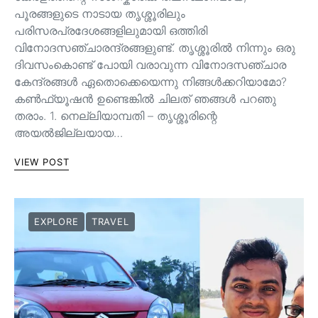
പൂരങ്ങളുടെ നാടായ തൃശ്ശൂരിലും
പരിസരപ്രദേശങ്ങളിലുമായി ഒത്തിരി
വിനോദസഞ്ചാരന്ദ്രങ്ങളുണ്ട്. തൃശ്ശൂരിൽ നിന്നും ഒരു
ദിവസംകൊണ്ട് പോയി വരാവുന്ന വിനോദസഞ്ചാര
കേന്ദ്രങ്ങൾ ഏതൊക്കെയെന്നു നിങ്ങൾക്കറിയാമോ?
കൺഫ്യൂഷൻ ഉണ്ടെങ്കിൽ ചിലത് ഞങ്ങൾ പറഞു
തരാം. 1. നെല്ലിയാമ്പതി – തൃശ്ശൂരിന്റെ
അയൽജില്ലയായ…
VIEW POST
EXPLORE
TRAVEL