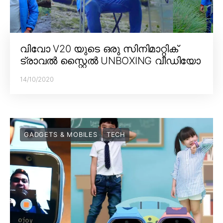
വിവോ V20 യുടെ ഒരു സിനിമാറ്റിക്
ട്രാവൽ സ്റ്റൈൽ UNBOXING വീഡിയോ
14/10/2020
GADGETS & MOBILES
TECH