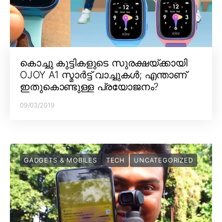
കൊച്ചു കുട്ടികളുടെ സുരക്ഷയ്ക്കായി
OJOY A1 സ്മാർട്ട് വാച്ചുകൾ; എന്താണ്
ഇതുകൊണ്ടുള്ള പ്രയോജനം?
09/03/2019
GADGETS & MOBILES
TECH
UNCATEGORIZED