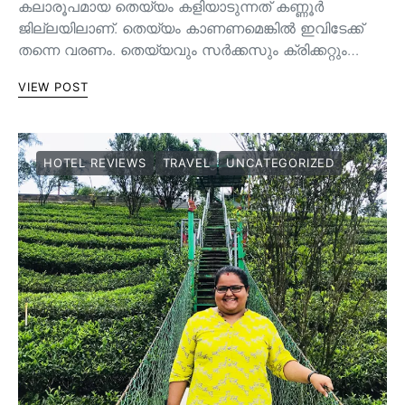
കലാരൂപമായ തെയ്യം കളിയാടുന്നത് കണ്ണൂർ
ജില്ലയിലാണ്. തെയ്യം കാണണമെങ്കിൽ ഇവിടേക്ക്
തന്നെ വരണം. തെയ്യവും സര്‍ക്കസും ക്രിക്കറ്റും…
VIEW POST
HOTEL REVIEWS
TRAVEL
UNCATEGORIZED