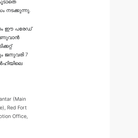
 കൂടാതെ
ടക്കുന്നു.
്ലാം ഈ പരേഡ്
കാണുവാൻ
കറ്റ്
ം ജനുവരി 7
 ഡൽഹിയിലെ
antar (Main
e), Red Fort
tion Office,