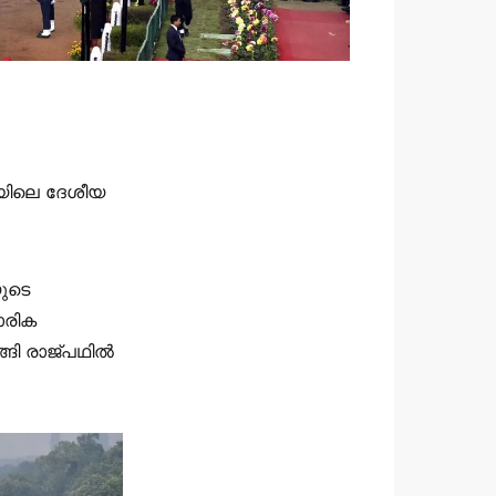
യയിലെ ദേശീയ
ുടെ
ാരിക
ങി രാജ്‌പഥിൽ