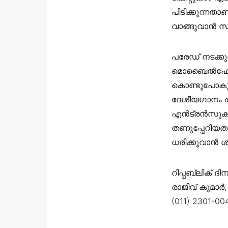
പിടിക്കുന്നതാ
വാങ്ങുവാൻ സാ
പരേഡ് നടക്കുന
മൊബൈൽഫോൺ, 
കൊണ്ടുപോകുവാ
ദേശീയഗാനം ആര
എൻട്രൻസുകള
തണുപ്പേറിയതാ
ധരിക്കുവാൻ ശ്
റിപ്പബ്ലിക് ദി
രാജീവ് കുമാർ
(011) 2301-004