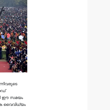
നിവരുടെ
േഡ്
പതി ഈ സമയം
രിക വൈവിധ്യം