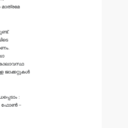
ൾ മാത്രമേ
ണ്ട്.
ിടെ
കണം.
ലാ
 കാലാവസ്ഥ
 ജാക്കറ്റുകൾ
പ്പെടാം :
g), ഫോൺ –