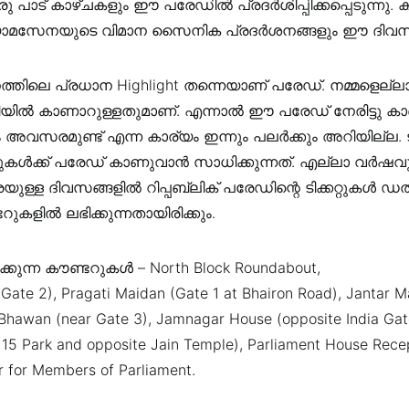
രു പാട് കാഴ്ചകളും ഈ പരേഡിൽ പ്രദർശിപ്പിക്കപ്പെടുന്നു.
ോമസേനയുടെ വിമാന സൈനിക പ്രദർശനങ്ങളും ഈ ദിവസം ന
ദിനത്തിലെ പ്രധാന Highlight തന്നെയാണ് പരേഡ്. നമ്മളെല
യിൽ കാണാറുള്ളതുമാണ്. എന്നാൽ ഈ പരേഡ് നേരിട്ടു 
അവസരമുണ്ട് എന്ന കാര്യം ഇന്നും പലർക്കും അറിയില്ല. ടിക്
കൾക്ക് പരേഡ് കാണുവാൻ സാധിക്കുന്നത്. എല്ലാ വർഷവു
ുള്ള ദിവസങ്ങളിൽ റിപ്പബ്ലിക് പരേഡിന്റെ ടിക്കറ്റുകൾ
ുകളിൽ ലഭിക്കുന്നതായിരിക്കും.
ഭിക്കുന്ന കൗണ്ടറുകൾ – North Block Roundabout,
ate 2), Pragati Maidan (Gate 1 at Bhairon Road), Jantar M
 Bhawan (near Gate 3), Jamnagar House (opposite India Gat
 15 Park and opposite Jain Temple), Parliament House Recep
r for Members of Parliament.