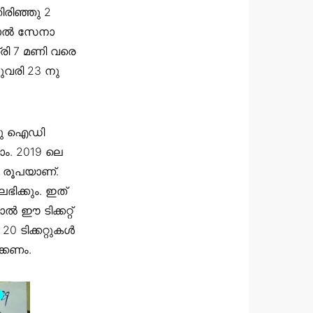
ിരിഞ്ഞു 2
ന്നാൽ സേനാ
രി 7 മണി വരെ
ുവരി 23 നു
ഏതു ഐഡി
ാം. 2019 ലെ
0 രൂപയാണ്.
ലഭിക്കും. ഇത്
ൽ ഈ ടിക്കറ്റ്
20 ടിക്കറ്റുകൾ
ക്കണം.