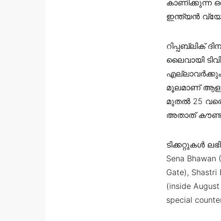
കാണിക്കുന്ന ഒ
ഇന്ത്യൻ വ്യ
റിപ്പബ്ലിക് 
ലൈവായി ടിവി
എല്ലാവർക്കും 
മൂലമാണ് ആളു
മുതൽ 25 വരെയ
അതാത് കൗണ്ടറ
ടിക്കറ്റുകൾ ല
Sena Bhawan (G
Gate), Shastri
(inside August
special counte