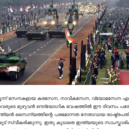
 മൂന്ന് സേനകളായ കരസേന, നാവികസേന, വ്യോമസേന എന്
രുടെ മുഴുവൻ ഔദ്യോഗിക വേഷത്തിൽ ഈ ദിവസം പര
 ഇന്ത്യൻ സൈന്യത്തിന്റെ പരമോന്നത നേതാവായ രാഷ്ട്ര
ൂട് സ്വീകരിക്കുന്നു. ഇതു കൂടാതെ ഇന്ത്യയുടെ സാംസ്കാ