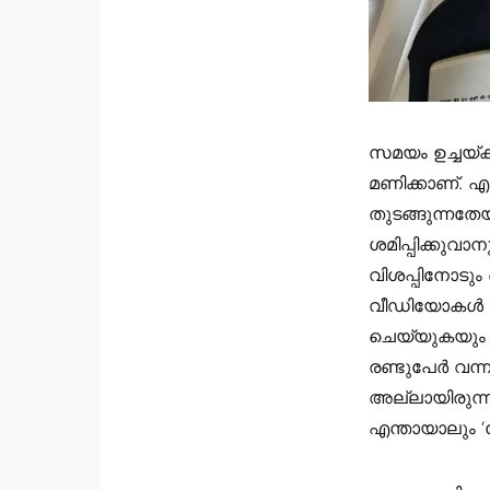
സമയം ഉച്ചയ്ക്
മണിക്കാണ്. എ
തുടങ്ങുന്നതേ
ശമിപ്പിക്കുവാ
വിശപ്പിനോടും 
വീഡിയോകൾ ലാ
ചെയ്യുകയും 
രണ്ടുപേർ വന്
അല്ലായിരുന്ന
എന്തായാലും ‘