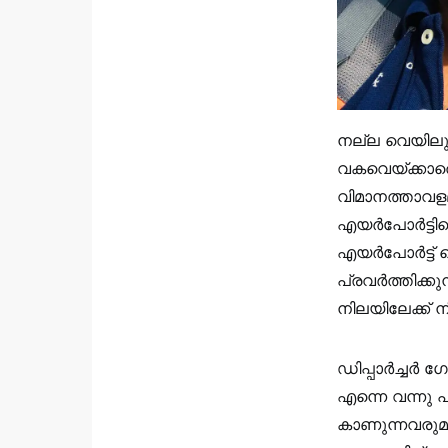
നല്ല വെയിലും
വകവെയ്ക്കാതെ
വിമാനത്താവളമ
എയർപോർട്ടിന
എയർപോർട്ട് 
പ്രവർത്തിക്ക
നിലയിലേക്ക് നീ
ഡിപ്പാർച്ചർ 
എന്നെ വന്നു 
കാണുന്നവരുമാ