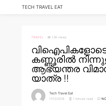
TECH TRAVEL EAT
TRAVEL
1.3K views
വിഐപികളോടൊ
കണ്ണൂരിൽ നിന്ന
ആഭ്യന്തര വിമാ
യാത്ര !!
Tech Travel Eat
11/12/2018
1 minute read
N