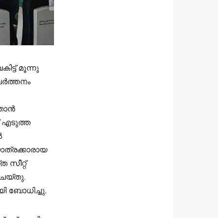
്ട് മൂന്നു
രവർത്തനം
 ഞാൻ
് എടുത്ത
ൾ
ാത്രക്കാരായ
 സീറ്റ്
െയ്തു.
ി ബോധിച്ചു.