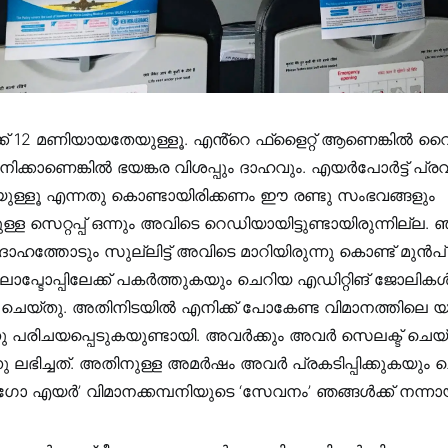
ക് 12 മണിയായതേയുള്ളൂ. എൻ്റെ ഫ്‌ളൈറ്റ് ആണെങ്കിൽ വൈകിട
നിക്കാണെങ്കിൽ ഭയങ്കര വിശപ്പും ദാഹവും. എയർപോർട്ട് പ്
യുള്ളൂ എന്നതു കൊണ്ടായിരിക്കണം ഈ രണ്ടു സംഭവങ്ങളും
നുള്ള സെറ്റപ്പ് ഒന്നും അവിടെ റെഡിയായിട്ടുണ്ടായിരുന്നില്ല.
ദാഹത്തോടും സുല്ലിട്ട് അവിടെ മാറിയിരുന്നു കൊണ്ട് മുൻപ
പ്ടോപ്പിലേക്ക് പകർത്തുകയും ചെറിയ എഡിറ്റിങ് ജോലിക
ചെയ്തു. അതിനിടയിൽ എനിക്ക് പോകേണ്ട വിമാനത്തിലെ യ
നു പരിചയപ്പെടുകയുണ്ടായി. അവർക്കും അവർ സെലക്ട് ചെയ്ത
ു ലഭിച്ചത്. അതിനുള്ള അമർഷം അവർ പ്രകടിപ്പിക്കുകയും ച
ഗോ എയർ’ വിമാനക്കമ്പനിയുടെ ‘സേവനം’ ഞങ്ങൾക്ക് നന്നായ