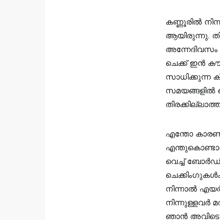
കണ്ണൂരിൽ നി
ആയിരുന്നു. ത
അന്നേദിവസം 
ചെക്ക് ഇൻ കൗ
സാധിക്കുന്ന 
സമയങ്ങളിൽ ച
തിരക്കില്ലാത
എന്തോ കാരണവശ
എന്തുകൊണ്ടാണ
വെച്ച് ബോർഡിം
ചെക്കിംഗുകൾ
നിന്നാൽ എയർ
നിന്നുള്ളവർ മത
ഞാൻ അവിടെ നി