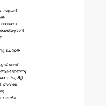
ം ഗോ-എയർ
്ക്
. സാധാരണ
ഇൻ ചെയ്യുവാൻ
്ള
ു ചെന്നത്.
്ചത്. അത്
 ആകട്ടേയെന്നു
സെക്യൂരിറ്റി
ി. അവിടെ
തു
ന്ന കാഴ്ച