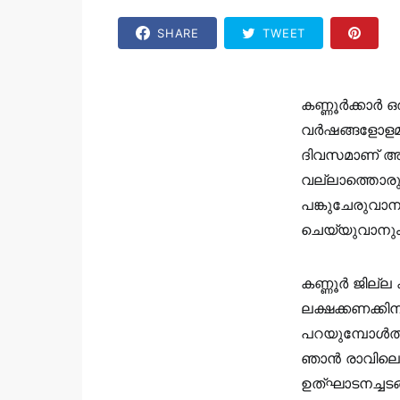
SHARE
TWEET
കണ്ണൂർക്കാർ 
വർഷങ്ങളോളമാ
ദിവസമാണ് അത
വല്ലാത്തൊരു
പങ്കുചേരുവാ
ചെയ്യുവാനും
കണ്ണൂർ ജില്ല 
ലക്ഷക്കണക്കി
പറയുമ്പോൾത്
ഞാൻ രാവിലെത
ഉത്ഘാടനച്ചടങ്