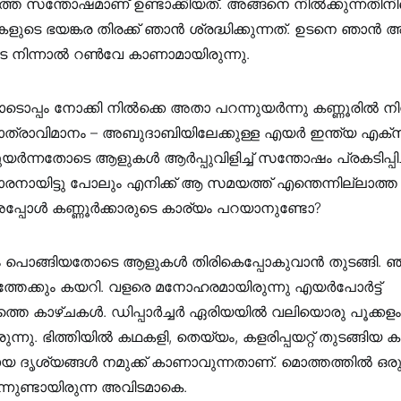
ാത്ത സന്തോഷമാണ് ഉണ്ടാക്കിയത്. അങ്ങനെ നിൽക്കുന്നതിന
ളുടെ ഭയങ്കര തിരക്ക് ഞാൻ ശ്രദ്ധിക്കുന്നത്. ഉടനെ ഞാൻ അവ
ടെ നിന്നാൽ റൺവേ കാണാമായിരുന്നു.
ോടൊപ്പം നോക്കി നിൽക്കെ അതാ പറന്നുയർന്നു കണ്ണൂരിൽ നിന
്രാവിമാനം – അബുദാബിയിലേക്കുള്ള എയർ ഇന്ത്യ എക്സ്പ
ുയർന്നതോടെ ആളുകൾ ആർപ്പുവിളിച്ച് സന്തോഷം പ്രകടിപ്പിച്
്കാരനായിട്ടു പോലും എനിക്ക് ആ സമയത്ത് എന്തെന്നില്ലാത്
പ്പോൾ കണ്ണൂർക്കാരുടെ കാര്യം പറയാനുണ്ടോ?
ം പൊങ്ങിയതോടെ ആളുകൾ തിരികെപ്പോകുവാൻ തുടങ്ങി. 
ത്തേക്കും കയറി. വളരെ മനോഹരമായിരുന്നു എയർപോർട്ട്
തെ കാഴ്ചകൾ. ഡിപ്പാർച്ചർ ഏരിയയിൽ വലിയൊരു പൂക്കളം ഇ
ായിരുന്നു. ഭിത്തിയിൽ കഥകളി, തെയ്യം, കളരിപ്പയറ്റ് തുടങ്ങിയ
 ദൃശ്യങ്ങൾ നമുക്ക് കാണാവുന്നതാണ്. മൊത്തത്തിൽ ഒര
നുണ്ടായിരുന്ന അവിടമാകെ.