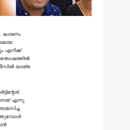
 9. കാരണം
ഫലമായ
 എനിക്ക്
സന്തോഷത്തിൽ
വീസിൽ യാത്ര
ടിന്റേത്.
്നത് എന്നു
താമസിച്ച
്തുമ്പോൾ
വാൻ