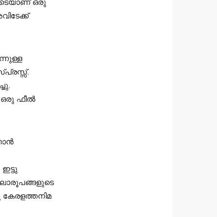
ിടെയാണ് ഒരു
ിടേക്ക്
്നുള്ള
്രസ്സ്.
ചു.
ത ഒരു ഫീൽ
ഞാൻ
ട്ടു
 കലാരൂപങ്ങളുടെ
ു കേരളത്തനിമ