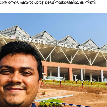
ൻ നേരെ എയർപോർട്ട് ടെര്മിനലിനരികിലേക്ക് നീങ്ങി.