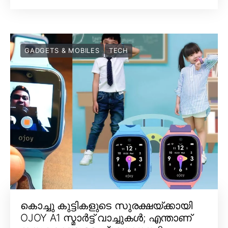
GADGETS & MOBILES
TECH
കൊച്ചു കുട്ടികളുടെ സുരക്ഷയ്ക്കായി
OJOY A1 സ്മാർട്ട് വാച്ചുകൾ; എന്താണ്