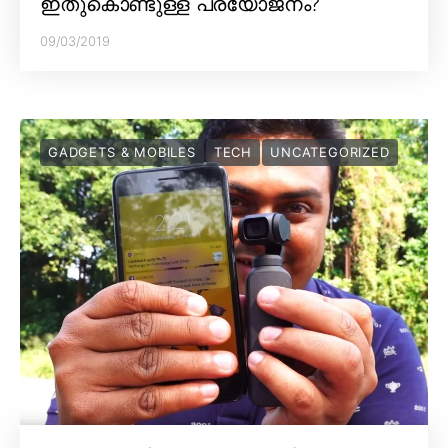
ഇതുകൊണ്ടുള്ള പ്രയോജനം?
09/03/2019
GADGETS & MOBILES
TECH
UNCATEGORIZED