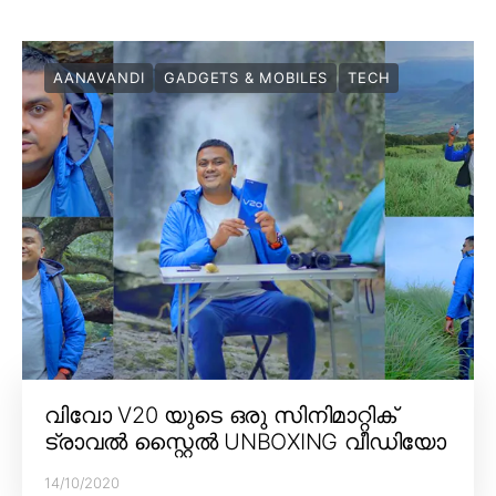
AANAVANDI
GADGETS & MOBILES
TECH
വിവോ V20 യുടെ ഒരു സിനിമാറ്റിക്
ട്രാവൽ സ്റ്റൈൽ UNBOXING വീഡിയോ
14/10/2020