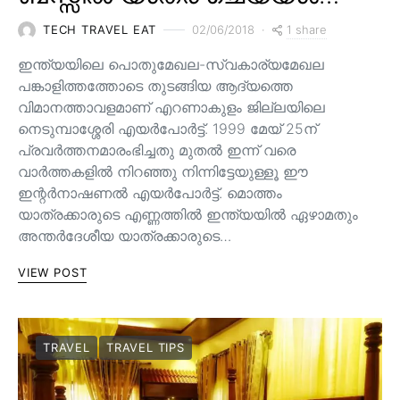
1 share
TECH TRAVEL EAT
02/06/2018
ഇന്ത്യയിലെ പൊതുമേഖല-സ്വകാര്യമേഖല
പങ്കാളിത്തത്തോടെ തുടങ്ങിയ ആദ്യത്തെ
വിമാനത്താവളമാണ് എറണാകുളം ജില്ലയിലെ
നെടുമ്പാശ്ശേരി എയർപോർട്ട്. 1999 മേയ് 25ന്
പ്രവർത്തനമാരംഭിച്ചതു മുതൽ ഇന്ന് വരെ
വാർത്തകളിൽ നിറഞ്ഞു നിന്നിട്ടേയുള്ളൂ ഈ
ഇന്റർനാഷണൽ എയർപോർട്ട്. മൊത്തം
യാത്രക്കാരുടെ എണ്ണത്തിൽ ഇന്ത്യയിൽ ഏഴാമതും
അന്തർദേശീയ യാത്രക്കാരുടെ…
VIEW POST
TRAVEL
TRAVEL TIPS