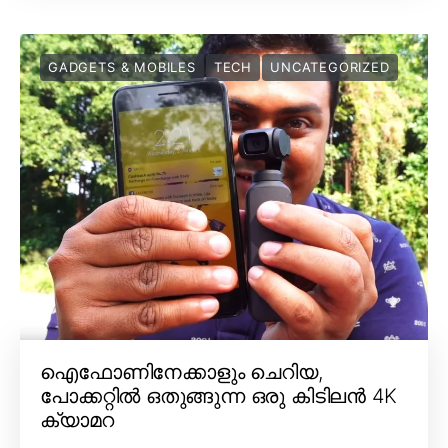
GADGETS & MOBILES
TECH
UNCATEGORIZED
ഐഫോണിനേക്കാളും ചെറിയ,
പോക്കറ്റിൽ ഒതുങ്ങുന്ന ഒരു കിടിലൻ 4K
ക്യാമറ