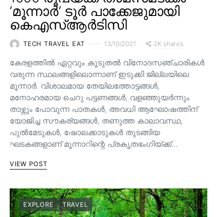
‘മൂന്നാർ’ ടൂർ പാക്കേജുമായി
കെഎസ്ആർടിസി
2K shares
TECH TRAVEL EAT
13/10/2021
കേരളത്തിൽ ഏറ്റവും കൂടുതൽ വിനോദസഞ്ചാരികൾ
വരുന്ന സ്ഥലങ്ങളിലൊന്നാണ് ഇടുക്കി ജില്ലയിലെ
മൂന്നാർ. വിശാലമായ തേയിലത്തോട്ടങ്ങള്‍,
മനോഹരമായ ചെറു പട്ടണങ്ങള്‍, വളഞ്ഞുയര്‍ന്നും
താഴ്ന്നും പോവുന്ന പാതകള്‍, അവധി ആഘോഷത്തിന്
യോജിച്ച സൗകര്യങ്ങള്‍, തണുത്ത കാലാവസ്ഥ,
പുൽമേടുകൾ, ഷോലക്കാടുകൾ തുടങ്ങിയ
ഘടകങ്ങളാണ് മൂന്നാറിന്റെ പ്രകൃതഭംഗിയ്ക്ക്…
VIEW POST
EXPLORE
TRAVEL