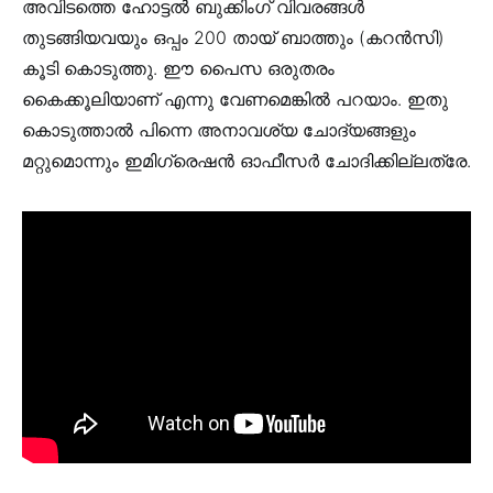
അവിടത്തെ ഹോട്ടൽ ബുക്കിംഗ് വിവരങ്ങൾ
തുടങ്ങിയവയും ഒപ്പം 200 തായ് ബാത്തും (കറൻസി)
കൂടി കൊടുത്തു. ഈ പൈസ ഒരുതരം
കൈക്കൂലിയാണ് എന്നു വേണമെങ്കിൽ പറയാം. ഇതു
കൊടുത്താൽ പിന്നെ അനാവശ്യ ചോദ്യങ്ങളും
മറ്റുമൊന്നും ഇമിഗ്രെഷൻ ഓഫീസർ ചോദിക്കില്ലത്രേ.