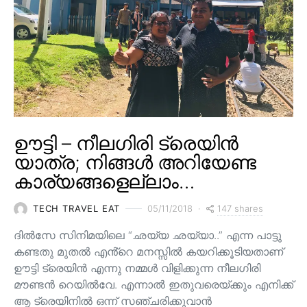
ഊട്ടി – നീലഗിരി ട്രെയിൻ
യാത്ര; നിങ്ങൾ അറിയേണ്ട
കാര്യങ്ങളെല്ലാം…
147 shares
TECH TRAVEL EAT
05/11/2018
ദിൽസേ സിനിമയിലെ “ഛയ്യ ഛയ്യാ..” എന്ന പാട്ടു
കണ്ടതു മുതൽ എൻ്റെ മനസ്സിൽ കയറിക്കൂടിയതാണ്
ഊട്ടി ട്രെയിൻ എന്നു നമ്മൾ വിളിക്കുന്ന നീലഗിരി
മൗണ്ടൻ റെയിൽവേ. എന്നാൽ ഇതുവരെയ്ക്കും എനിക്ക്
ആ ട്രെയിനിൽ ഒന്ന് സഞ്ചരിക്കുവാൻ