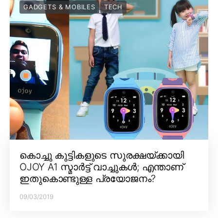
GADGETS & MOBILES
TECH
കൊച്ചു കുട്ടികളുടെ സുരക്ഷയ്ക്കായി
OJOY A1 സ്മാർട്ട് വാച്ചുകൾ; എന്താണ്
ഇതുകൊണ്ടുള്ള പ്രയോജനം?
09/03/2019