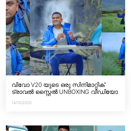
വിവോ V20 യുടെ ഒരു സിനിമാറ്റിക്
ട്രാവൽ സ്റ്റൈൽ UNBOXING വീഡിയോ
14/10/2020