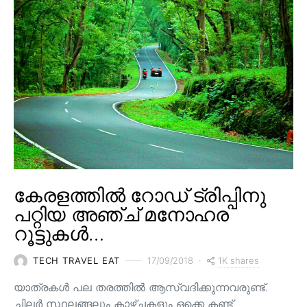
കേരളത്തിൽ റോഡ് ട്രിപ്പിനു
പറ്റിയ അഞ്ച് മനോഹര
റൂട്ടുകൾ…
1K shares
TECH TRAVEL EAT
17/09/2018
യാത്രകൾ പല തരത്തിൽ ആസ്വദിക്കുന്നവരുണ്ട്.
ചിലർ സ്ഥലങ്ങലും കാഴ്ചകളും ഒക്കെ കണ്ട്