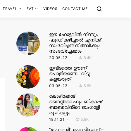
TRAVEL
EAT
VIDEOS
CONTACT ME
ഈ ഹോട്ടലിൽ നിന്നും
ഫുഡ് കഴിച്ചാൽ എനിക്ക്
സംഭവിച്ചത് നിങ്ങൾക്കും
സംഭവിച്ചേക്കാം
20.05.22
8.4K
ഇവിടത്തെ ഊണ്
പൊളിയാണ്… വിട്ടു
കളയരുത്
03.05.22
6.6K
കോഴിക്കോട്
നൈറ്റ്‌ലൈഫും ബികാഷ്
ബാബുവിൻ്റെ ബംഗാളി
രുചികളും
18.11.21
5.8K
“ഉച്ചവണ്ടി” പൊതിച്ചോറ് –