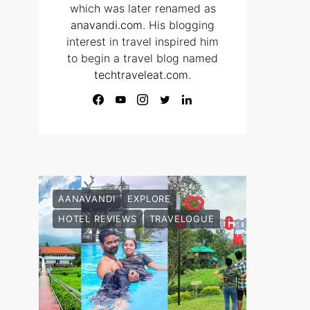
which was later renamed as
anavandi.com
. His blogging
interest in travel inspired him
to begin a travel blog named
techtraveleat.com.
AANAVANDI
EXPLORE
HOTEL REVIEWS
TRAVELOGUE