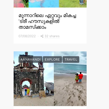
മൂന്നാറിലെ ഏറ്റവും മികച്ച
‘ട്രീ ഹൗസുകളിൽ’
താമസിക്കാം
32 shares
07/08/2022
AANAVANDI
EXPLORE
TRAVEL