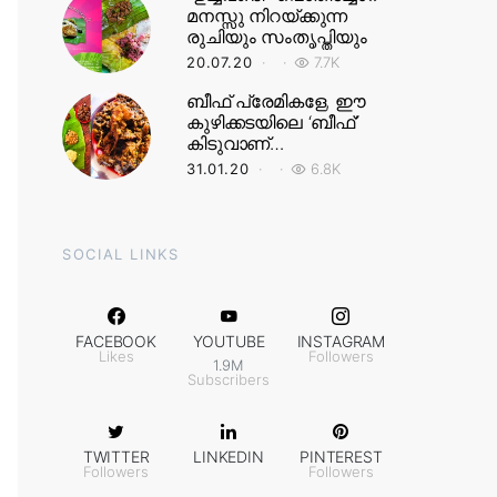
മനസ്സു നിറയ്ക്കുന്ന
രുചിയും സംതൃപ്തിയും
20.07.20
7.7K
ബീഫ് പ്രേമികളേ, ഈ
കുഴിക്കടയിലെ ‘ബീഫ്’
കിടുവാണ്…
31.01.20
6.8K
SOCIAL LINKS
FACEBOOK
YOUTUBE
INSTAGRAM
Likes
Followers
1.9M
Subscribers
TWITTER
LINKEDIN
PINTEREST
Followers
Followers