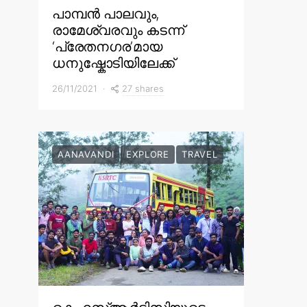
പാമ്പൻ പാലവും,
രാമേശ്വരവും കടന്ന്
‘പ്രേതനഗര’മായ
ധനുഷ്കോടിയിലേക്ക്
27 shares
26/11/2021
AANAVANDI
EXPLORE
TRAVEL