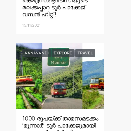
കെഎസ്ആർടിസിയുടെ
മലക്കപ്പാറ ടൂർ പാക്കേജ്
വമ്പൻ ഹിറ്റ് !!
15/11/2021
AANAVANDI
EXPLORE
TRAVEL
1000 രൂപയ്ക്ക് താമസമടക്കം
‘മൂന്നാർ’ ടൂർ പാക്കേജുമായി