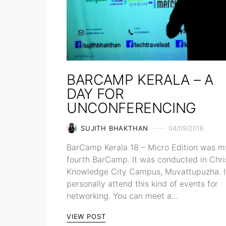
BARCAMP KERALA – A
DAY FOR
UNCONFERENCING
SUJITH BHAKTHAN
04/09/2016
BarCamp Kerala 18 – Micro Edition was m
fourth BarCamp. It was conducted in Chri
Knowledge City Campus, Muvattupuzha. I
personally attend this kind of events for
networking. You can meet a…
VIEW POST