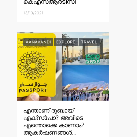
കെഎസ്ആർടിസി
13/10/2021
AANAVANDI
EXPLORE
TRAVEL
എന്താണ് ദുബായ്
എക്സ്പോ? അവിടെ
എന്തൊക്കെ കാണാം?
ആകർഷണങ്ങൾ…