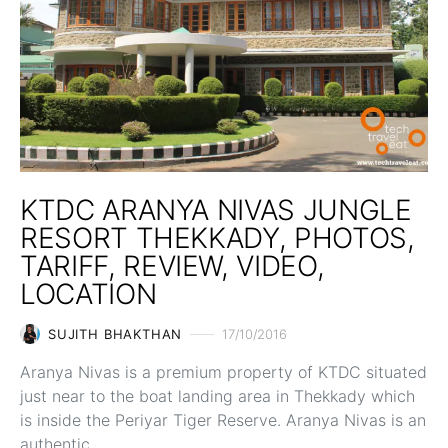
KTDC ARANYA NIVAS JUNGLE
RESORT THEKKADY, PHOTOS,
TARIFF, REVIEW, VIDEO,
LOCATION
SUJITH BHAKTHAN
17/10/2016
Aranya Nivas is a premium property of KTDC situated
just near to the boat landing area in Thekkady which
is inside the Periyar Tiger Reserve. Aranya Nivas is an
authentic…