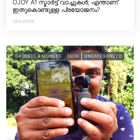
OJOY A1 സ്മാർട്ട് വാച്ചുകൾ; എന്താണ്
ഇതുകൊണ്ടുള്ള പ്രയോജനം?
09/03/2019
GADGETS & MOBILES
TECH
UNCATEGORIZED