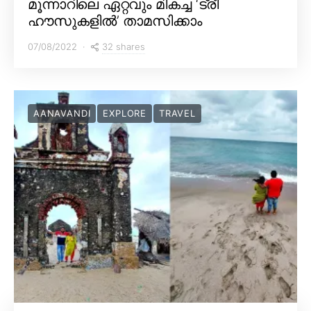
മൂന്നാറിലെ ഏറ്റവും മികച്ച ‘ട്രീ
ഹൗസുകളിൽ’ താമസിക്കാം
32 shares
07/08/2022
AANAVANDI
EXPLORE
TRAVEL