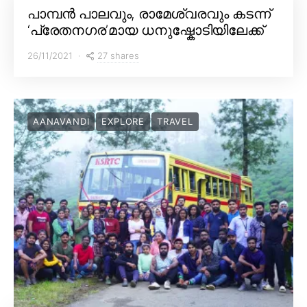
പാമ്പൻ പാലവും, രാമേശ്വരവും കടന്ന്
‘പ്രേതനഗര’മായ ധനുഷ്കോടിയിലേക്ക്
27 shares
26/11/2021
AANAVANDI
EXPLORE
TRAVEL