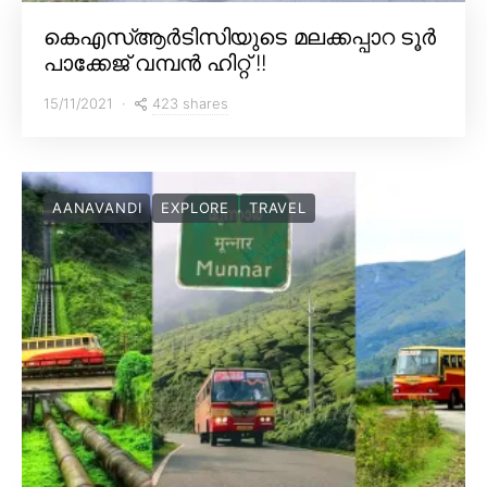
കെഎസ്ആർടിസിയുടെ മലക്കപ്പാറ ടൂർ
പാക്കേജ് വമ്പൻ ഹിറ്റ് !!
423 shares
15/11/2021
AANAVANDI
EXPLORE
TRAVEL