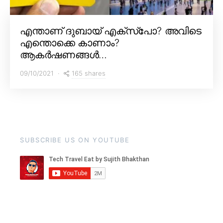
എന്താണ് ദുബായ് എക്സ്പോ? അവിടെ
എന്തൊക്കെ കാണാം?
ആകർഷണങ്ങൾ…
165 shares
09/10/2021
SUBSCRIBE US ON YOUTUBE