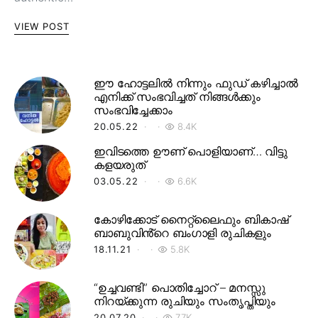
VIEW POST
ഈ ഹോട്ടലിൽ നിന്നും ഫുഡ് കഴിച്ചാൽ
എനിക്ക് സംഭവിച്ചത് നിങ്ങൾക്കും
സംഭവിച്ചേക്കാം
20.05.22
8.4K
ഇവിടത്തെ ഊണ് പൊളിയാണ്… വിട്ടു
കളയരുത്
03.05.22
6.6K
കോഴിക്കോട് നൈറ്റ്‌ലൈഫും ബികാഷ്
ബാബുവിൻ്റെ ബംഗാളി രുചികളും
18.11.21
5.8K
“ഉച്ചവണ്ടി” പൊതിച്ചോറ് – മനസ്സു
നിറയ്ക്കുന്ന രുചിയും സംതൃപ്തിയും
20.07.20
7.7K