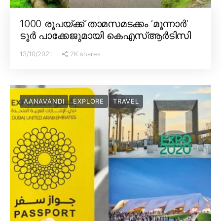
1000 രൂപയ്ക്ക് താമസമടക്കം ‘മൂന്നാർ’
ടൂർ പാക്കേജുമായി കെഎസ്ആർടിസി
2K shares
13/10/2021
AANAVANDI
EXPLORE
TRAVEL