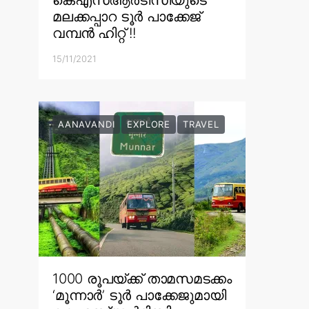
മലക്കപ്പാറ ടൂർ പാക്കേജ്
വമ്പൻ ഹിറ്റ് !!
15/11/2021
AANAVANDI
EXPLORE
TRAVEL
1000 രൂപയ്ക്ക് താമസമടക്കം
‘മൂന്നാർ’ ടൂർ പാക്കേജുമായി