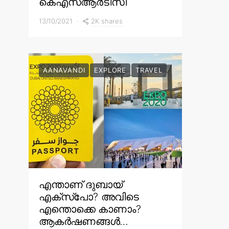
കെഎസ്ആർടിസി
2K shares
13/10/2021
AANAVANDI
EXPLORE
TRAVEL
എന്താണ് ദുബായ്
എക്സ്പോ? അവിടെ
എന്തൊക്കെ കാണാം?
ആകർഷണങ്ങൾ…