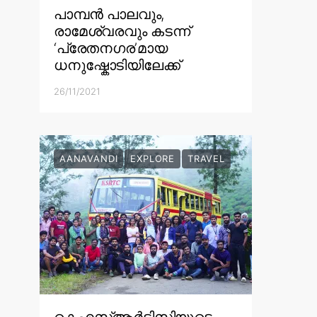
പാമ്പൻ പാലവും,
രാമേശ്വരവും കടന്ന്
‘പ്രേതനഗര’മായ
ധനുഷ്കോടിയിലേക്ക്
26/11/2021
AANAVANDI
EXPLORE
TRAVEL
കെഎസ്ആർടിസിയുടെ