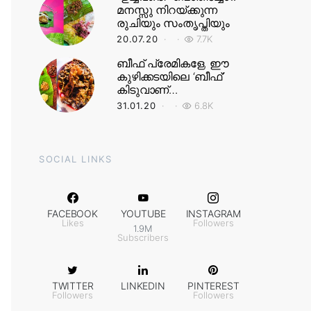
മനസ്സു നിറയ്ക്കുന്ന
രുചിയും സംതൃപ്തിയും
20.07.20
7.7K
ബീഫ് പ്രേമികളേ, ഈ
കുഴിക്കടയിലെ ‘ബീഫ്’
കിടുവാണ്…
31.01.20
6.8K
SOCIAL LINKS
FACEBOOK
YOUTUBE
INSTAGRAM
Likes
Followers
1.9M
Subscribers
TWITTER
LINKEDIN
PINTEREST
Followers
Followers