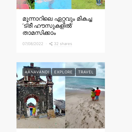
മൂന്നാറിലെ ഏറ്റവും മികച്ച
‘ട്രീ ഹൗസുകളിൽ’
താമസിക്കാം
32 shares
07/08/2022
AANAVANDI
EXPLORE
TRAVEL