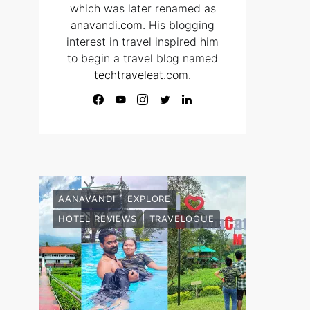
which was later renamed as
anavandi.com
. His blogging
interest in travel inspired him
to begin a travel blog named
techtraveleat.com.
AANAVANDI
EXPLORE
HOTEL REVIEWS
TRAVELOGUE