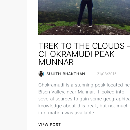
TREK TO THE CLOUDS 
CHOKRAMUDI PEAK
MUNNAR
SUJITH BHAKTHAN
21/08/2016
Chokramudi is a stunning peak located ne
Bison Valley, near Munnar. I looked into
several sources to gain some geographica
knowledge about this peak, but not much
information was available…
VIEW POST