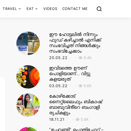
TRAVEL
EAT
VIDEOS
CONTACT ME
ഈ ഹോട്ടലിൽ നിന്നും
ഫുഡ് കഴിച്ചാൽ എനിക്ക്
സംഭവിച്ചത് നിങ്ങൾക്കും
സംഭവിച്ചേക്കാം
20.05.22
8.4K
ഇവിടത്തെ ഊണ്
പൊളിയാണ്… വിട്ടു
കളയരുത്
03.05.22
6.6K
കോഴിക്കോട്
നൈറ്റ്‌ലൈഫും ബികാഷ്
ബാബുവിൻ്റെ ബംഗാളി
രുചികളും
18.11.21
5.8K
“ഉച്ചവണ്ടി” പൊതിച്ചോറ് –