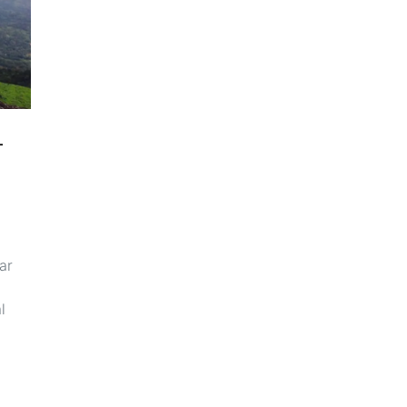
–
ar
l