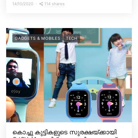
114 shares
14/10/2020
GADGETS & MOBILES
TECH
കൊച്ചു കുട്ടികളുടെ സുരക്ഷയ്ക്കായി