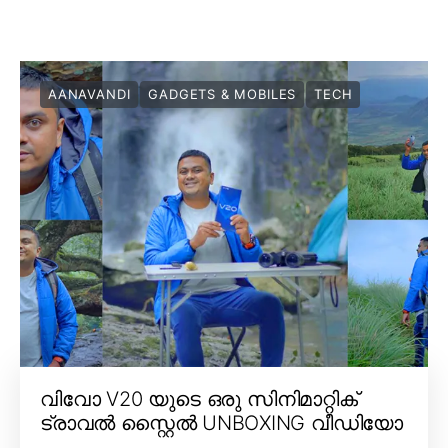
AANAVANDI
GADGETS & MOBILES
TECH
വിവോ V20 യുടെ ഒരു സിനിമാറ്റിക്
ട്രാവൽ സ്റ്റൈൽ UNBOXING വീഡിയോ