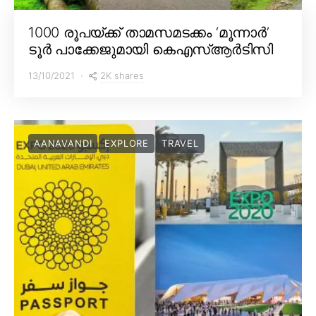
1000 രൂപയ്ക്ക് താമസമടക്കം ‘മൂന്നാർ’
ടൂർ പാക്കേജുമായി കെഎസ്ആർടിസി
2K shares
13/10/2021
AANAVANDI
EXPLORE
TRAVEL