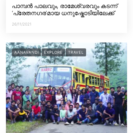
പാമ്പൻ പാലവും, രാമേശ്വരവും കടന്ന്
‘പ്രേതനഗര’മായ ധനുഷ്കോടിയിലേക്ക്
26/11/2021
AANAVANDI
EXPLORE
TRAVEL