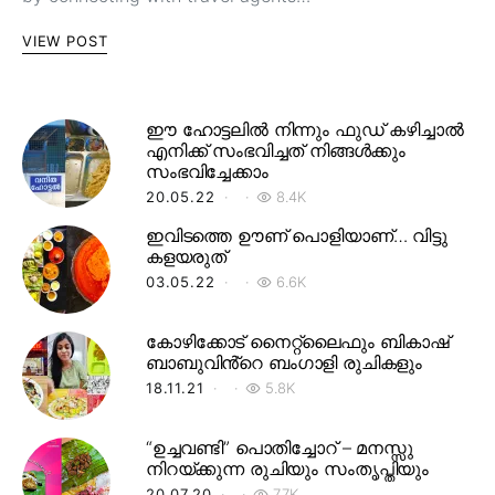
VIEW POST
ഈ ഹോട്ടലിൽ നിന്നും ഫുഡ് കഴിച്ചാൽ
എനിക്ക് സംഭവിച്ചത് നിങ്ങൾക്കും
സംഭവിച്ചേക്കാം
20.05.22
8.4K
ഇവിടത്തെ ഊണ് പൊളിയാണ്… വിട്ടു
കളയരുത്
03.05.22
6.6K
കോഴിക്കോട് നൈറ്റ്‌ലൈഫും ബികാഷ്
ബാബുവിൻ്റെ ബംഗാളി രുചികളും
18.11.21
5.8K
“ഉച്ചവണ്ടി” പൊതിച്ചോറ് – മനസ്സു
നിറയ്ക്കുന്ന രുചിയും സംതൃപ്തിയും
20.07.20
7.7K