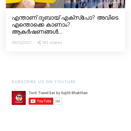
എന്താണ് ദുബായ് എക്സ്പോ? അവിടെ
എന്തൊക്കെ കാണാം?
ആകർഷണങ്ങൾ…
165 shares
09/10/2021
SUBSCRIBE US ON YOUTUBE