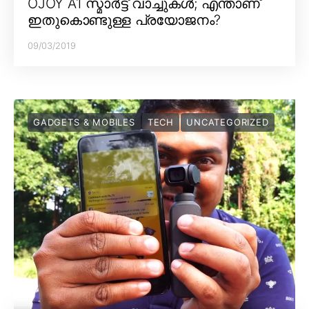
OJOY A1 സ്മാർട്ട് വാച്ചുകൾ; എന്താണ്
ഇതുകൊണ്ടുള്ള പ്രയോജനം?
09/03/2019
GADGETS & MOBILES
TECH
UNCATEGORIZED