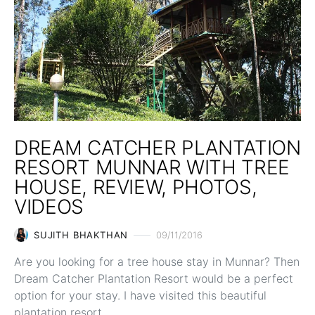
DREAM CATCHER PLANTATION
RESORT MUNNAR WITH TREE
HOUSE, REVIEW, PHOTOS,
VIDEOS
SUJITH BHAKTHAN
09/11/2016
Are you looking for a tree house stay in Munnar? Then
Dream Catcher Plantation Resort would be a perfect
option for your stay. I have visited this beautiful
plantation resort…