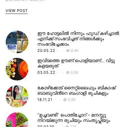
VIEW POST
ഈ ഹോട്ടലിൽ നിന്നും ഫുഡ് കഴിച്ചാൽ
എനിക്ക് സംഭവിച്ചത് നിങ്ങൾക്കും
സംഭവിച്ചേക്കാം
20.05.22
8.4K
ഇവിടത്തെ ഊണ് പൊളിയാണ്… വിട്ടു
കളയരുത്
03.05.22
6.6K
കോഴിക്കോട് നൈറ്റ്‌ലൈഫും ബികാഷ്
ബാബുവിൻ്റെ ബംഗാളി രുചികളും
18.11.21
5.8K
“ഉച്ചവണ്ടി” പൊതിച്ചോറ് – മനസ്സു
നിറയ്ക്കുന്ന രുചിയും സംതൃപ്തിയും
20.07.20
7.7K