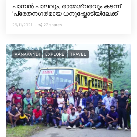
പാമ്പൻ പാലവും, രാമേശ്വരവും കടന്ന്
‘പ്രേതനഗര’മായ ധനുഷ്കോടിയിലേക്ക്
27 shares
26/11/2021
AANAVANDI
EXPLORE
TRAVEL