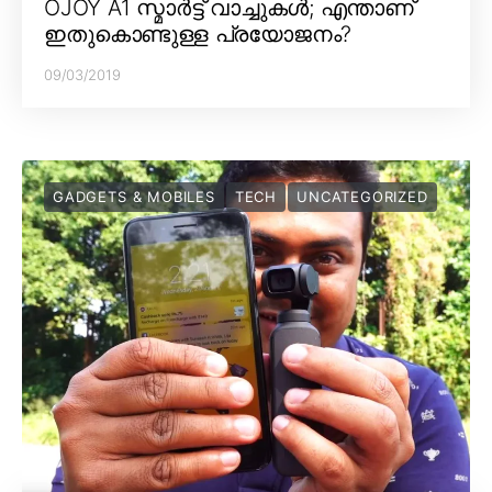
OJOY A1 സ്മാർട്ട് വാച്ചുകൾ; എന്താണ്
ഇതുകൊണ്ടുള്ള പ്രയോജനം?
09/03/2019
GADGETS & MOBILES
TECH
UNCATEGORIZED