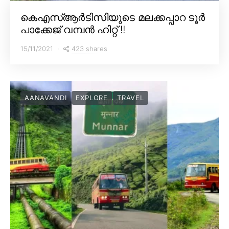
കെഎസ്ആർടിസിയുടെ മലക്കപ്പാറ ടൂർ
പാക്കേജ് വമ്പൻ ഹിറ്റ് !!
423 shares
15/11/2021
AANAVANDI
EXPLORE
TRAVEL