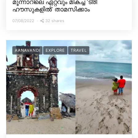
മൂന്നാറിലെ ഏറ്റവും മികച്ച ‘ട്രീ
ഹൗസുകളിൽ’ താമസിക്കാം
32 shares
07/08/2022
AANAVANDI
EXPLORE
TRAVEL