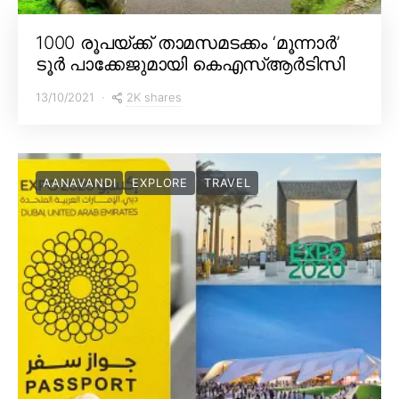
1000 രൂപയ്ക്ക് താമസമടക്കം ‘മൂന്നാർ’
ടൂർ പാക്കേജുമായി കെഎസ്ആർടിസി
2K shares
13/10/2021
AANAVANDI
EXPLORE
TRAVEL