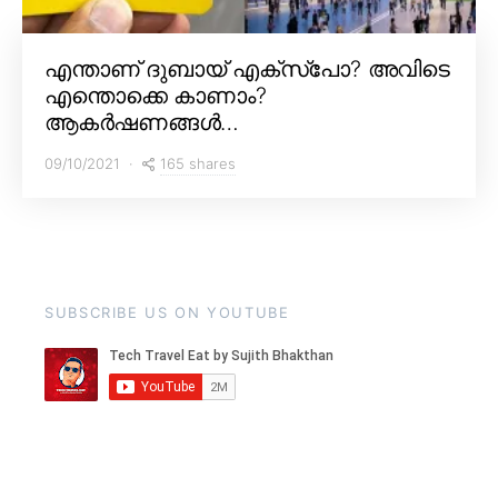
എന്താണ് ദുബായ് എക്സ്പോ? അവിടെ
എന്തൊക്കെ കാണാം?
ആകർഷണങ്ങൾ…
165 shares
09/10/2021
SUBSCRIBE US ON YOUTUBE