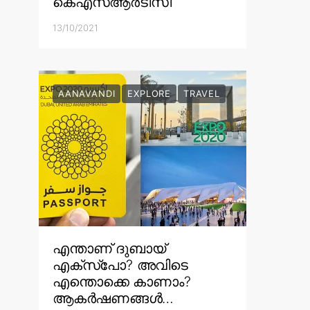
കെഎസ്ആർടിസി
13/10/2021
AANAVANDI
EXPLORE
TRAVEL
എന്താണ് ദുബായ്
എക്സ്പോ? അവിടെ
എന്തൊക്കെ കാണാം?
ആകർഷണങ്ങൾ…