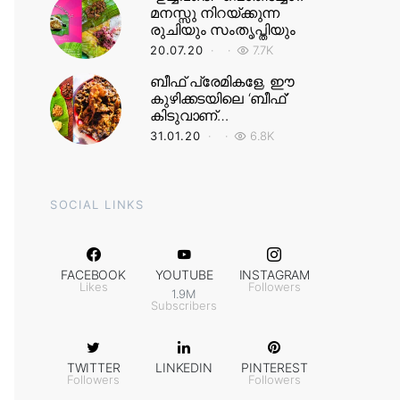
മനസ്സു നിറയ്ക്കുന്ന
രുചിയും സംതൃപ്തിയും
20.07.20
7.7K
ബീഫ് പ്രേമികളേ, ഈ
കുഴിക്കടയിലെ ‘ബീഫ്’
കിടുവാണ്…
31.01.20
6.8K
SOCIAL LINKS
FACEBOOK
YOUTUBE
INSTAGRAM
Likes
Followers
1.9M
Subscribers
TWITTER
LINKEDIN
PINTEREST
Followers
Followers