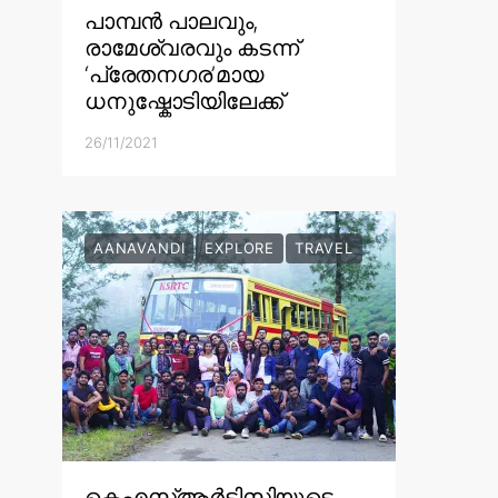
പാമ്പൻ പാലവും,
രാമേശ്വരവും കടന്ന്
‘പ്രേതനഗര’മായ
ധനുഷ്കോടിയിലേക്ക്
26/11/2021
AANAVANDI
EXPLORE
TRAVEL
കെഎസ്ആർടിസിയുടെ