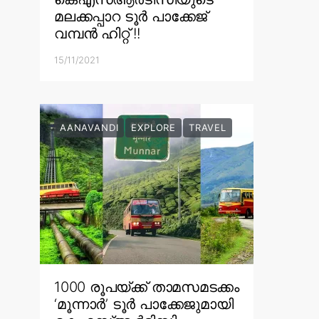
മലക്കപ്പാറ ടൂർ പാക്കേജ്
വമ്പൻ ഹിറ്റ് !!
15/11/2021
AANAVANDI
EXPLORE
TRAVEL
1000 രൂപയ്ക്ക് താമസമടക്കം
‘മൂന്നാർ’ ടൂർ പാക്കേജുമായി