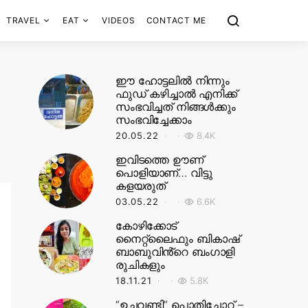
TRAVEL
EAT
VIDEOS
CONTACT ME
ഈ ഹോട്ടലിൽ നിന്നും
ഫുഡ് കഴിച്ചാൽ എനിക്ക്
സംഭവിച്ചത് നിങ്ങൾക്കും
സംഭവിച്ചേക്കാം
20.05.22
8.4K
ഇവിടത്തെ ഊണ്
പൊളിയാണ്… വിട്ടു
കളയരുത്
03.05.22
6.6K
കോഴിക്കോട്
നൈറ്റ്‌ലൈഫും ബികാഷ്
ബാബുവിൻ്റെ ബംഗാളി
രുചികളും
18.11.21
5.8K
“ഉച്ചവണ്ടി” പൊതിച്ചോറ് –