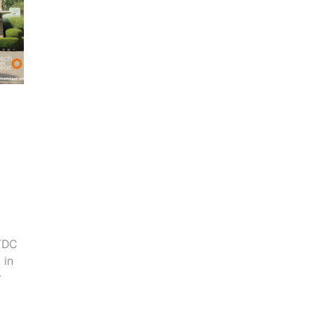
KTDC
 in
r