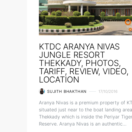
KTDC ARANYA NIVAS
JUNGLE RESORT
THEKKADY, PHOTOS,
TARIFF, REVIEW, VIDEO,
LOCATION
SUJITH BHAKTHAN
17/10/2016
Aranya Nivas is a premium property of 
situated just near to the boat landing area
Thekkady which is inside the Periyar Tige
Reserve. Aranya Nivas is an authentic…