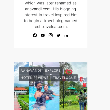
which was later renamed as
anavandi.com
. His blogging
interest in travel inspired him
to begin a travel blog named
techtraveleat.com.
AANAVANDI
EXPLORE
HOTEL REVIEWS
TRAVELOGUE